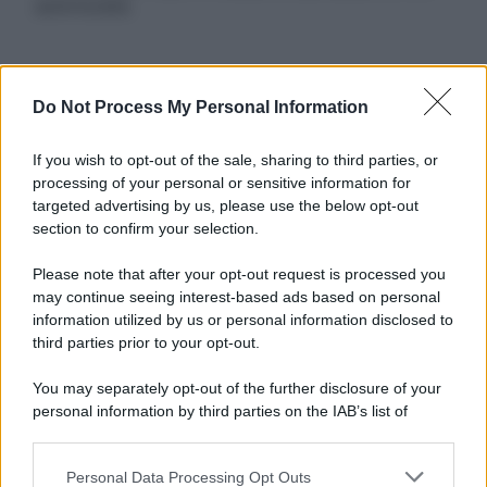
autorizzata.
Informativa
Do Not Process My Personal Information
Privacy Policy
Cookie Policy
If you wish to opt-out of the sale, sharing to third parties, or
Note Legali
processing of your personal or sensitive information for
Preferenze Privacy
targeted advertising by us, please use the below opt-out
section to confirm your selection.
Please note that after your opt-out request is processed you
may continue seeing interest-based ads based on personal
information utilized by us or personal information disclosed to
third parties prior to your opt-out.
You may separately opt-out of the further disclosure of your
personal information by third parties on the IAB’s list of
downstream participants.
Personal Data Processing Opt Outs
This information may also be disclosed by us to third parties