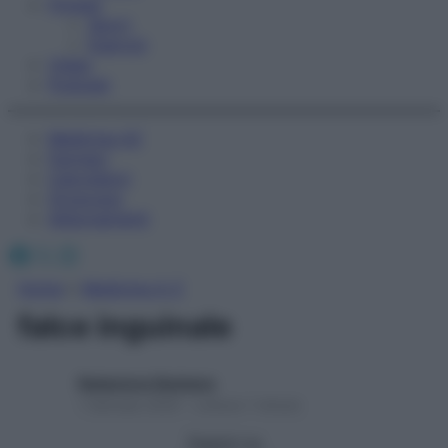
Fitness
Sport
Esercizi
Video
Podcast
Medicina AZ
Farmaci
Calcolatori
Oroscopo
Abbonamenti
Facebook
X
Instagram
Home
»
Medicina A-Z
falce inguinale
Redazione Starbene
1 Gennaio 2025 – Lettura 1 minuto
Seguici su