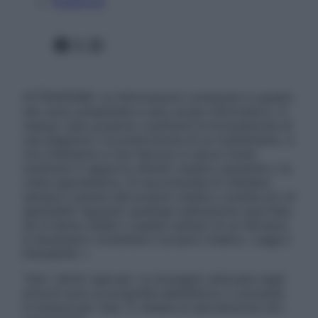
Pubblicità
Facebook
X
Instagram
ATTENZIONE: Le informazioni contenute in questo
sito sono presentate a solo scopo informativo, in
nessun caso possono costituire la formulazione di
una diagnosi o la prescrizione di un trattamento, e
non intendono e non devono in alcun modo
sostituire il rapporto diretto medico-paziente o la
visita specialistica. Si raccomanda di chiedere
sempre il parere del proprio medico curante e/o di
specialisti riguardo qualsiasi indicazione riportata.
Se si hanno dubbi o quesiti sull’uso di un farmaco
è necessario contattare il proprio medico. Leggi il
Disclaimer »
Tutti i diritti riservati. Le immagini utilizzate negli
articoli sono di proprietà dell’editore o concesse
in licenza per l’uso. È vietata la riproduzione non