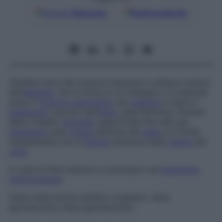
Google
Discover
Fonti preferite
Tendine unico dei muscoli trasverso e obliquo interno
dell’
addome
. Ha la forma di un triangolo e si estende
sopra il
funicolo spermatico
nel
maschio
e sopra il
legamento
rotondo dell’
utero
nella femmina. Scende
dietro l’anello
inguinale
superficiale fino alla sua
inserzione
sulla
cresta
pettinea del
pube
e si fonde
medialmente con la
lamina
anteriore della
guaina
del
retto
.
A volte le fibre laterali si continuano nel
legamento
interfoveolare
.
Viene detta anche
tendine congiunto
,
falce
aponeurotica
,
falce aponeurotica
.