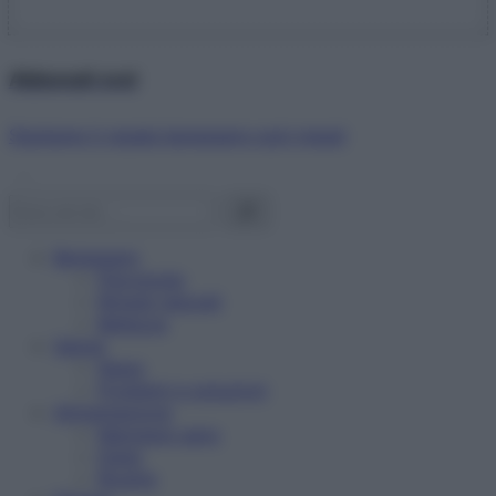
Abbonati ora!
Starbene ti regala benessere ogni mese!
Benessere
Psicologia
Rimedi naturali
Bellezza
Salute
News
Problemi e soluzioni
Alimentazione
Mangiare sano
Diete
Ricette