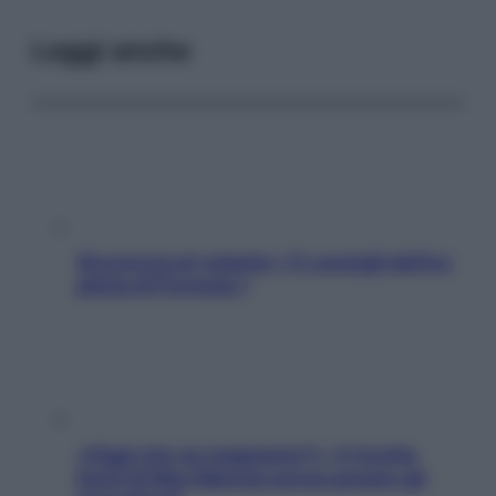
Leggi anche
Sicurezza al volante: i 5 consigli dell’ex
pilota di Formula 1
«Oggi che se magnamo?»: 4 ricette
facili di Max Mariola senza pesare gli