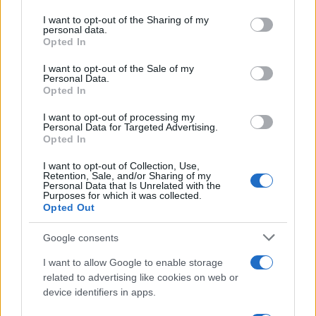
on the IAB’s List of Downstream Participants that may further
I want to opt-out of the Sharing of my
disclose it to other third parties.
personal data.
Opted In
Please note that this website/app uses one or more Google
services and may gather and store information including but
I want to opt-out of the Sale of my
Personal Data.
not limited to your visit or usage behaviour. You may click to
Opted In
grant or deny consent to Google and its third-party tags to
use your data for below specified purposes in below Google
I want to opt-out of processing my
consent section.
Personal Data for Targeted Advertising.
Opted In
I want to opt-out of Collection, Use,
Retention, Sale, and/or Sharing of my
Personal Data that Is Unrelated with the
Purposes for which it was collected.
Opted Out
Google consents
I want to allow Google to enable storage
related to advertising like cookies on web or
device identifiers in apps.