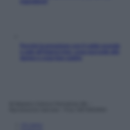
ingredienti
Perché la pressione con il caldo scende
e sale all’improvviso: cosa succede alle
donne e cosa fare subito
© Belpietro Edizioni Periodiche SRL –
Riproduzione riservata – P.Iva 13673600964
Chi siamo