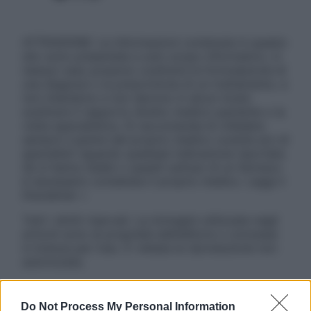
ATTENZIONE: Le informazioni contenute in questo
sito sono presentate a solo scopo informativo, in
nessun caso possono costituire la formulazione di
una diagnosi o la prescrizione di un trattamento, e
non intendono e non devono in alcun modo
sostituire il rapporto diretto medico-paziente o la
visita specialistica. Si raccomanda di chiedere
sempre il parere del proprio medico curante e/o di
specialisti riguardo qualsiasi indicazione riportata.
Se si hanno dubbi o quesiti sull’uso di un farmaco
è necessario contattare il proprio medico. Leggi il
Disclaimer »
Tutti i diritti riservati. Le immagini utilizzate negli
articoli sono di proprietà dell’editore o concesse
in licenza per l’uso. È vietata la riproduzione non
autorizzata.
Do Not Process My Personal Information