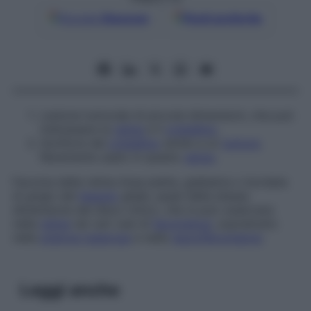
Google
Discover
Fonti preferite
Lesione tumorale di piccole dimensioni, che può
interessare la
retina
e il
cristallino
.
Gonfiore del
cristallino
simile a un
tumore
.
Raramente usato in questo
senso
.
Facoma della retina
Area piatta, giallastra o bordata
di grigio del
tessuto
gliale, quasi della stessa
dimensione del disco ottico, che si può osservare
nella
retina
nei vari casi di
facomatosi
, soprattutto
nella
sclerosi tuberosa
e nella
neurofibromatosi
.
Leggi anche