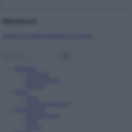
Abbonati ora!
Starbene ti regala benessere ogni mese!
Benessere
Psicologia
Rimedi naturali
Bellezza
Salute
News
Problemi e soluzioni
Alimentazione
Mangiare sano
Diete
Ricette