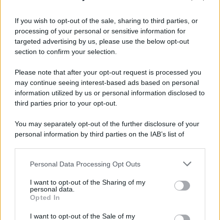
Informativa
Privacy Policy
If you wish to opt-out of the sale, sharing to third parties, or
Cookie Policy
processing of your personal or sensitive information for
Note Legali
targeted advertising by us, please use the below opt-out
Preferenze Privacy
section to confirm your selection.
Please note that after your opt-out request is processed you
may continue seeing interest-based ads based on personal
information utilized by us or personal information disclosed to
third parties prior to your opt-out.
You may separately opt-out of the further disclosure of your
personal information by third parties on the IAB’s list of
downstream participants.
Personal Data Processing Opt Outs
This information may also be disclosed by us to third parties
on the IAB’s List of Downstream Participants that may further
I want to opt-out of the Sharing of my
disclose it to other third parties.
personal data.
Opted In
Please note that this website/app uses one or more Google
services and may gather and store information including but
I want to opt-out of the Sale of my