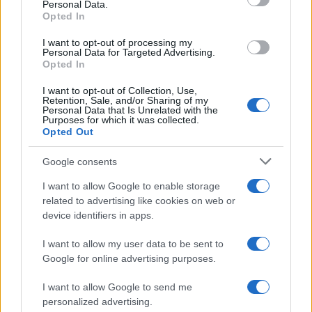
Personal Data.
not limited to your visit or usage behaviour. You may click to
Opted In
grant or deny consent to Google and its third-party tags to
use your data for below specified purposes in below Google
I want to opt-out of processing my
consent section.
Personal Data for Targeted Advertising.
Opted In
I want to opt-out of Collection, Use,
Retention, Sale, and/or Sharing of my
Personal Data that Is Unrelated with the
Purposes for which it was collected.
Opted Out
Google consents
I want to allow Google to enable storage
related to advertising like cookies on web or
device identifiers in apps.
I want to allow my user data to be sent to
Google for online advertising purposes.
I want to allow Google to send me
personalized advertising.