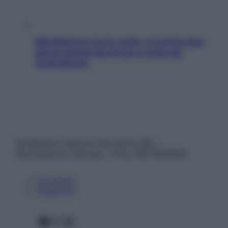
Mindfulness tra le vette: a Cortina due
giorni lontani da stress e ansia da
smartphone
© Belpietro Edizioni Periodiche SRL –
Riproduzione riservata – P.Iva 13673600964
Chi siamo
Pubblicità
Facebook
X
Instagram