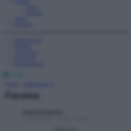
Fitness
Sport
Esercizi
Video
Podcast
Medicina AZ
Farmaci
Calcolatori
Oroscopo
Abbonamenti
Facebook
X
Instagram
Home
»
Medicina A-Z
Facoma
Redazione Starbene
1 Gennaio 2025 – Lettura 1 minuto
Seguici su