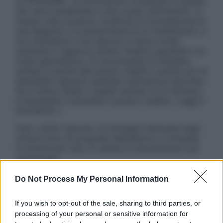
ATTENZIONE: Le informazioni contenute in questo
sito sono presentate a solo scopo informativo, in
nessun caso possono costituire la formulazione di
una diagnosi o la prescrizione di un trattamento, e
non intendono e non devono in alcun modo
sostituire il rapporto diretto medico-paziente o la
visita specialistica. Si raccomanda di chiedere
sempre il parere del proprio medico curante e/o di
specialisti riguardo qualsiasi indicazione riportata.
Se si hanno dubbi o quesiti sull’uso di un farmaco
è necessario contattare il proprio medico. Leggi il
Disclaimer »
Tutti i diritti riservati. Le immagini utilizzate negli
articoli sono di proprietà dell’editore o concesse
in licenza per l’uso. È vietata la riproduzione non
autorizzata.
Do Not Process My Personal Information
Informativa
If you wish to opt-out of the sale, sharing to third parties, or
Privacy Policy
processing of your personal or sensitive information for
Cookie Policy