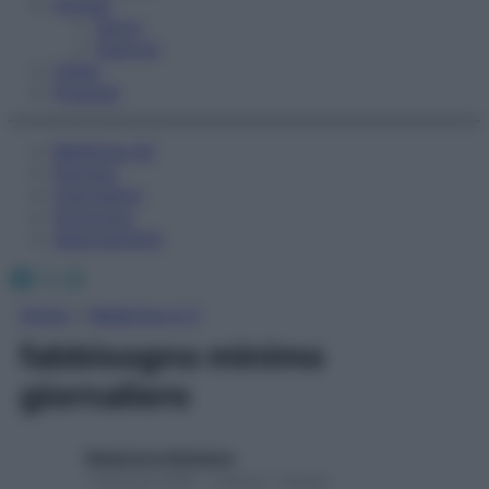
Fitness
Sport
Esercizi
Video
Podcast
Medicina AZ
Farmaci
Calcolatori
Oroscopo
Abbonamenti
Facebook
X
Instagram
Home
»
Medicina A-Z
fabbisogno minimo
giornaliero
Redazione Starbene
1 Gennaio 2025 – Lettura 1 minuto