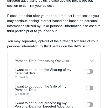
targeted advertising by us, please use the below opt-out
Note Legali
section to confirm your selection.
Preferenze Privacy
Please note that after your opt-out request is processed you
may continue seeing interest-based ads based on personal
information utilized by us or personal information disclosed to
third parties prior to your opt-out.
You may separately opt-out of the further disclosure of your
personal information by third parties on the IAB’s list of
downstream participants.
Personal Data Processing Opt Outs
This information may also be disclosed by us to third parties
on the IAB’s List of Downstream Participants that may further
I want to opt-out of the Sharing of my
disclose it to other third parties.
personal data.
Opted In
Please note that this website/app uses one or more Google
services and may gather and store information including but
I want to opt-out of the Sale of my
Personal Data.
not limited to your visit or usage behaviour. You may click to
Opted In
grant or deny consent to Google and its third-party tags to
use your data for below specified purposes in below Google
I want to opt-out of processing my
consent section.
Personal Data for Targeted Advertising.