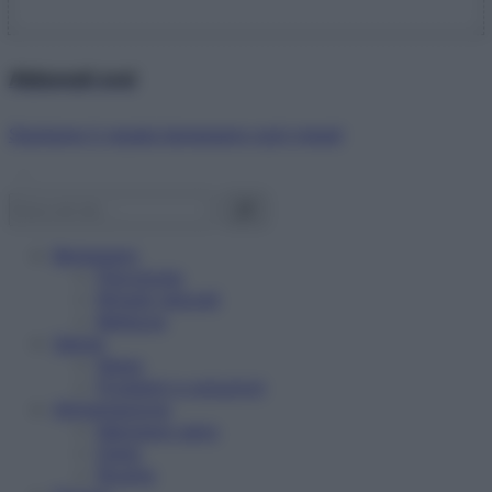
Abbonati ora!
Starbene ti regala benessere ogni mese!
Benessere
Psicologia
Rimedi naturali
Bellezza
Salute
News
Problemi e soluzioni
Alimentazione
Mangiare sano
Diete
Ricette