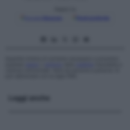
Seguici su
Google
Discover
Fonti preferite
Quantità minima di nutriente necessario a prevenire
qualsiasi
segno
o
sintomo
della
malattia
imputabile a
carenza nutrizionale. Varia da persona a persona. Si
può abbreviare con la sigla FMG.
Leggi anche