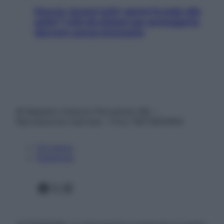
Doccia, lavarsi tutti i giorni fa male alla
pelle? I miti da sfatare per proteggerla
davvero senza stressarla
© Belpietro Edizioni Periodiche SRL –
Riproduzione riservata – P.Iva 13673600964
Chi siamo
Pubblicità
Facebook
X
Instagram