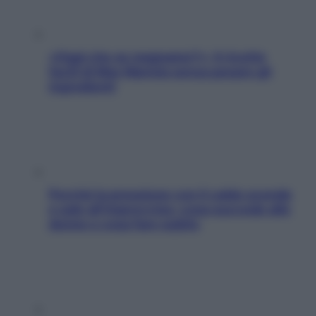
«Oggi che se magnamo?»: 4 ricette
facili di Max Mariola senza pesare gli
ingredienti
Perché la pressione con il caldo scende
e sale all’improvviso: cosa succede alle
donne e cosa fare subito