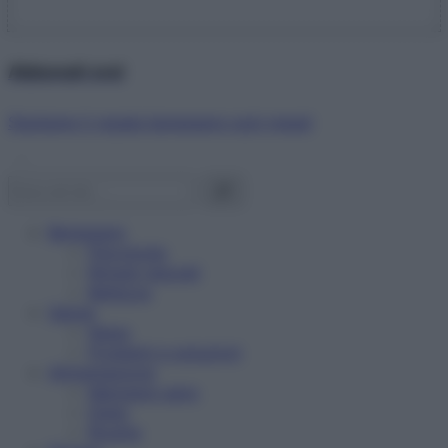
Abbonati ora!
Starbene ti regala benessere ogni mese!
Benessere
Psicologia
Rimedi naturali
Bellezza
Salute
News
Problemi e soluzioni
Alimentazione
Mangiare sano
Diete
Ricette