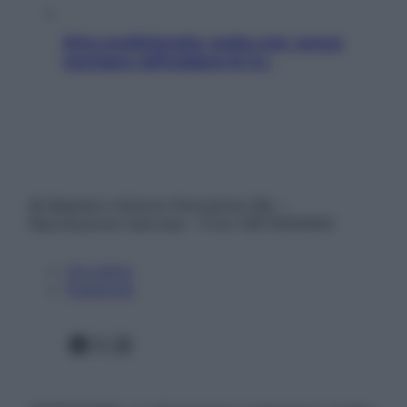
Aria condizionata: usala così, senza
rischiare raffreddore & Co.
© Belpietro Edizioni Periodiche SRL –
Riproduzione riservata – P.Iva 13673600964
Chi siamo
Pubblicità
Facebook
X
Instagram