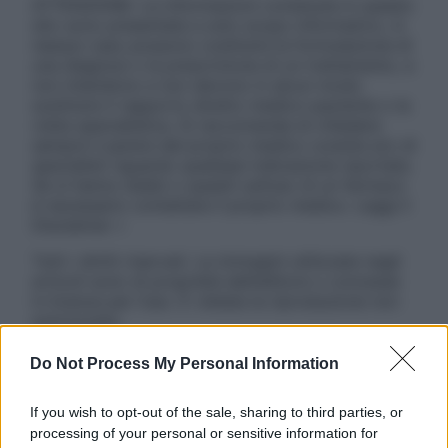
ATTENZIONE: Le informazioni contenute in questo
sito sono presentate a solo scopo informativo, in
nessun caso possono costituire la formulazione di
una diagnosi o la prescrizione di un trattamento, e
non intendono e non devono in alcun modo
sostituire il rapporto diretto medico-paziente o la
visita specialistica. Si raccomanda di chiedere
sempre il parere del proprio medico curante e/o di
specialisti riguardo qualsiasi indicazione riportata.
Se si hanno dubbi o quesiti sull’uso di un farmaco
è necessario contattare il proprio medico. Leggi il
Disclaimer »
Tutti i diritti riservati. Le immagini utilizzate negli
articoli sono di proprietà dell’editore o concesse
in licenza per l’uso. È vietata la riproduzione non
autorizzata.
Do Not Process My Personal Information
Informativa
If you wish to opt-out of the sale, sharing to third parties, or
Privacy Policy
processing of your personal or sensitive information for