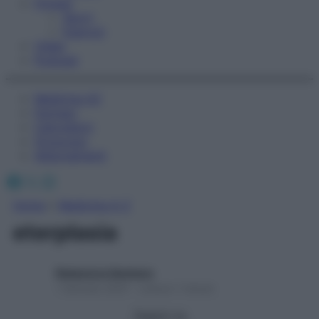
Fitness
Sport
Esercizi
Video
Podcast
Medicina AZ
Farmaci
Calcolatori
Oroscopo
Abbonamenti
Facebook
X
Instagram
Home
»
Medicina A-Z
eterplasia
Redazione Starbene
1 Gennaio 2025 – Lettura 1 minuto
Seguici su