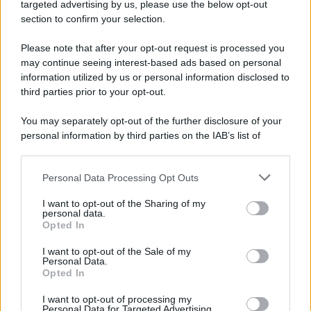
Cookie Policy
targeted advertising by us, please use the below opt-out
Note Legali
section to confirm your selection.
Preferenze Privacy
Please note that after your opt-out request is processed you
may continue seeing interest-based ads based on personal
information utilized by us or personal information disclosed to
third parties prior to your opt-out.
You may separately opt-out of the further disclosure of your
personal information by third parties on the IAB’s list of
downstream participants.
Personal Data Processing Opt Outs
This information may also be disclosed by us to third parties
on the IAB’s List of Downstream Participants that may further
I want to opt-out of the Sharing of my
disclose it to other third parties.
personal data.
Opted In
Please note that this website/app uses one or more Google
services and may gather and store information including but
I want to opt-out of the Sale of my
Personal Data.
not limited to your visit or usage behaviour. You may click to
Opted In
grant or deny consent to Google and its third-party tags to
use your data for below specified purposes in below Google
I want to opt-out of processing my
consent section.
Personal Data for Targeted Advertising.