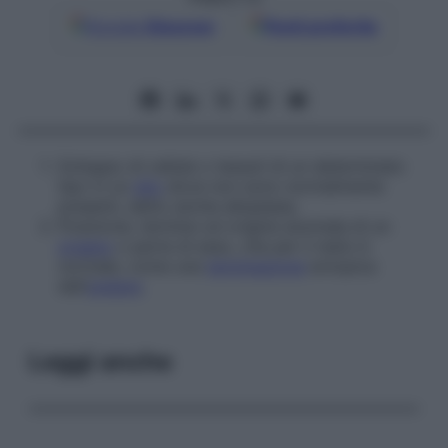
Google
Discover
Fonti preferite
Sviluppo di cellule o tessuti di un determinato
tipo in un
sito
dove non sono normalmente
presenti, detto anche
alloplasia
.
Posizione, termine od origine anomala di un
organo
o parte di esso, che per il resto è
normale, come una
terminazione
ectopica
dell’
uretere
.
Leggi anche