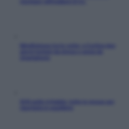
rischiare raffreddore & Co.
Mindfulness tra le vette: a Cortina due
giorni lontani da stress e ansia da
smartphone
SOS pelle irritabile: tutte le mosse per
riportarla in equilibrio