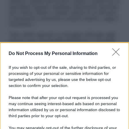
sempre il parere del proprio medico curante e/o di
specialisti riguardo qualsiasi indicazione riportata.
Se si hanno dubbi o quesiti sull’uso di un farmaco
è necessario contattare il proprio medico. Leggi il
Disclaimer »
Tutti i diritti riservati. Le immagini utilizzate negli
articoli sono di proprietà dell’editore o concesse
in licenza per l’uso. È vietata la riproduzione non
autorizzata.
Do Not Process My Personal Information
If you wish to opt-out of the sale, sharing to third parties, or
processing of your personal or sensitive information for
Informativa
targeted advertising by us, please use the below opt-out
Privacy Policy
section to confirm your selection.
Cookie Policy
Note Legali
Please note that after your opt-out request is processed you
Preferenze Privacy
may continue seeing interest-based ads based on personal
information utilized by us or personal information disclosed to
third parties prior to your opt-out.
You may separately opt-out of the further disclosure of your