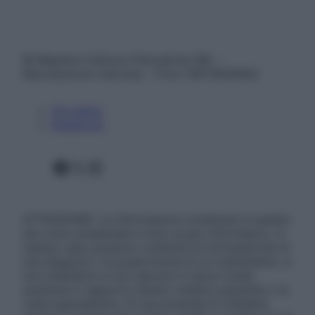
© Belpietro Edizioni Periodiche SRL –
Riproduzione riservata – P.Iva 13673600964
Chi siamo
Pubblicità
Facebook
X
Instagram
ATTENZIONE: Le informazioni contenute in questo
sito sono presentate a solo scopo informativo, in
nessun caso possono costituire la formulazione di
una diagnosi o la prescrizione di un trattamento, e
non intendono e non devono in alcun modo
sostituire il rapporto diretto medico-paziente o la
visita specialistica. Si raccomanda di chiedere