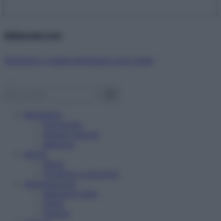
Abbonati ora!
Starbene ti regala benessere ogni mese!
Benessere
Psicologia
Rimedi naturali
Bellezza
Salute
News
Problemi e soluzioni
Alimentazione
Mangiare sano
Diete
Ricette