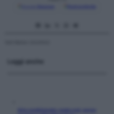
Google
Discover
Fonti preferite
Vedi
Marker citochimici
Leggi anche
Aria condizionata: usala così, senza