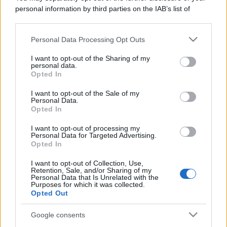
personal information by third parties on the IAB’s list of
downstream participants.
Personal Data Processing Opt Outs
This information may also be disclosed by us to third parties
on the IAB’s List of Downstream Participants that may further
I want to opt-out of the Sharing of my
disclose it to other third parties.
personal data.
Opted In
Please note that this website/app uses one or more Google
services and may gather and store information including but
I want to opt-out of the Sale of my
Personal Data.
not limited to your visit or usage behaviour. You may click to
Opted In
grant or deny consent to Google and its third-party tags to
use your data for below specified purposes in below Google
I want to opt-out of processing my
consent section.
Personal Data for Targeted Advertising.
Opted In
I want to opt-out of Collection, Use,
Retention, Sale, and/or Sharing of my
Personal Data that Is Unrelated with the
Purposes for which it was collected.
Opted Out
Google consents