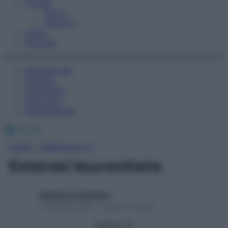
Fitness
Sport
Esercizi
Video
Podcast
Medicina AZ
Farmaci
Calcolatori
Oroscopo
Abbonamenti
Facebook
X
Instagram
Home
»
Medicina A-Z
Esterasi leucocitaria
Redazione Starbene
1 Gennaio 2025 – Lettura 1 minuto
Seguici su