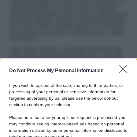
sostituire il rapporto diretto medico-paziente o la
visita specialistica. Si raccomanda di chiedere
sempre il parere del proprio medico curante e/o di
specialisti riguardo qualsiasi indicazione riportata.
Se si hanno dubbi o quesiti sull’uso di un farmaco
è necessario contattare il proprio medico. Leggi il
Disclaimer »
Tutti i diritti riservati. Le immagini utilizzate negli
articoli sono di proprietà dell’editore o concesse
in licenza per l’uso. È vietata la riproduzione non
autorizzata.
Do Not Process My Personal Information
If you wish to opt-out of the sale, sharing to third parties, or
processing of your personal or sensitive information for
Informativa
targeted advertising by us, please use the below opt-out
Privacy Policy
section to confirm your selection.
Cookie Policy
Note Legali
Please note that after your opt-out request is processed you
Preferenze Privacy
may continue seeing interest-based ads based on personal
information utilized by us or personal information disclosed to
third parties prior to your opt-out.