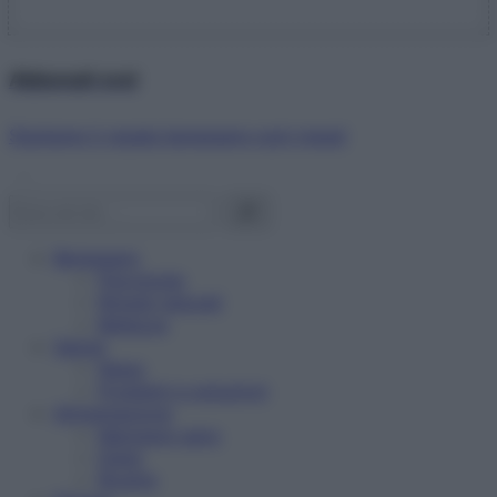
Abbonati ora!
Starbene ti regala benessere ogni mese!
Benessere
Psicologia
Rimedi naturali
Bellezza
Salute
News
Problemi e soluzioni
Alimentazione
Mangiare sano
Diete
Ricette