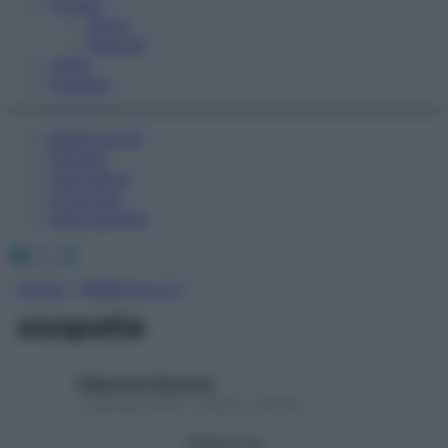
Fitness
Sport
Esercizi
Video
Podcast
Medicina AZ
Farmaci
Calcolatori
Oroscopo
Abbonamenti
Facebook
X
Instagram
Home
»
Medicina A-Z
esopatia
Redazione Starbene
1 Gennaio 2025 – Lettura 1 minuto
Seguici su