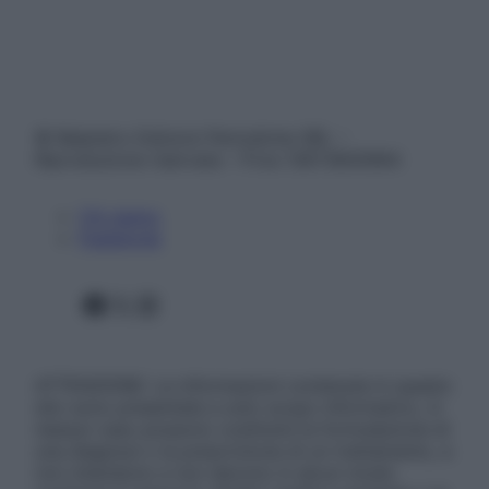
© Belpietro Edizioni Periodiche SRL –
Riproduzione riservata – P.Iva 13673600964
Chi siamo
Pubblicità
Facebook
X
Instagram
ATTENZIONE: Le informazioni contenute in questo
sito sono presentate a solo scopo informativo, in
nessun caso possono costituire la formulazione di
una diagnosi o la prescrizione di un trattamento, e
non intendono e non devono in alcun modo