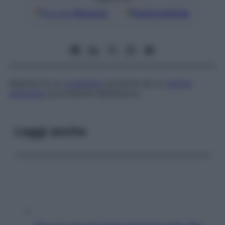
Google
Discover
Fonti preferite
Malattia di un
organismo
prodotta da un
agente
patogeno
proveniente dall’esterno.
Leggi anche