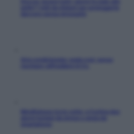
Doccia, lavarsi tutti i giorni fa male alla
pelle? I miti da sfatare per proteggerla
davvero senza stressarla
Aria condizionata: usala così, senza
rischiare raffreddore & Co.
Mindfulness tra le vette: a Cortina due
giorni lontani da stress e ansia da
smartphone