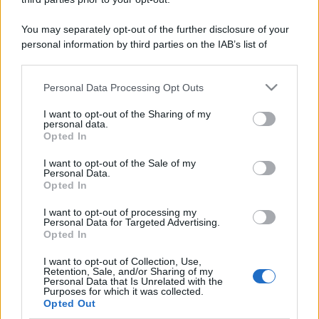
You may separately opt-out of the further disclosure of your
personal information by third parties on the IAB’s list of
downstream participants.
Personal Data Processing Opt Outs
This information may also be disclosed by us to third parties
on the IAB’s List of Downstream Participants that may further
I want to opt-out of the Sharing of my
disclose it to other third parties.
personal data.
Opted In
Please note that this website/app uses one or more Google
services and may gather and store information including but
I want to opt-out of the Sale of my
Personal Data.
not limited to your visit or usage behaviour. You may click to
Opted In
grant or deny consent to Google and its third-party tags to
use your data for below specified purposes in below Google
I want to opt-out of processing my
consent section.
Personal Data for Targeted Advertising.
Opted In
I want to opt-out of Collection, Use,
Retention, Sale, and/or Sharing of my
Personal Data that Is Unrelated with the
Purposes for which it was collected.
Opted Out