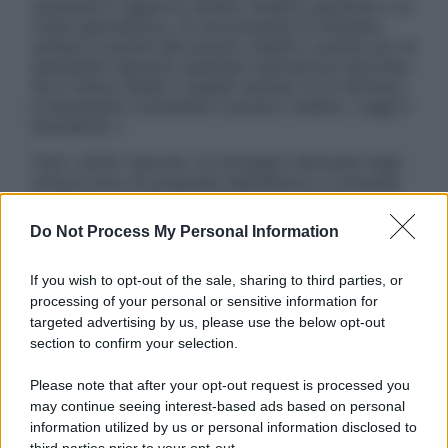
sostituire il rapporto diretto medico-paziente o la
visita specialistica. Si raccomanda di chiedere
sempre il parere del proprio medico curante e/o di
specialisti riguardo qualsiasi indicazione riportata.
Se si hanno dubbi o quesiti sull’uso di un farmaco
è necessario contattare il proprio medico. Leggi il
Disclaimer »
Tutti i diritti riservati. Le immagini utilizzate negli
articoli sono di proprietà dell’editore o concesse
in licenza per l’uso. È vietata la riproduzione non
autorizzata.
Do Not Process My Personal Information
If you wish to opt-out of the sale, sharing to third parties, or
processing of your personal or sensitive information for
Informativa
targeted advertising by us, please use the below opt-out
Privacy Policy
section to confirm your selection.
Cookie Policy
Note Legali
Please note that after your opt-out request is processed you
Preferenze Privacy
may continue seeing interest-based ads based on personal
information utilized by us or personal information disclosed to
third parties prior to your opt-out.