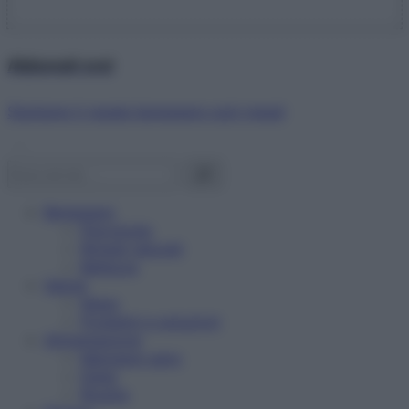
Abbonati ora!
Starbene ti regala benessere ogni mese!
Benessere
Psicologia
Rimedi naturali
Bellezza
Salute
News
Problemi e soluzioni
Alimentazione
Mangiare sano
Diete
Ricette