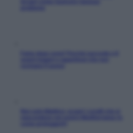
Scopri come risolvere l’annoso
problema
Fame dopo cena? Perché succede e 6
snack leggeri e appetitosi che non
rovinano il sonno
Non solo Maldive: scopri i coralli che si
nascondono nel nostro Mediterraneo (e
come proteggerli)