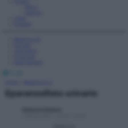
Fitness
Sport
Esercizi
Video
Podcast
Medicina AZ
Farmaci
Calcolatori
Oroscopo
Abbonamenti
Facebook
X
Instagram
Home
»
Medicina A-Z
Eparansolfato urinario
Redazione Starbene
1 Gennaio 2025 – Lettura 1 minuto
Seguici su