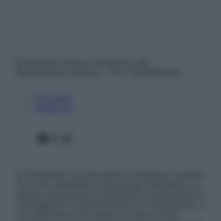
© Belpietro Edizioni Periodiche SRL –
Riproduzione riservata – P.Iva 13673600964
Chi siamo
Pubblicità
Facebook
X
Instagram
ATTENZIONE: Le informazioni contenute in questo
sito sono presentate a solo scopo informativo, in
nessun caso possono costituire la formulazione di
una diagnosi o la prescrizione di un trattamento, e
non intendono e non devono in alcun modo