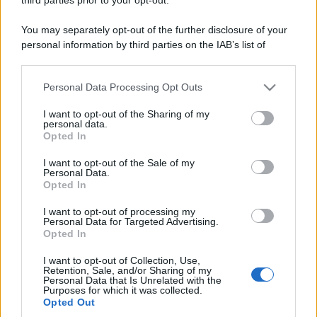
You may separately opt-out of the further disclosure of your
personal information by third parties on the IAB’s list of
downstream participants.
Personal Data Processing Opt Outs
This information may also be disclosed by us to third parties
on the IAB’s List of Downstream Participants that may further
I want to opt-out of the Sharing of my
disclose it to other third parties.
personal data.
Opted In
Please note that this website/app uses one or more Google
services and may gather and store information including but
I want to opt-out of the Sale of my
Personal Data.
not limited to your visit or usage behaviour. You may click to
Opted In
grant or deny consent to Google and its third-party tags to
use your data for below specified purposes in below Google
I want to opt-out of processing my
consent section.
Personal Data for Targeted Advertising.
Opted In
I want to opt-out of Collection, Use,
Retention, Sale, and/or Sharing of my
Personal Data that Is Unrelated with the
Purposes for which it was collected.
Opted Out