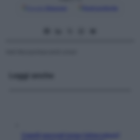
Google
Discover
Fonti preferite
Vedi Mucopolisaccaridi urinari
Leggi anche
Capelli spezzati lungo l’attaccatura?