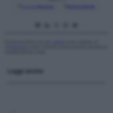
Google
Discover
Fonti preferite
Enzima prodotto da una
cellula
come risultato di
un’
infezione
virale e liberato precocemente durante la
moltiplicazione virale.
Leggi anche