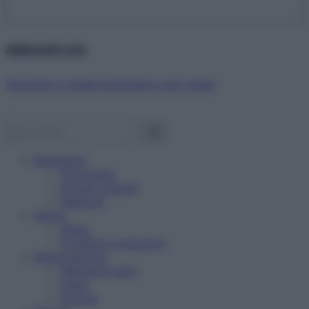
Abbonati ora!
Starbene ti regala benessere ogni mese!
Benessere
Psicologia
Rimedi naturali
Bellezza
Salute
News
Problemi e soluzioni
Alimentazione
Mangiare sano
Diete
Ricette