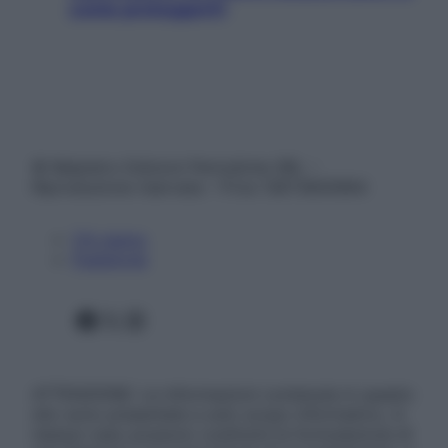
come proteggerli)
© Belpietro Edizioni Periodiche SRL –
Riproduzione riservata – P.Iva 13673600964
Chi siamo
Pubblicità
Facebook
X
Instagram
ATTENZIONE: Le informazioni contenute in questo
sito sono presentate a solo scopo informativo, in
nessun caso possono costituire la formulazione di