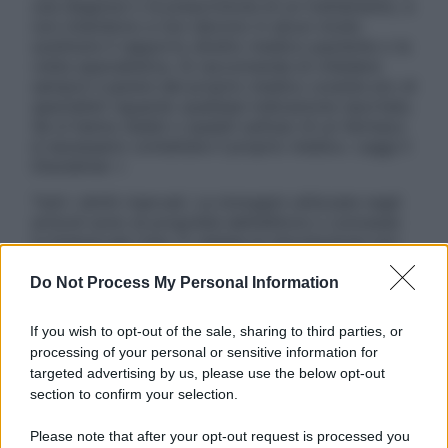
una diagnosi o la prescrizione di un trattamento, e
non intendono e non devono in alcun modo
sostituire il rapporto diretto medico-paziente o la
visita specialistica. Si raccomanda di chiedere
sempre il parere del proprio medico curante e/o di
specialisti riguardo qualsiasi indicazione riportata.
Se si hanno dubbi o quesiti sull’uso di un farmaco
è necessario contattare il proprio medico. Leggi il
Disclaimer »
Tutti i diritti riservati. Le immagini utilizzate negli
articoli sono di proprietà dell’editore o concesse
in licenza per l’uso. È vietata la riproduzione non
autorizzata.
Do Not Process My Personal Information
If you wish to opt-out of the sale, sharing to third parties, or
Informativa
processing of your personal or sensitive information for
Privacy Policy
targeted advertising by us, please use the below opt-out
Cookie Policy
section to confirm your selection.
Note Legali
Preferenze Privacy
Please note that after your opt-out request is processed you