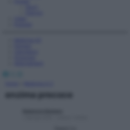
Fitness
Sport
Esercizi
Video
Podcast
Medicina AZ
Farmaci
Calcolatori
Oroscopo
Abbonamenti
Facebook
X
Instagram
Home
»
Medicina A-Z
enzima precoce
Redazione Starbene
1 Gennaio 2025 – Lettura 1 minuto
Seguici su