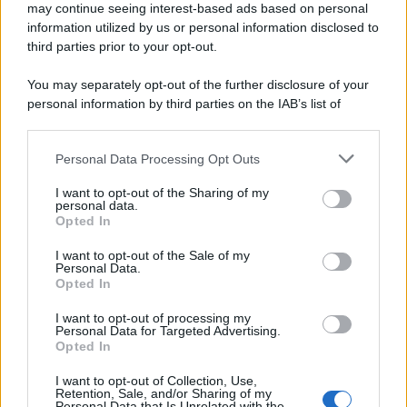
may continue seeing interest-based ads based on personal
information utilized by us or personal information disclosed to
third parties prior to your opt-out.
You may separately opt-out of the further disclosure of your
personal information by third parties on the IAB’s list of
downstream participants.
Personal Data Processing Opt Outs
This information may also be disclosed by us to third parties
on the IAB’s List of Downstream Participants that may further
I want to opt-out of the Sharing of my
disclose it to other third parties.
personal data.
Opted In
Please note that this website/app uses one or more Google
services and may gather and store information including but
I want to opt-out of the Sale of my
Personal Data.
not limited to your visit or usage behaviour. You may click to
Opted In
grant or deny consent to Google and its third-party tags to
use your data for below specified purposes in below Google
I want to opt-out of processing my
consent section.
Personal Data for Targeted Advertising.
Opted In
I want to opt-out of Collection, Use,
Retention, Sale, and/or Sharing of my
Personal Data that Is Unrelated with the