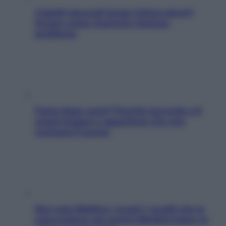
Capelli spezzati lungo l’attaccatura?
Scopri come risolvere l’annoso
problema
Fame dopo cena? Perché succede e 6
snack leggeri e appetitosi che non
rovinano il sonno
Non solo Maldive: scopri i coralli che si
nascondono nel nostro Mediterraneo (e