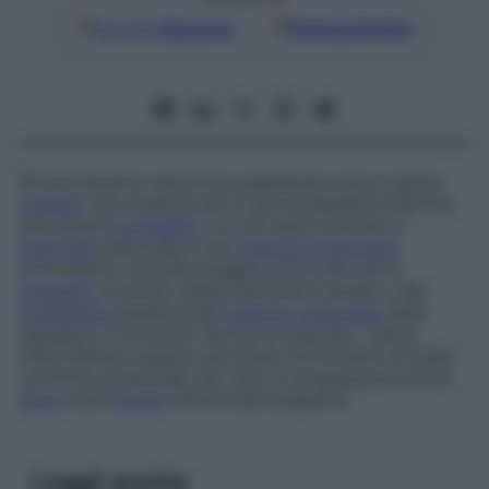
Google
Discover
Fonti preferite
Rovesciamento del bordo palpebrale verso il globo
oculare
, che colpisce per lo più la palpebra inferiore;
può essere
congenito
, e in tal caso è dovuto a
ipertrofia
della pelle e del
muscolo orbicolare
sottostante, ma nella maggior parte dei casi è
acquisito
e dovuto all’età (entropion senile) o alla
contrattura
spastica del
muscolo orbicolare
della
palpebra, il cui strato fibroso è rilasciato. Talora
intermittente, appare solo dopo molti battiti di ciglia.
La forma cicatriziale, più rara, è conseguenza di una
ferita
sulla
faccia
interna della palpebra.
Leggi anche