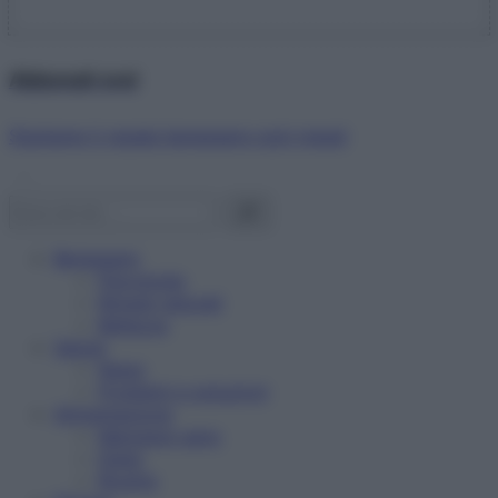
Abbonati ora!
Starbene ti regala benessere ogni mese!
Benessere
Psicologia
Rimedi naturali
Bellezza
Salute
News
Problemi e soluzioni
Alimentazione
Mangiare sano
Diete
Ricette