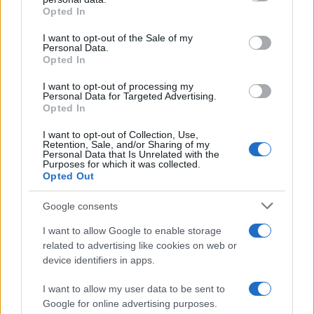
Opted In
Please note that this website/app uses one or more Google
services and may gather and store information including but
I want to opt-out of the Sale of my
Personal Data.
not limited to your visit or usage behaviour. You may click to
Opted In
grant or deny consent to Google and its third-party tags to
use your data for below specified purposes in below Google
I want to opt-out of processing my
consent section.
Personal Data for Targeted Advertising.
Opted In
I want to opt-out of Collection, Use,
Retention, Sale, and/or Sharing of my
Personal Data that Is Unrelated with the
Purposes for which it was collected.
Opted Out
Google consents
I want to allow Google to enable storage
related to advertising like cookies on web or
device identifiers in apps.
I want to allow my user data to be sent to
Google for online advertising purposes.