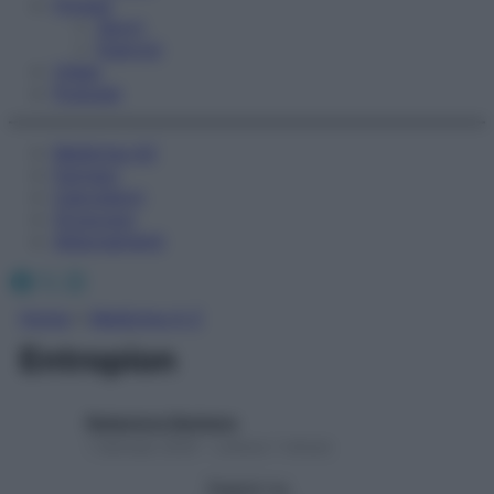
Fitness
Sport
Esercizi
Video
Podcast
Medicina AZ
Farmaci
Calcolatori
Oroscopo
Abbonamenti
Facebook
X
Instagram
Home
»
Medicina A-Z
Entropion
Redazione Starbene
1 Gennaio 2025 – Lettura 1 minuto
Seguici su