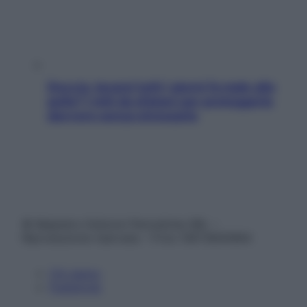
Doccia, lavarsi tutti i giorni fa male alla
pelle? I miti da sfatare per proteggerla
davvero senza stressarla
© Belpietro Edizioni Periodiche SRL –
Riproduzione riservata – P.Iva 13673600964
Chi siamo
Pubblicità