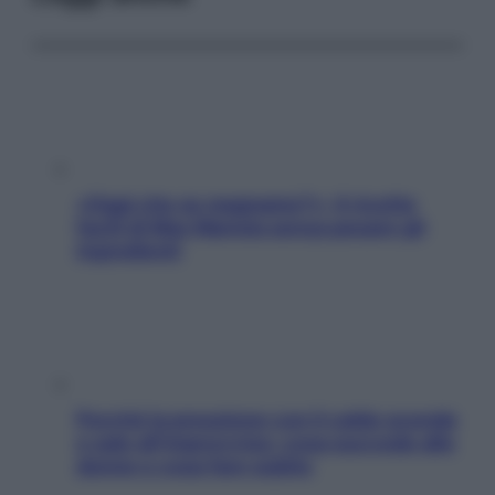
«Oggi che se magnamo?»: 4 ricette
facili di Max Mariola senza pesare gli
ingredienti
Perché la pressione con il caldo scende
e sale all’improvviso: cosa succede alle
donne e cosa fare subito