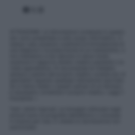
Facebook
X
Instagram
ATTENZIONE: Le informazioni contenute in questo
sito sono presentate a solo scopo informativo, in
nessun caso possono costituire la formulazione di
una diagnosi o la prescrizione di un trattamento, e
non intendono e non devono in alcun modo
sostituire il rapporto diretto medico-paziente o la
visita specialistica. Si raccomanda di chiedere
sempre il parere del proprio medico curante e/o di
specialisti riguardo qualsiasi indicazione riportata.
Se si hanno dubbi o quesiti sull’uso di un farmaco
è necessario contattare il proprio medico. Leggi il
Disclaimer »
Tutti i diritti riservati. Le immagini utilizzate negli
articoli sono di proprietà dell’editore o concesse
in licenza per l’uso. È vietata la riproduzione non
autorizzata.