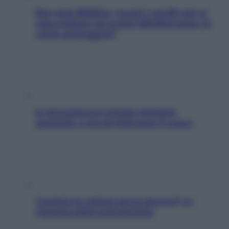
Non solo Maldive: scopri i coralli che si
nascondono nel nostro Mediterraneo (e
come proteggerli)
In menopausa il rischio d’infarto
aumenta: è ora di rinforzare il cuore
Contare le calorie serve ancora? La
risposta della nutrizionista