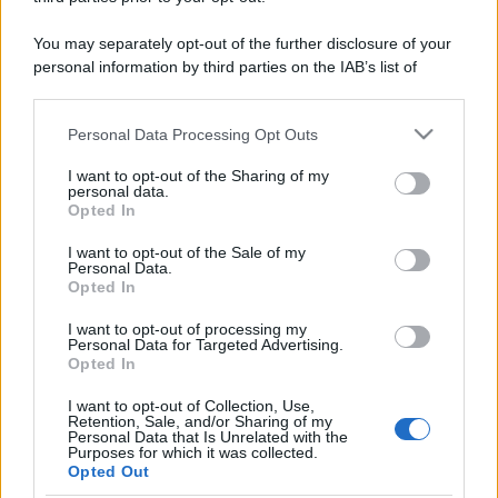
You may separately opt-out of the further disclosure of your
personal information by third parties on the IAB’s list of
downstream participants.
Personal Data Processing Opt Outs
This information may also be disclosed by us to third parties
on the IAB’s List of Downstream Participants that may further
I want to opt-out of the Sharing of my
disclose it to other third parties.
personal data.
Opted In
Please note that this website/app uses one or more Google
services and may gather and store information including but
I want to opt-out of the Sale of my
Personal Data.
not limited to your visit or usage behaviour. You may click to
Opted In
grant or deny consent to Google and its third-party tags to
use your data for below specified purposes in below Google
I want to opt-out of processing my
consent section.
Personal Data for Targeted Advertising.
Opted In
I want to opt-out of Collection, Use,
Retention, Sale, and/or Sharing of my
Personal Data that Is Unrelated with the
Purposes for which it was collected.
Opted Out