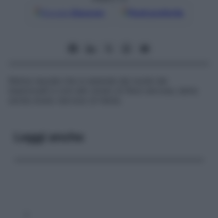
Google
Discover
Fonti preferite
Retina neurale che si estende dai nuclei dei
bastoncelli e coni allo strato di fibre nervose, detta
anche
strato nervoso di Henle
.
Leggi anche