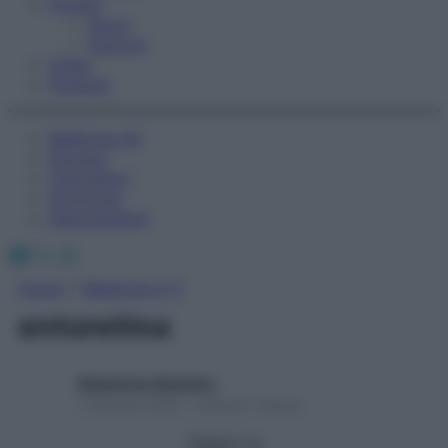
Fitness
Sport
Esercizi
Video
Podcast
Medicina AZ
Farmaci
Calcolatori
Oroscopo
Abbonamenti
Facebook
X
Instagram
Home
»
Medicina A-Z
entoretina
Redazione Starbene
1 Gennaio 2025 – Lettura 1 minuto
Seguici su