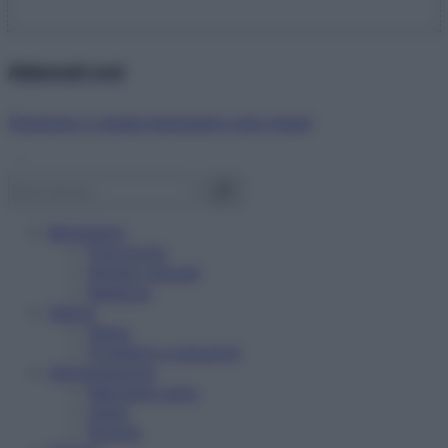
Abbonati ora!
Starbene ti regala benessere ogni mese!
Benessere
Psicologia
Rimedi naturali
Bellezza
Salute
News
Problemi e soluzioni
Alimentazione
Mangiare sano
Diete
Ricette