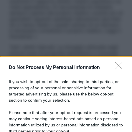
sostituire il rapporto diretto medico-paziente o la
visita specialistica. Si raccomanda di chiedere
sempre il parere del proprio medico curante e/o di
specialisti riguardo qualsiasi indicazione riportata.
Se si hanno dubbi o quesiti sull’uso di un farmaco
è necessario contattare il proprio medico. Leggi il
Disclaimer »
Tutti i diritti riservati. Le immagini utilizzate negli
articoli sono di proprietà dell’editore o concesse
in licenza per l’uso. È vietata la riproduzione non
autorizzata.
Do Not Process My Personal Information
If you wish to opt-out of the sale, sharing to third parties, or
processing of your personal or sensitive information for
Informativa
targeted advertising by us, please use the below opt-out
Privacy Policy
section to confirm your selection.
Cookie Policy
Note Legali
Please note that after your opt-out request is processed you
Preferenze Privacy
may continue seeing interest-based ads based on personal
information utilized by us or personal information disclosed to
third parties prior to your opt-out.