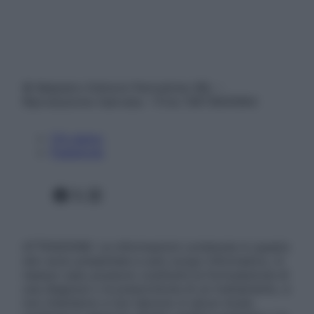
© Belpietro Edizioni Periodiche SRL –
Riproduzione riservata – P.Iva 13673600964
Chi siamo
Pubblicità
Facebook
X
Instagram
ATTENZIONE: Le informazioni contenute in questo
sito sono presentate a solo scopo informativo, in
nessun caso possono costituire la formulazione di
una diagnosi o la prescrizione di un trattamento, e
non intendono e non devono in alcun modo