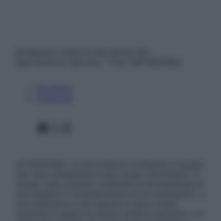
© Belpietro Edizioni Periodiche SRL –
Riproduzione riservata – P.Iva 13673600964
Chi siamo
Pubblicità
Facebook
X
Instagram
ATTENZIONE: Le informazioni contenute in questo
sito sono presentate a solo scopo informativo, in
nessun caso possono costituire la formulazione di
una diagnosi o la prescrizione di un trattamento, e
non intendono e non devono in alcun modo
sostituire il rapporto diretto medico-paziente o la