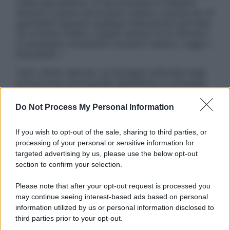
visita specialistica. Si raccomanda di chiedere
sempre il parere del proprio medico curante e/o di
specialisti riguardo qualsiasi indicazione riportata.
Se si hanno dubbi o quesiti sull’uso di un farmaco
è necessario contattare il proprio medico. Leggi il
Disclaimer »
Tutti i diritti riservati. Le immagini utilizzate negli
articoli sono di proprietà dell’editore o concesse
in licenza per l’uso. È vietata la riproduzione non
autorizzata.
Do Not Process My Personal Information
If you wish to opt-out of the sale, sharing to third parties, or
processing of your personal or sensitive information for
Informativa
targeted advertising by us, please use the below opt-out
Privacy Policy
section to confirm your selection.
Cookie Policy
Note Legali
Please note that after your opt-out request is processed you
Preferenze Privacy
may continue seeing interest-based ads based on personal
information utilized by us or personal information disclosed to
third parties prior to your opt-out.