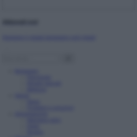
Abbonati ora!
Starbene ti regala benessere ogni mese!
Benessere
Psicologia
Rimedi naturali
Bellezza
Salute
News
Problemi e soluzioni
Alimentazione
Mangiare sano
Diete
Ricette