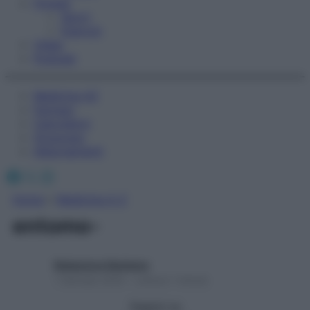
Fitness
Sport
Esercizi
Video
Podcast
Medicina AZ
Farmaci
Calcolatori
Oroscopo
Abbonamenti
Facebook
X
Instagram
Home
»
Medicina A-Z
entomo-
Redazione Starbene
1 Gennaio 2025 – Lettura 1 minuto
Seguici su