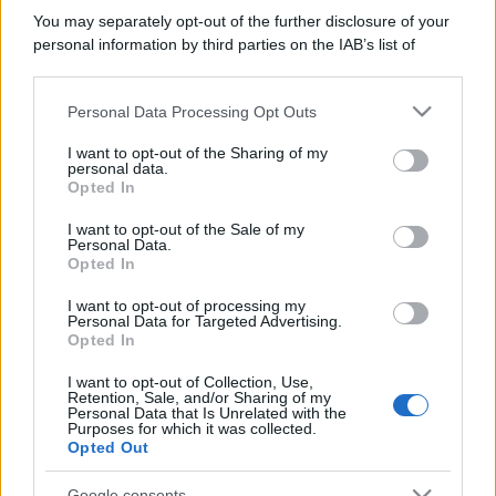
You may separately opt-out of the further disclosure of your
personal information by third parties on the IAB’s list of
downstream participants.
Personal Data Processing Opt Outs
This information may also be disclosed by us to third parties
on the IAB’s List of Downstream Participants that may further
I want to opt-out of the Sharing of my
disclose it to other third parties.
personal data.
Opted In
Please note that this website/app uses one or more Google
services and may gather and store information including but
I want to opt-out of the Sale of my
Personal Data.
not limited to your visit or usage behaviour. You may click to
Opted In
grant or deny consent to Google and its third-party tags to
use your data for below specified purposes in below Google
I want to opt-out of processing my
consent section.
Personal Data for Targeted Advertising.
Opted In
I want to opt-out of Collection, Use,
Retention, Sale, and/or Sharing of my
Personal Data that Is Unrelated with the
Purposes for which it was collected.
Opted Out
Google consents