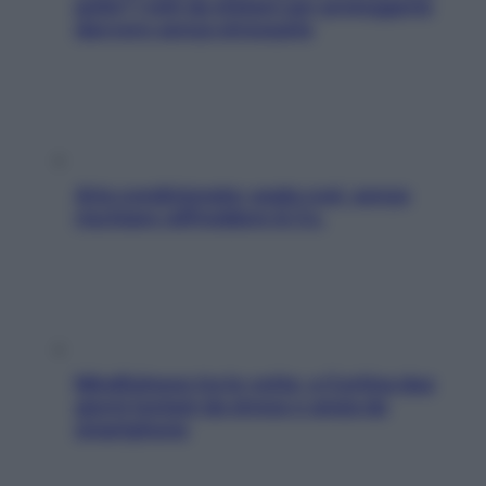
pelle? I miti da sfatare per proteggerla
davvero senza stressarla
Aria condizionata: usala così, senza
rischiare raffreddore & Co.
Mindfulness tra le vette: a Cortina due
giorni lontani da stress e ansia da
smartphone