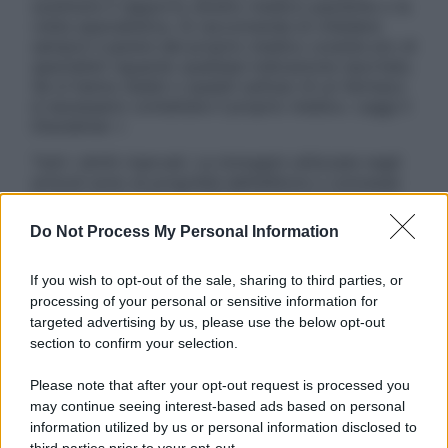
sostituire il rapporto diretto medico-paziente o la
visita specialistica. Si raccomanda di chiedere
sempre il parere del proprio medico curante e/o di
specialisti riguardo qualsiasi indicazione riportata.
Se si hanno dubbi o quesiti sull’uso di un farmaco
è necessario contattare il proprio medico. Leggi il
Disclaimer »
Tutti i diritti riservati. Le immagini utilizzate negli
articoli sono di proprietà dell’editore o concesse
in licenza per l’uso. È vietata la riproduzione non
autorizzata.
Do Not Process My Personal Information
If you wish to opt-out of the sale, sharing to third parties, or
processing of your personal or sensitive information for
Informativa
targeted advertising by us, please use the below opt-out
Privacy Policy
section to confirm your selection.
Cookie Policy
Note Legali
Please note that after your opt-out request is processed you
Preferenze Privacy
may continue seeing interest-based ads based on personal
information utilized by us or personal information disclosed to
third parties prior to your opt-out.