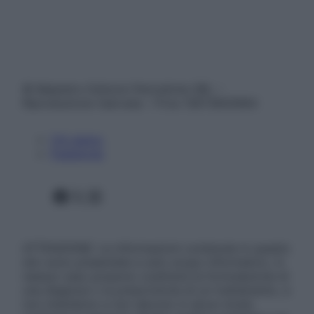
© Belpietro Edizioni Periodiche SRL –
Riproduzione riservata – P.Iva 13673600964
Chi siamo
Pubblicità
Facebook
X
Instagram
ATTENZIONE: Le informazioni contenute in questo
sito sono presentate a solo scopo informativo, in
nessun caso possono costituire la formulazione di
una diagnosi o la prescrizione di un trattamento, e
non intendono e non devono in alcun modo