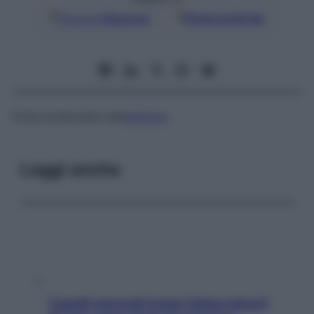
Google
Discover
Fonti preferite
Ernia localizzata nell’
addome
.
Leggi anche
Capelli spezzati lungo l’attaccatura?