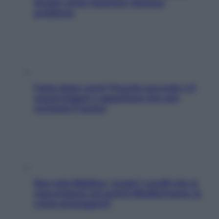
Scopri come risolvere l’annoso
problema
Fame dopo cena? Perché succede e 6
snack leggeri e appetitosi che non
rovinano il sonno
Non solo Maldive: scopri i coralli che si
nascondono nel nostro Mediterraneo (e
come proteggerli)