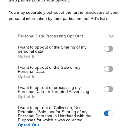
You may separately opt-out of the further disclosure of your
personal information by third parties on the IAB’s list of
downstream participants.
Personal Data Processing Opt Outs
This information may also be disclosed by us to third parties
on the IAB’s List of Downstream Participants that may further
I want to opt-out of the Sharing of my
disclose it to other third parties.
personal data.
Opted In
Please note that this website/app uses one or more Google
services and may gather and store information including but
I want to opt-out of the Sale of my
Personal Data.
not limited to your visit or usage behaviour. You may click to
Opted In
grant or deny consent to Google and its third-party tags to
use your data for below specified purposes in below Google
I want to opt-out of processing my
consent section.
Personal Data for Targeted Advertising.
Opted In
I want to opt-out of Collection, Use,
Retention, Sale, and/or Sharing of my
Personal Data that Is Unrelated with the
Purposes for which it was collected.
Opted Out