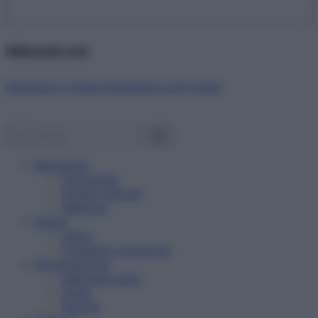
Abbonati ora!
Starbene ti regala benessere ogni mese!
Benessere
Psicologia
Rimedi naturali
Bellezza
Salute
News
Problemi e soluzioni
Alimentazione
Mangiare sano
Diete
Ricette