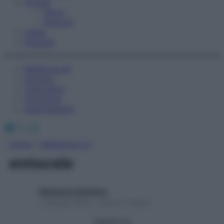
Fitness
Sport
Esercizi
Video
Podcast
Medicina AZ
Farmaci
Calcolatori
Oroscopo
Abbonamenti
Facebook
X
Instagram
Home
»
Medicina A-Z
entocele
Redazione Starbene
1 Gennaio 2025 – Lettura 1 minuto
Seguici su