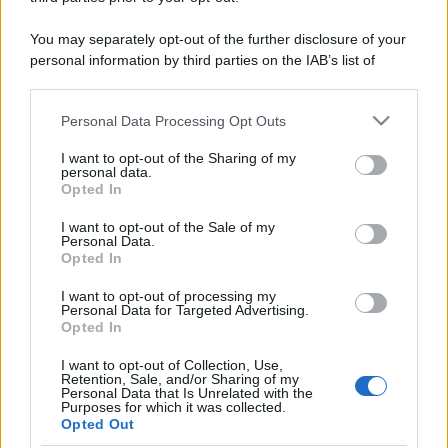
You may separately opt-out of the further disclosure of your
personal information by third parties on the IAB’s list of
downstream participants.
Personal Data Processing Opt Outs
This information may also be disclosed by us to third parties
on the IAB’s List of Downstream Participants that may further
I want to opt-out of the Sharing of my
disclose it to other third parties.
personal data.
Opted In
Please note that this website/app uses one or more Google
services and may gather and store information including but
I want to opt-out of the Sale of my
Personal Data.
not limited to your visit or usage behaviour. You may click to
Opted In
grant or deny consent to Google and its third-party tags to
use your data for below specified purposes in below Google
I want to opt-out of processing my
consent section.
Personal Data for Targeted Advertising.
Opted In
I want to opt-out of Collection, Use,
Retention, Sale, and/or Sharing of my
Personal Data that Is Unrelated with the
Purposes for which it was collected.
Opted Out