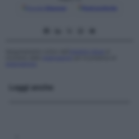
Google
Discover
Fonti preferite
Sanguinamento ciclico dell’
intestino tenue
al
momento delle
mestruazioni
per la presenza di
endometriosi
.
Leggi anche