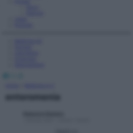
Fitness
Sport
Esercizi
Video
Podcast
Medicina AZ
Farmaci
Calcolatori
Oroscopo
Abbonamenti
Facebook
X
Instagram
Home
»
Medicina A-Z
enteromenia
Redazione Starbene
1 Gennaio 2025 – Lettura 1 minuto
Seguici su