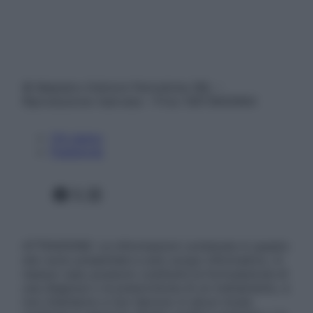
© Belpietro Edizioni Periodiche SRL –
Riproduzione riservata – P.Iva 13673600964
Chi siamo
Pubblicità
Facebook
X
Instagram
ATTENZIONE: Le informazioni contenute in questo
sito sono presentate a solo scopo informativo, in
nessun caso possono costituire la formulazione di
una diagnosi o la prescrizione di un trattamento, e
non intendono e non devono in alcun modo