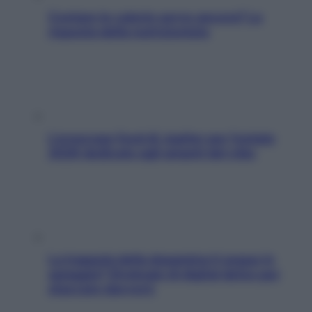
Contare le calorie serve ancora? La
risposta della nutrizionista
L’oroscopo food di Jupiter per l’estate
2026 dedicato agli amanti del cibo
La trappola della dopamina ti segue in
spiaggia? Strategie di digital detox per
staccare davvero