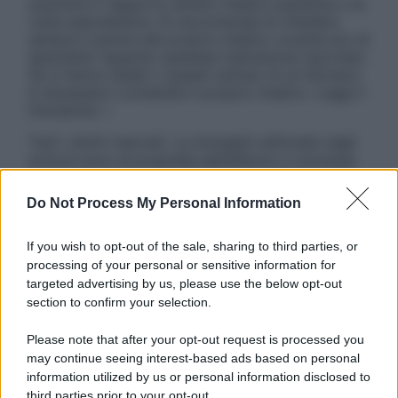
sostituire il rapporto diretto medico-paziente o la
visita specialistica. Si raccomanda di chiedere
sempre il parere del proprio medico curante e/o di
specialisti riguardo qualsiasi indicazione riportata.
Se si hanno dubbi o quesiti sull’uso di un farmaco
è necessario contattare il proprio medico. Leggi il
Disclaimer »
Tutti i diritti riservati. Le immagini utilizzate negli
articoli sono di proprietà dell’editore o concesse
in licenza per l’uso. È vietata la riproduzione non
autorizzata.
Do Not Process My Personal Information
If you wish to opt-out of the sale, sharing to third parties, or
processing of your personal or sensitive information for
Informativa
targeted advertising by us, please use the below opt-out
Privacy Policy
section to confirm your selection.
Cookie Policy
Note Legali
Please note that after your opt-out request is processed you
Preferenze Privacy
may continue seeing interest-based ads based on personal
information utilized by us or personal information disclosed to
third parties prior to your opt-out.