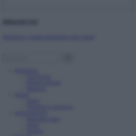
Abbonati ora!
Starbene ti regala benessere ogni mese!
Benessere
Psicologia
Rimedi naturali
Bellezza
Salute
News
Problemi e soluzioni
Alimentazione
Mangiare sano
Diete
Ricette