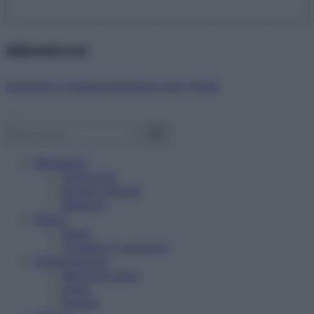
Abbonati ora!
Starbene ti regala benessere ogni mese!
Benessere
Psicologia
Rimedi naturali
Bellezza
Salute
News
Problemi e soluzioni
Alimentazione
Mangiare sano
Diete
Ricette