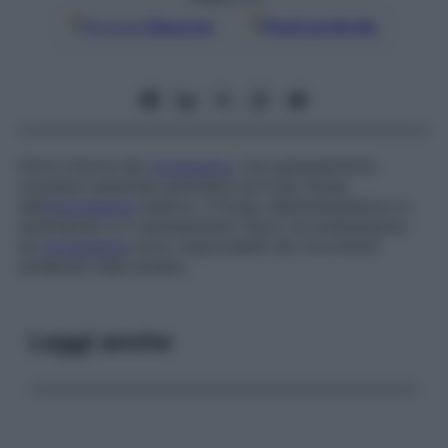
Google
Discover
Fonti preferite
Parte interna del
citoplasma
, che generalmente
contiene materiale granulare ed è più fluida
dell’
ectoplasma
esterno. Il flusso dell’endoplasma (o
endosarca
) e il cambiamento fisico tra endoplasma
ed
ectoplasma
sono responsabili dei movimenti
ameboidi nelle amebe.
Leggi anche