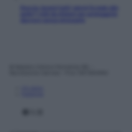
Doccia, lavarsi tutti i giorni fa male alla
pelle? I miti da sfatare per proteggerla
davvero senza stressarla
© Belpietro Edizioni Periodiche SRL –
Riproduzione riservata – P.Iva 13673600964
Chi siamo
Pubblicità
Facebook
X
Instagram