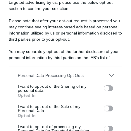
Cookie Policy
targeted advertising by us, please use the below opt-out
Note Legali
section to confirm your selection.
Preferenze Privacy
Please note that after your opt-out request is processed you
may continue seeing interest-based ads based on personal
information utilized by us or personal information disclosed to
third parties prior to your opt-out.
You may separately opt-out of the further disclosure of your
personal information by third parties on the IAB’s list of
downstream participants.
Personal Data Processing Opt Outs
This information may also be disclosed by us to third parties
on the IAB’s List of Downstream Participants that may further
I want to opt-out of the Sharing of my
disclose it to other third parties.
personal data.
Opted In
Please note that this website/app uses one or more Google
services and may gather and store information including but
I want to opt-out of the Sale of my
Personal Data.
not limited to your visit or usage behaviour. You may click to
Opted In
grant or deny consent to Google and its third-party tags to
use your data for below specified purposes in below Google
I want to opt-out of processing my
consent section.
Personal Data for Targeted Advertising.