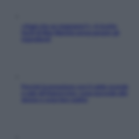
«Oggi che se magnamo?»: 4 ricette
facili di Max Mariola senza pesare gli
ingredienti
Perché la pressione con il caldo scende
e sale all’improvviso: cosa succede alle
donne e cosa fare subito