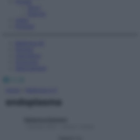
Fitness
Sport
Esercizi
Video
Podcast
Medicina AZ
Farmaci
Calcolatori
Oroscopo
Abbonamenti
Facebook
X
Instagram
Home
»
Medicina A-Z
endoplasma
Redazione Starbene
1 Gennaio 2025 – Lettura 1 minuto
Seguici su