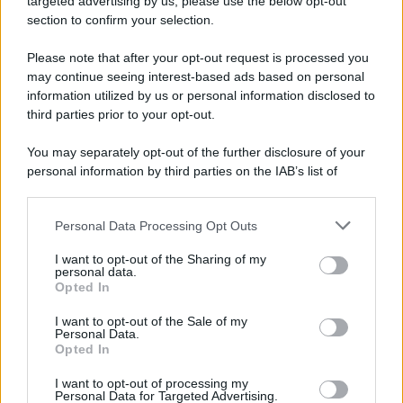
targeted advertising by us, please use the below opt-out
Note Legali
section to confirm your selection.
Preferenze Privacy
Please note that after your opt-out request is processed you
may continue seeing interest-based ads based on personal
information utilized by us or personal information disclosed to
third parties prior to your opt-out.
You may separately opt-out of the further disclosure of your
personal information by third parties on the IAB’s list of
downstream participants.
Personal Data Processing Opt Outs
This information may also be disclosed by us to third parties
on the IAB’s List of Downstream Participants that may further
I want to opt-out of the Sharing of my
disclose it to other third parties.
personal data.
Opted In
Please note that this website/app uses one or more Google
services and may gather and store information including but
I want to opt-out of the Sale of my
Personal Data.
not limited to your visit or usage behaviour. You may click to
Opted In
grant or deny consent to Google and its third-party tags to
use your data for below specified purposes in below Google
I want to opt-out of processing my
consent section.
Personal Data for Targeted Advertising.