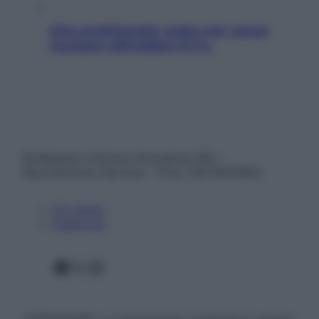
Aria condizionata: usala così, senza
rischiare raffreddore & Co.
© Belpietro Edizioni Periodiche SRL –
Riproduzione riservata – P.Iva 13673600964
Chi siamo
Pubblicità
Facebook
X
Instagram