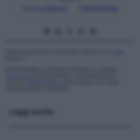
Google
Discover
Fonti preferite
Infiammazione del rivestimento interno di un
vaso
linfatico.
Endolinfangite proliferante
Parziale o completa
ostruzione
del lume linfatico che risulta da una
ripetuta
infiammazione
sottocutanea, che causa
ringonfiamento endoteliale.
Leggi anche