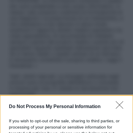
ATTENZIONE: Le informazioni contenute in questo
sito sono presentate a solo scopo informativo, in
nessun caso possono costituire la formulazione di
una diagnosi o la prescrizione di un trattamento, e
non intendono e non devono in alcun modo
sostituire il rapporto diretto medico-paziente o la
visita specialistica. Si raccomanda di chiedere
sempre il parere del proprio medico curante e/o di
specialisti riguardo qualsiasi indicazione riportata.
Se si hanno dubbi o quesiti sull’uso di un farmaco
è necessario contattare il proprio medico. Leggi il
Disclaimer »
Tutti i diritti riservati. Le immagini utilizzate negli
articoli sono di proprietà dell’editore o concesse
in licenza per l’uso. È vietata la riproduzione non
autorizzata.
Do Not Process My Personal Information
Informativa
If you wish to opt-out of the sale, sharing to third parties, or
Privacy Policy
processing of your personal or sensitive information for
Cookie Policy