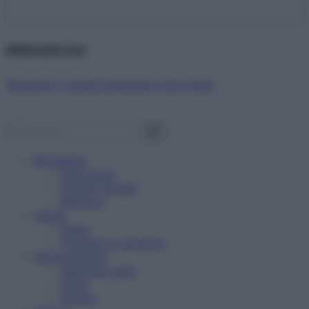
Abbonati ora!
Starbene ti regala benessere ogni mese!
Benessere
Psicologia
Rimedi naturali
Bellezza
Salute
News
Problemi e soluzioni
Alimentazione
Mangiare sano
Diete
Ricette