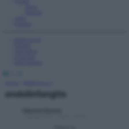
Fitness
Sport
Esercizi
Video
Podcast
Medicina AZ
Farmaci
Calcolatori
Oroscopo
Abbonamenti
Facebook
X
Instagram
Home
»
Medicina A-Z
endolinfangite
Redazione Starbene
1 Gennaio 2025 – Lettura 1 minuto
Seguici su