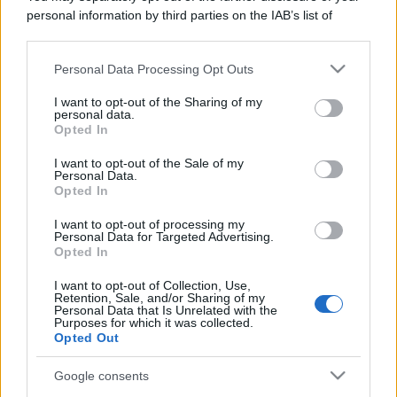
personal information by third parties on the IAB’s list of
downstream participants.
Personal Data Processing Opt Outs
This information may also be disclosed by us to third parties
on the IAB’s List of Downstream Participants that may further
I want to opt-out of the Sharing of my
disclose it to other third parties.
personal data.
Opted In
Please note that this website/app uses one or more Google
services and may gather and store information including but
I want to opt-out of the Sale of my
Personal Data.
not limited to your visit or usage behaviour. You may click to
Opted In
grant or deny consent to Google and its third-party tags to
use your data for below specified purposes in below Google
I want to opt-out of processing my
consent section.
Personal Data for Targeted Advertising.
Opted In
I want to opt-out of Collection, Use,
Retention, Sale, and/or Sharing of my
Personal Data that Is Unrelated with the
Purposes for which it was collected.
Opted Out
Google consents