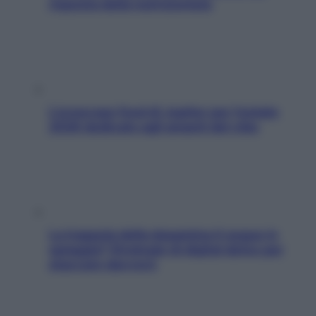
risposta della nutrizionista
L’oroscopo food di Jupiter per l’estate
2026 dedicato agli amanti del cibo
La trappola della dopamina ti segue in
spiaggia? Strategie di digital detox per
staccare davvero