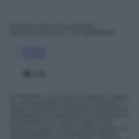
© Belpietro Edizioni Periodiche SRL –
Riproduzione riservata – P.Iva 13673600964
Chi siamo
Pubblicità
Facebook
X
Instagram
ATTENZIONE: Le informazioni contenute in questo
sito sono presentate a solo scopo informativo, in
nessun caso possono costituire la formulazione di
una diagnosi o la prescrizione di un trattamento, e
non intendono e non devono in alcun modo
sostituire il rapporto diretto medico-paziente o la
visita specialistica. Si raccomanda di chiedere