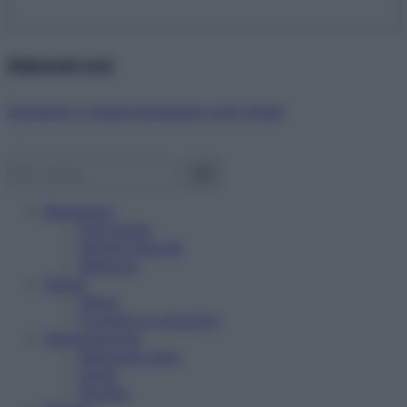
Abbonati ora!
Starbene ti regala benessere ogni mese!
Benessere
Psicologia
Rimedi naturali
Bellezza
Salute
News
Problemi e soluzioni
Alimentazione
Mangiare sano
Diete
Ricette