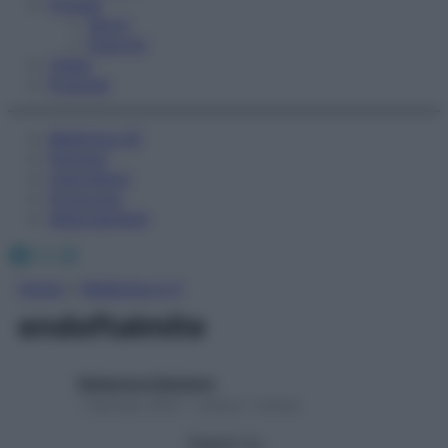
Fitness
Sport
Esercizi
Video
Podcast
Medicina AZ
Farmaci
Calcolatori
Oroscopo
Abbonamenti
Facebook
X
Instagram
Home
»
Medicina A-Z
endoftalmite
Redazione Starbene
1 Gennaio 2025 – Lettura 1 minuto
Seguici su