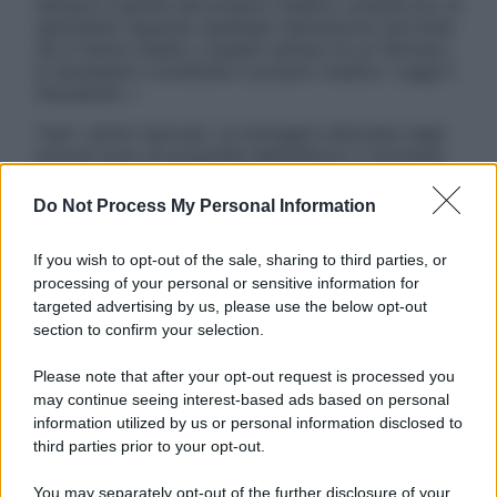
sempre il parere del proprio medico curante e/o di
specialisti riguardo qualsiasi indicazione riportata.
Se si hanno dubbi o quesiti sull’uso di un farmaco
è necessario contattare il proprio medico. Leggi il
Disclaimer »
Tutti i diritti riservati. Le immagini utilizzate negli
articoli sono di proprietà dell’editore o concesse
in licenza per l’uso. È vietata la riproduzione non
autorizzata.
Do Not Process My Personal Information
If you wish to opt-out of the sale, sharing to third parties, or
processing of your personal or sensitive information for
Informativa
targeted advertising by us, please use the below opt-out
Privacy Policy
section to confirm your selection.
Cookie Policy
Note Legali
Please note that after your opt-out request is processed you
Preferenze Privacy
may continue seeing interest-based ads based on personal
information utilized by us or personal information disclosed to
third parties prior to your opt-out.
You may separately opt-out of the further disclosure of your