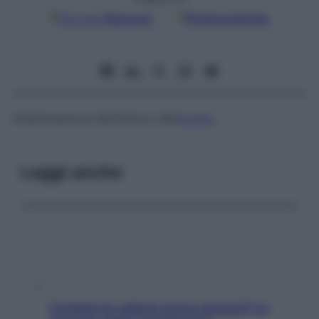
Google
Discover
Fonti preferite
Infiammazione dell’interno dell’
occhio
.
Leggi anche
Contare le calorie serve ancora? La