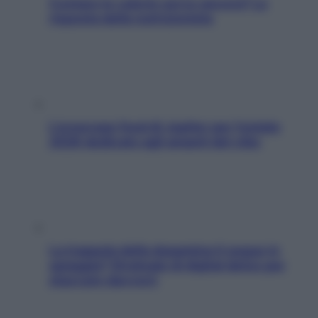
Contare le calorie serve ancora? La
risposta della nutrizionista
L’oroscopo food di Jupiter per l’estate
2026 dedicato agli amanti del cibo
La trappola della dopamina ti segue in
spiaggia? Strategie di digital detox per
staccare davvero