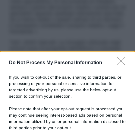
visita specialistica. Si raccomanda di chiedere
sempre il parere del proprio medico curante e/o di
specialisti riguardo qualsiasi indicazione riportata.
Se si hanno dubbi o quesiti sull’uso di un farmaco
è necessario contattare il proprio medico. Leggi il
Disclaimer »
Tutti i diritti riservati. Le immagini utilizzate negli
articoli sono di proprietà dell’editore o concesse
in licenza per l’uso. È vietata la riproduzione non
autorizzata.
Do Not Process My Personal Information
If you wish to opt-out of the sale, sharing to third parties, or
processing of your personal or sensitive information for
Informativa
targeted advertising by us, please use the below opt-out
Privacy Policy
section to confirm your selection.
Cookie Policy
Note Legali
Please note that after your opt-out request is processed you
Preferenze Privacy
may continue seeing interest-based ads based on personal
information utilized by us or personal information disclosed to
third parties prior to your opt-out.