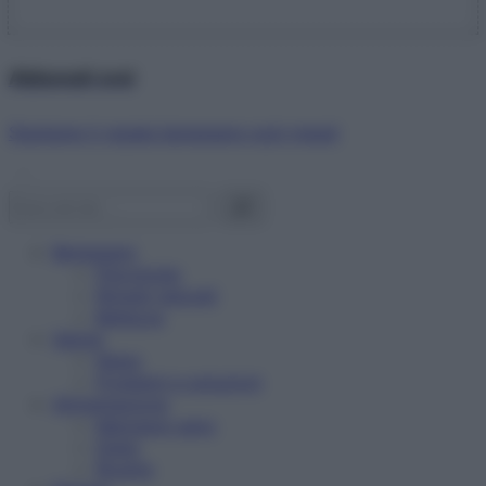
Abbonati ora!
Starbene ti regala benessere ogni mese!
Benessere
Psicologia
Rimedi naturali
Bellezza
Salute
News
Problemi e soluzioni
Alimentazione
Mangiare sano
Diete
Ricette