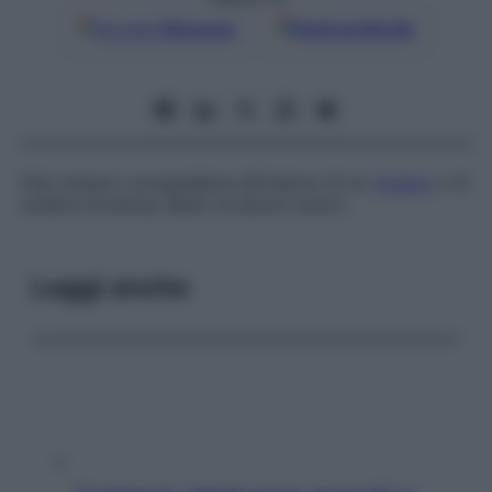
Google
Discover
Fonti preferite
Che cresce o progredisce all’interno di un
organo
o di
un’altra struttura; detto di alcuni tumori.
Leggi anche