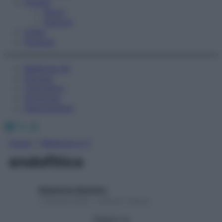
Fitness
Sport
Esercizi
Video
Podcast
Medicina AZ
Farmaci
Calcolatori
Oroscopo
Abbonamenti
Facebook
X
Instagram
Home
»
Medicina A-Z
endofitico
Redazione Starbene
1 Gennaio 2025 – Lettura 1 minuto
Seguici su