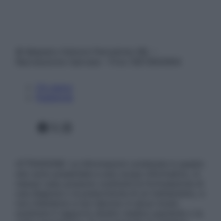
© Belpietro Edizioni Periodiche SRL –
Riproduzione riservata – P.Iva 13673600964
Chi siamo
Pubblicità
Facebook
X
Instagram
ATTENZIONE: Le informazioni contenute in questo
sito sono presentate a solo scopo informativo, in
nessun caso possono costituire la formulazione di
una diagnosi o la prescrizione di un trattamento, e
non intendono e non devono in alcun modo
sostituire il rapporto diretto medico-paziente o la