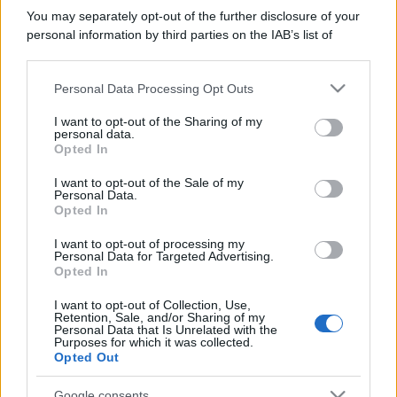
You may separately opt-out of the further disclosure of your
personal information by third parties on the IAB’s list of
downstream participants.
Personal Data Processing Opt Outs
This information may also be disclosed by us to third parties
on the IAB’s List of Downstream Participants that may further
I want to opt-out of the Sharing of my
disclose it to other third parties.
personal data.
Opted In
Please note that this website/app uses one or more Google
services and may gather and store information including but
I want to opt-out of the Sale of my
Personal Data.
not limited to your visit or usage behaviour. You may click to
Opted In
grant or deny consent to Google and its third-party tags to
use your data for below specified purposes in below Google
I want to opt-out of processing my
consent section.
Personal Data for Targeted Advertising.
Opted In
I want to opt-out of Collection, Use,
Retention, Sale, and/or Sharing of my
Personal Data that Is Unrelated with the
Purposes for which it was collected.
Opted Out
Google consents