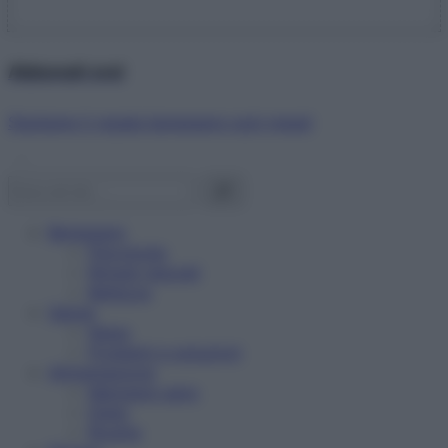
Abbonati ora!
Starbene ti regala benessere ogni mese!
Benessere
Psicologia
Rimedi naturali
Bellezza
Salute
News
Problemi e soluzioni
Alimentazione
Mangiare sano
Diete
Ricette