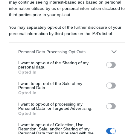
may continue seeing interest-based ads based on personal
information utilized by us or personal information disclosed to
third parties prior to your opt-out.
You may separately opt-out of the further disclosure of your
personal information by third parties on the IAB’s list of
downstream participants.
Personal Data Processing Opt Outs
This information may also be disclosed by us to third parties
on the IAB’s List of Downstream Participants that may further
I want to opt-out of the Sharing of my
disclose it to other third parties.
personal data.
Opted In
Please note that this website/app uses one or more Google
services and may gather and store information including but
I want to opt-out of the Sale of my
Personal Data.
not limited to your visit or usage behaviour. You may click to
Opted In
grant or deny consent to Google and its third-party tags to
use your data for below specified purposes in below Google
I want to opt-out of processing my
consent section.
Personal Data for Targeted Advertising.
Opted In
I want to opt-out of Collection, Use,
Retention, Sale, and/or Sharing of my
Personal Data that Is Unrelated with the