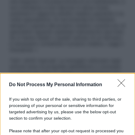
una diagnosi o la prescrizione di un trattamento, e
non intendono e non devono in alcun modo
sostituire il rapporto diretto medico-paziente o la
visita specialistica. Si raccomanda di chiedere
sempre il parere del proprio medico curante e/o di
specialisti riguardo qualsiasi indicazione riportata.
Se si hanno dubbi o quesiti sull’uso di un farmaco
è necessario contattare il proprio medico. Leggi il
Disclaimer »
Tutti i diritti riservati. Le immagini utilizzate negli
articoli sono di proprietà dell’editore o concesse
in licenza per l’uso. È vietata la riproduzione non
autorizzata.
Do Not Process My Personal Information
If you wish to opt-out of the sale, sharing to third parties, or
Informativa
processing of your personal or sensitive information for
Privacy Policy
targeted advertising by us, please use the below opt-out
Cookie Policy
section to confirm your selection.
Note Legali
Preferenze Privacy
Please note that after your opt-out request is processed you