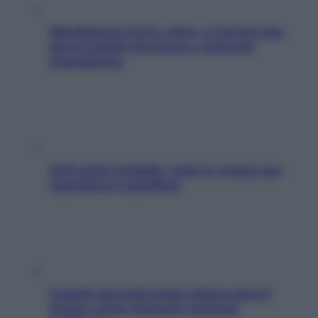
Mindfulness tra le vette: a Cortina due
giorni lontani da stress e ansia da
smartphone
SOS pelle irritabile: tutte le mosse per
riportarla in equilibrio
Capelli spezzati lungo l’attaccatura?
Scopri come risolvere l’annoso