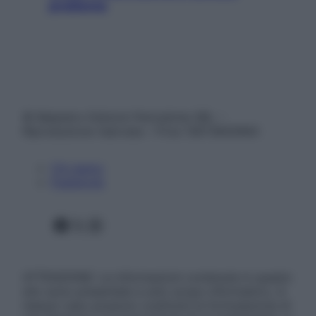
problema
© Belpietro Edizioni Periodiche SRL –
Riproduzione riservata – P.Iva 13673600964
Chi siamo
Pubblicità
Facebook
X
Instagram
ATTENZIONE: Le informazioni contenute in questo
sito sono presentate a solo scopo informativo, in
nessun caso possono costituire la formulazione di