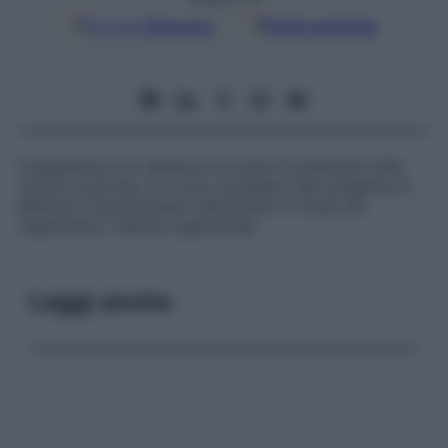
Google
Discover
Fonti preferite
Irradiazione con elettroni di tumori localizzati nelle
cavità corporee. Un cono connesso alla sorgente di
elettroni è posizionato nell’orifizio in modo da
risparmiare i tessuti superficiali.
Leggi anche