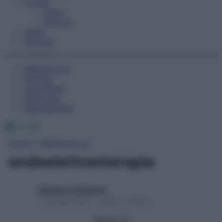
Fitness
Sport
Esercizi
Video
Podcast
Medicina AZ
Farmaci
Calcolatori
Oroscopo
Abbonamenti
Facebook
X
Instagram
Home
»
Medicina A-Z
endoelettronterapia
Redazione Starbene
1 Gennaio 2025 – Lettura 1 minuto
Seguici su