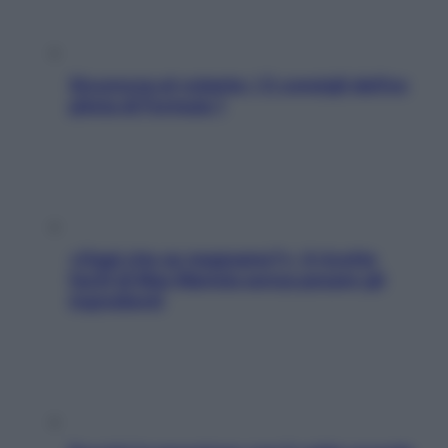
Sicurezza al volante: i 5 consigli dell’ex
pilota di Formula 1
«Oggi che se magnamo?»: 4 ricette
facili di Max Mariola senza pesare gli
ingredienti