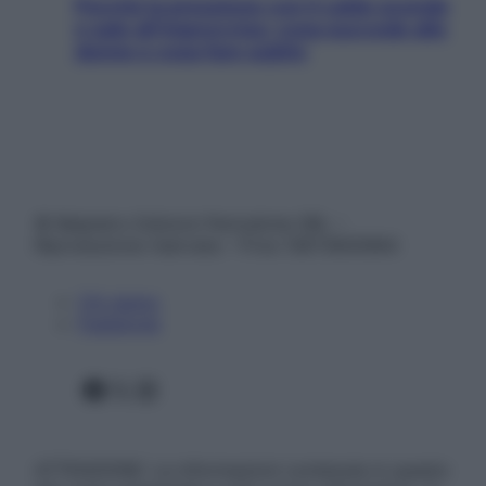
Perché la pressione con il caldo scende
e sale all’improvviso: cosa succede alle
donne e cosa fare subito
© Belpietro Edizioni Periodiche SRL –
Riproduzione riservata – P.Iva 13673600964
Chi siamo
Pubblicità
Facebook
X
Instagram
ATTENZIONE: Le informazioni contenute in questo