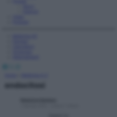
Fitness
Sport
Esercizi
Video
Podcast
Medicina AZ
Farmaci
Calcolatori
Oroscopo
Abbonamenti
Facebook
X
Instagram
Home
»
Medicina A-Z
endocitosi
Redazione Starbene
1 Gennaio 2025 – Lettura 1 minuto
Seguici su