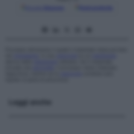
Google
Discover
Fonti preferite
Processo attraverso il quale il materiale viene portato
nel
citoplasma
, in una
vescicola
la cui
membrana
deriva dalla
membrana
cellulare. Se il materiale
include una
particella
, il processo viene chiamato
fagocitosi
, mentre se la
vescicola
contiene solo
liquido si parla di
pinocitosi
.
Leggi anche