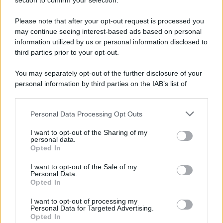
Note Legali
section to confirm your selection.
Preferenze Privacy
Please note that after your opt-out request is processed you
may continue seeing interest-based ads based on personal
information utilized by us or personal information disclosed to
third parties prior to your opt-out.
You may separately opt-out of the further disclosure of your
personal information by third parties on the IAB’s list of
downstream participants.
Personal Data Processing Opt Outs
This information may also be disclosed by us to third parties
on the IAB’s List of Downstream Participants that may further
I want to opt-out of the Sharing of my
disclose it to other third parties.
personal data.
Opted In
Please note that this website/app uses one or more Google
services and may gather and store information including but
I want to opt-out of the Sale of my
Personal Data.
not limited to your visit or usage behaviour. You may click to
Opted In
grant or deny consent to Google and its third-party tags to
use your data for below specified purposes in below Google
I want to opt-out of processing my
consent section.
Personal Data for Targeted Advertising.
Opted In