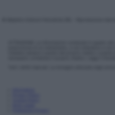
© Belpietro Edizioni Periodiche SRL – Riproduzione riser
ATTENZIONE: Le informazioni contenute in questo sito 
prescrizione di un trattamento, e non intendono e non 
chiedere sempre il parere del proprio medico curante e/o
necessario contattare il proprio medico. Leggi il Discl
Tutti i diritti riservati. Le immagini utilizzate negli ar
Informativa
Privacy Policy
Cookie Policy
Note Legali
Preferenze Privacy