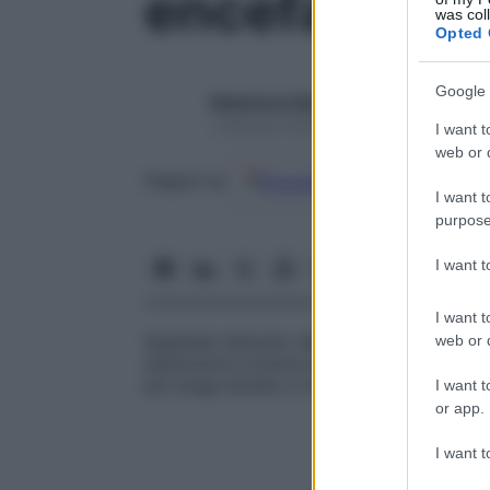
encefalopati
was col
Opted 
Google 
Redazione Starbene
1 Gennaio 2025 – Lettura 1 minuto
I want t
web or d
Google
Discover
Fon
Seguici su
I want t
purpose
I want 
I want t
Qualsiasi disturbo delle funzioni cerebrali
web or d
disfunzioni a breve termine associate con 
più lunga durata o irreversibili come quell
I want t
or app.
I want t