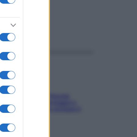
ggi anche
Fame dopo cena? Perché
succede e 6 snack leggeri e
appetitosi che non rovinano il
sonno