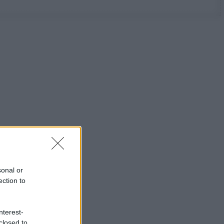
sonal or
ection to
nterest-
closed to