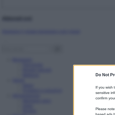
Abbonati ora!
Starbene ti regala benessere ogni mese!
Benessere
Psicologia
Rimedi naturali
Bellezza
Do Not Pr
Salute
News
If you wish 
Problemi e soluzioni
sensitive in
Alimentazione
confirm your
Mangiare sano
Diete
Please note
Ricette
based ads b