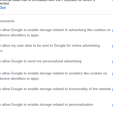
a alcolica
lected.
Out
consents
Le
o allow Google to enable storage related to advertising like cookies on
evice identifiers in apps.
ti preferite
o allow my user data to be sent to Google for online advertising
s.
to allow Google to send me personalized advertising.
o allow Google to enable storage related to analytics like cookies on
 dovuto o associato a ingestione di alcol, incluse le
evice identifiers in apps.
l’
intossicazione
acuta e a cambiamenti organici di
i della
psicosi
di Wernicke-Korsakoff.
o allow Google to enable storage related to functionality of the website
o allow Google to enable storage related to personalization.