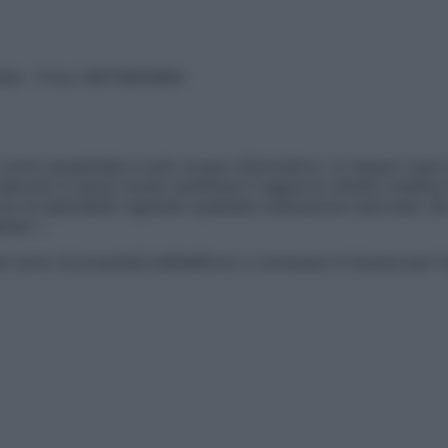
vata – P.Iva 13673600964
sono presentate a solo scopo informativo, in nessun caso p
devono in alcun modo sostituire il rapporto diretto medico-p
 di specialisti riguardo qualsiasi indicazione riportata. Se
aimer »
ticoli sono di proprietà dell’editore o concesse in licenza per 