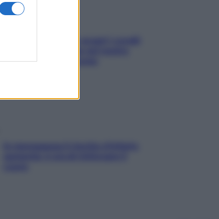
Non solo Maldive: scopri i coralli
che si nascondono nel nostro
Mediterraneo (e come
proteggerli)
In menopausa il rischio d’infarto
aumenta: è ora di rinforzare il
cuore