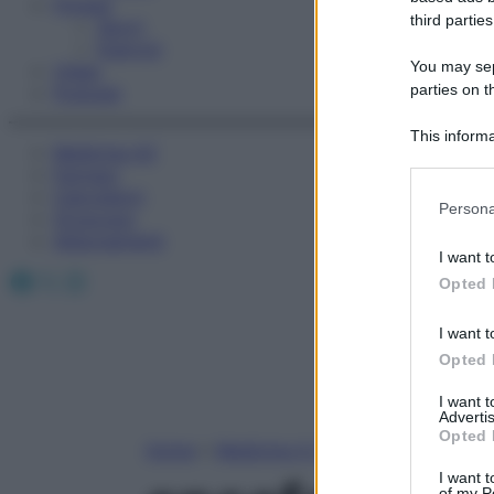
Fitness
third parties
Sport
Esercizi
You may sepa
Video
parties on t
Podcast
This informa
Medicina AZ
Participants
Farmaci
Calcolatori
Please note
Persona
Oroscopo
information 
Abbonamenti
deny consent
I want t
in below Go
Facebook
X
Instagram
Opted 
I want t
Opted 
I want 
Advertis
Opted 
Home
»
Medicina A-Z
I want t
of my P