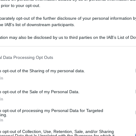
 prior to your opt-out.
rately opt-out of the further disclosure of your personal information by
he IAB’s list of downstream participants.
tion may also be disclosed by us to third parties on the IAB’s List of 
 that may further disclose it to other third parties.
 that this website/app uses one or more Google services and may gath
l Data Processing Opt Outs
including but not limited to your visit or usage behaviour. You may click 
 to Google and its third-party tags to use your data for below specifi
o opt-out of the Sharing of my personal data.
ogle consent section.
In
o opt-out of the Sale of my Personal Data.
In
to opt-out of processing my Personal Data for Targeted
ing.
In
o opt-out of Collection, Use, Retention, Sale, and/or Sharing
ersonal Data that Is Unrelated with the Purposes for which it