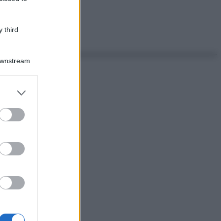
 third
Downstream
er and store
to grant or
ed purposes