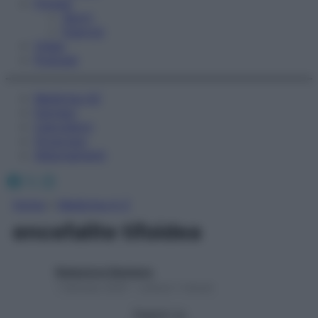
Fitness
Sport
Esercizi
Video
Podcast
Medicina AZ
Farmaci
Calcolatori
Oroscopo
Abbonamenti
Facebook
X
Instagram
Home
»
Medicina A-Z
encefalite tifoidea
Redazione Starbene
1 Gennaio 2025 – Lettura 1 minuto
Seguici su