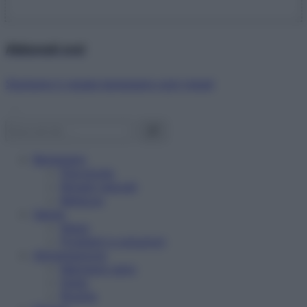
Abbonati ora!
Starbene ti regala benessere ogni mese!
Benessere
Psicologia
Rimedi naturali
Bellezza
Salute
News
Problemi e soluzioni
Alimentazione
Mangiare sano
Diete
Ricette