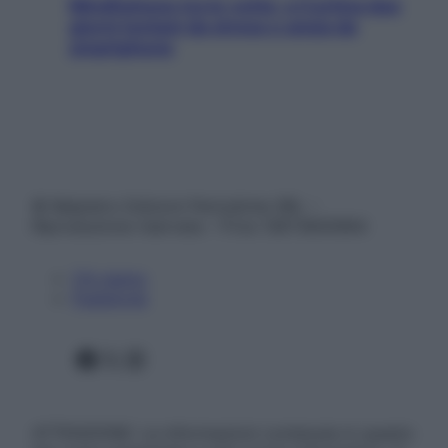
Mindfulness tra le vette: a Cortina due
giorni lontani da stress e ansia da
smartphone
© Belpietro Edizioni Periodiche SRL –
Riproduzione riservata – P.Iva 13673600964
Chi siamo
Pubblicità
Facebook
X
Instagram
ATTENZIONE: Le informazioni contenute in questo