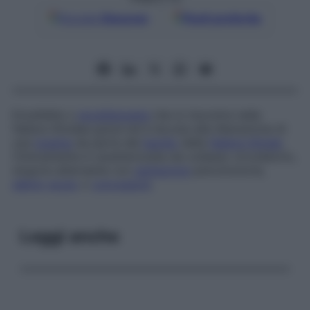
Google
Discover
Fonti preferite
Encefalite o
encefalopatia
che si riscontra nella
febbre tifoidea grave ed è dovuta alla liberazione di
una
tossina
da parte del
bacillo
della
febbre tifoide
.
Clinicamente è caratterizzata da collasso circolatorio,
stupore alternante con
agitazione
psicomotoria,
delirio
acuto
o
convulsioni
.
Leggi anche