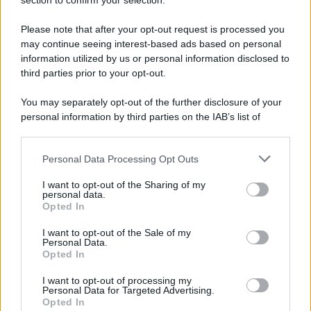
Note Legali
section to confirm your selection.
Preferenze Privacy
Please note that after your opt-out request is processed you
may continue seeing interest-based ads based on personal
information utilized by us or personal information disclosed to
third parties prior to your opt-out.
You may separately opt-out of the further disclosure of your
personal information by third parties on the IAB’s list of
downstream participants.
Personal Data Processing Opt Outs
This information may also be disclosed by us to third parties
on the IAB’s List of Downstream Participants that may further
I want to opt-out of the Sharing of my
disclose it to other third parties.
personal data.
Opted In
Please note that this website/app uses one or more Google
services and may gather and store information including but
I want to opt-out of the Sale of my
Personal Data.
not limited to your visit or usage behaviour. You may click to
Opted In
grant or deny consent to Google and its third-party tags to
use your data for below specified purposes in below Google
I want to opt-out of processing my
consent section.
Personal Data for Targeted Advertising.
Opted In