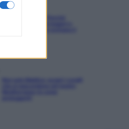
Fame dopo cena? Perché
succede e 6 snack leggeri e
appetitosi che non rovinano il
sonno
Non solo Maldive: scopri i coralli
che si nascondono nel nostro
Mediterraneo (e come
proteggerli)