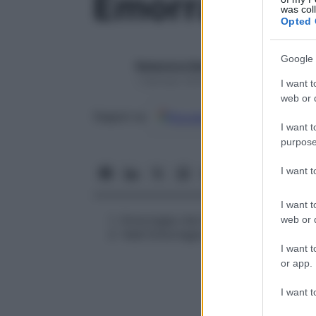
Emorragia pr
was col
Opted 
Google 
Redazione Starbene
1 Gennaio 2025 – Lettura 1 minuto
I want t
web or d
Google
Discover
Fon
Seguici su
I want t
purpose
I want 
I want t
Emorragia che fa immediatamente se
web or d
Vedi
Emorragia spontanea
I want t
or app.
I want t