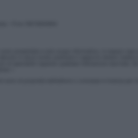
vata – P.Iva 13673600964
sono presentate a solo scopo informativo, in nessun caso p
devono in alcun modo sostituire il rapporto diretto medico-p
 di specialisti riguardo qualsiasi indicazione riportata. Se
aimer »
ticoli sono di proprietà dell’editore o concesse in licenza per 