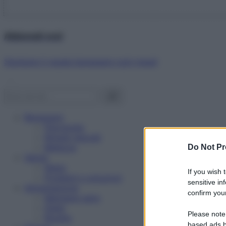
Abbonati ora!
Starbene ti regala benessere ogni mese!
Benessere
Psicologia
Rimedi naturali
Bellezza
Do Not Pr
Salute
News
If you wish 
Problemi e soluzioni
sensitive in
Alimentazione
confirm your
Mangiare sano
Diete
Please note
Ricette
based ads b