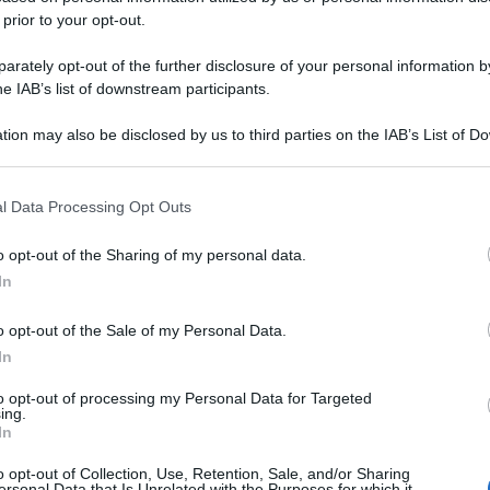
 prior to your opt-out.
rately opt-out of the further disclosure of your personal information by
he IAB’s list of downstream participants.
tion may also be disclosed by us to third parties on the IAB’s List of 
 that may further disclose it to other third parties.
 that this website/app uses one or more Google services and may gath
l Data Processing Opt Outs
including but not limited to your visit or usage behaviour. You may click 
 to Google and its third-party tags to use your data for below specifi
o opt-out of the Sharing of my personal data.
ogle consent section.
In
o opt-out of the Sale of my Personal Data.
In
to opt-out of processing my Personal Data for Targeted
ing.
In
o opt-out of Collection, Use, Retention, Sale, and/or Sharing
ersonal Data that Is Unrelated with the Purposes for which it