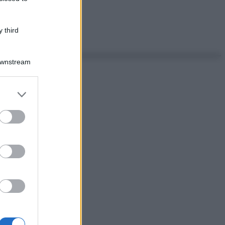
 third
Downstream
er and store
to grant or
ed purposes