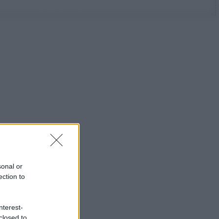
sonal or
ection to
nterest-
closed to