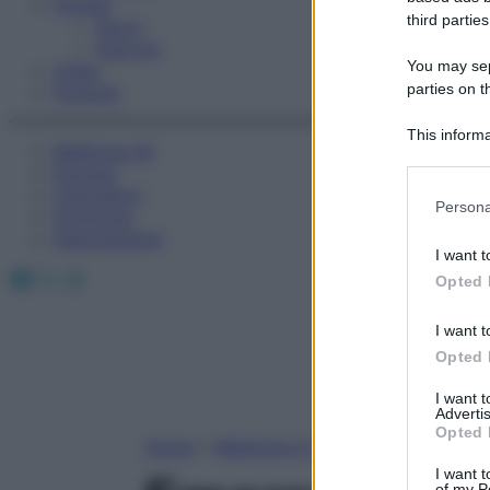
Fitness
third parties
Sport
Esercizi
You may sepa
Video
parties on t
Podcast
This informa
Medicina AZ
Participants
Farmaci
Calcolatori
Please note
Persona
Oroscopo
information 
Abbonamenti
deny consent
I want t
in below Go
Facebook
X
Instagram
Opted 
I want t
Opted 
I want 
Advertis
Opted 
Home
»
Medicina A-Z
I want t
of my P