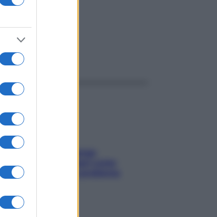
ggi anche
Capelli spezzati lungo
l’attaccatura? Scopri come
risolvere l’annoso problema