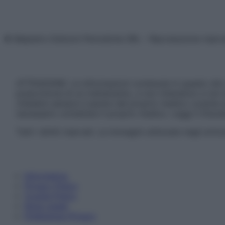
© Belpietro Edizioni Periodiche SRL – Riproduzione riser
ATTENZIONE: Le informazioni contenute in questo sito 
prescrizione di un trattamento, e non intendono e non 
chiedere sempre il parere del proprio medico curante e/o
necessario contattare il proprio medico. Leggi il Discl
Tutti i diritti riservati. Le immagini utilizzate negli ar
Informativa
Privacy Policy
Cookie Policy
Note Legali
Preferenze Privacy