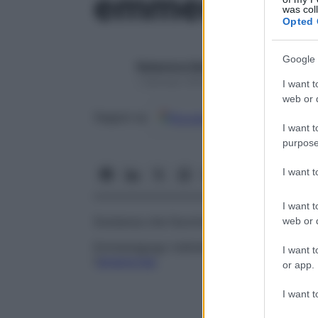
emmenagog
was col
Opted 
Google 
Redazione Starbene
1 Gennaio 2025 – Lettura 1 minuto
I want t
web or d
Google
Discover
Fon
Seguici su
I want t
purpose
I want 
I want t
Sostanza che favorisce la comparsa dell
web or d
Emmenagogo indiretto
Farmaco che favor
I want t
l’
amenorrea
.
or app.
I want t