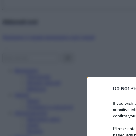
Abbonati ora!
Starbene ti regala benessere ogni mese!
Benessere
Psicologia
Rimedi naturali
Bellezza
Do Not Pr
Salute
News
If you wish 
Problemi e soluzioni
sensitive in
Alimentazione
confirm your
Mangiare sano
Diete
Please note
Ricette
based ads b