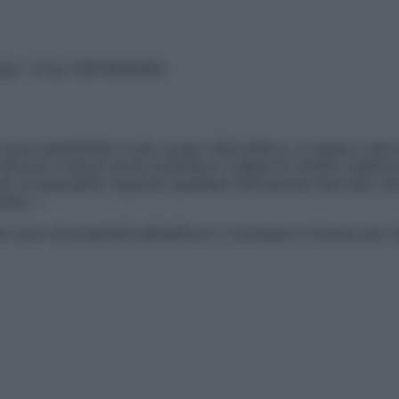
vata – P.Iva 13673600964
sono presentate a solo scopo informativo, in nessun caso p
devono in alcun modo sostituire il rapporto diretto medico-p
 di specialisti riguardo qualsiasi indicazione riportata. Se
aimer »
ticoli sono di proprietà dell’editore o concesse in licenza per 