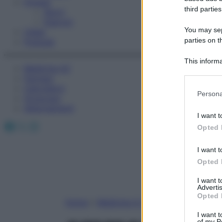
Fitness
third parties
Sport
Esercizi
You may sepa
Video
parties on t
Podcast
This informa
Medicina AZ
Participants
Farmaci
Calcolatori
Please note
Persona
Oroscopo
information 
Abbonamenti
deny consent
I want t
in below Go
Facebook
X
Instagram
Opted 
I want t
Opted 
I want 
Advertis
Opted 
Home
»
Medicina A-Z
I want t
of my P