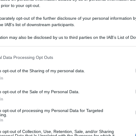
 prior to your opt-out.
rately opt-out of the further disclosure of your personal information by
he IAB’s list of downstream participants.
tion may also be disclosed by us to third parties on the IAB’s List of 
 that may further disclose it to other third parties.
 that this website/app uses one or more Google services and may gath
l Data Processing Opt Outs
including but not limited to your visit or usage behaviour. You may click 
 to Google and its third-party tags to use your data for below specifi
o opt-out of the Sharing of my personal data.
ogle consent section.
In
o opt-out of the Sale of my Personal Data.
In
to opt-out of processing my Personal Data for Targeted
ing.
In
o opt-out of Collection, Use, Retention, Sale, and/or Sharing
ersonal Data that Is Unrelated with the Purposes for which it