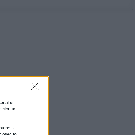
sonal or
ection to
nterest-
closed to