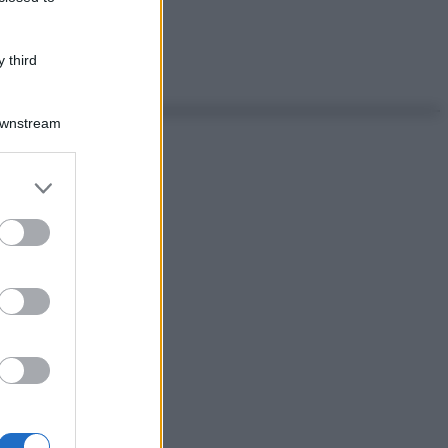
 third
Downstream
er and store
to grant or
ed purposes