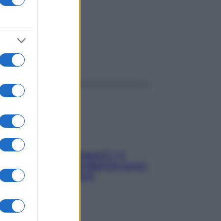
ggi anche
«Oggi che se magnamo?»: 4
ricette facili di Max Mariola senza
pesare gli ingredienti