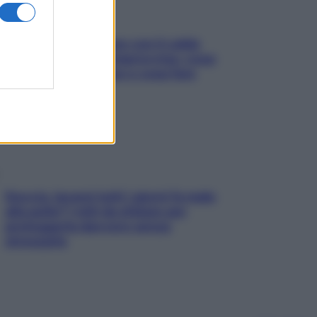
Perché la pressione con il caldo
scende e sale all’improvviso: cosa
succede alle donne e cosa fare
subito
Doccia, lavarsi tutti i giorni fa male
alla pelle? I miti da sfatare per
proteggerla davvero senza
stressarla