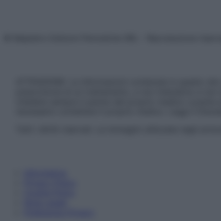
© Belpietro Edizioni Periodiche SRL – Riproduzione riser
ATTENZIONE: Le informazioni contenute in questo sito 
prescrizione di un trattamento, e non intendono e non 
chiedere sempre il parere del proprio medico curante e/o
necessario contattare il proprio medico. Leggi il Discl
Tutti i diritti riservati. Le immagini utilizzate negli ar
Informativa
Privacy Policy
Cookie Policy
Note Legali
Preferenze Privacy