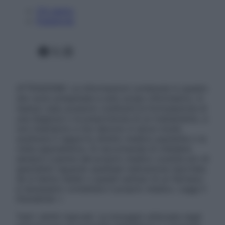
Chi siamo
Pubblicità
Facebook
X
Instagram
ATTENZIONE: Le informazioni contenute in questo
sito sono presentate a solo scopo informativo, in
nessun caso possono costituire la formulazione di
una diagnosi o la prescrizione di un trattamento, e
non intendono e non devono in alcun modo
sostituire il rapporto diretto medico-paziente o la
visita specialistica. Si raccomanda di chiedere
sempre il parere del proprio medico curante e/o di
specialisti riguardo qualsiasi indicazione riportata.
Se si hanno dubbi o quesiti sull’uso di un farmaco
è necessario contattare il proprio medico. Leggi il
Disclaimer »
Tutti i diritti riservati. Le immagini utilizzate negli