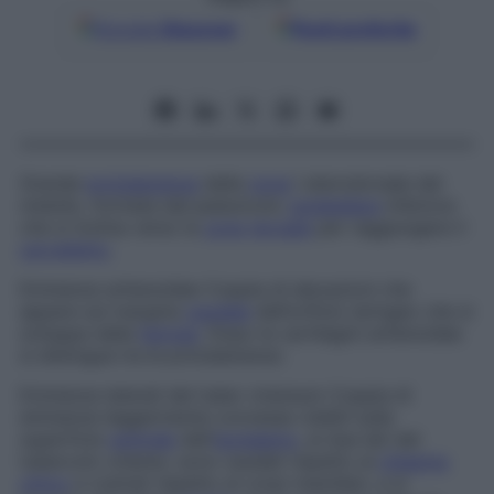
Google
Discover
Fonti preferite
Grande
protuberanza
della
zona
l aterodorsale del
midollo, formata dal peduncolo
cerebellare
inferiore
che si inclina verso la
zona
dorsale
per raggiungere il
cervelletto
.
Eminenze aritenoidee
Coppia di elevazioni che
appare sul margine
caudale
dell’orifizio laringeo che si
sviluppa dalla
faringe
. Dopo le cartilagini aritenoidee
si distingue tra le protuberanze.
Eminenze laterali del tuber cinereum
Coppia di
eminenze leggermente convesse visibili sulla
superficie
ventrale
dell’
ipotalamo
, ai due lati del
tubercolo cinereo; sono caudali rispetto al
chiasma
ottico
e rostrali rispetto ai corpi mamillari, e si