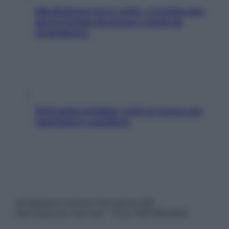
Mindfulness tra le vette: a Cortina due
giorni lontani da stress e ansia da
smartphone
SOS pelle irritabile: tutte le mosse per
riportarla in equilibrio
© Belpietro Edizioni Periodiche SRL –
Riproduzione riservata – P.Iva 13673600964