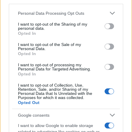
downstream participants.
Personal Data Processing Opt Outs
This information may also be disclosed by us to third parties
on the IAB’s List of Downstream Participants that may further
I want to opt-out of the Sharing of my
disclose it to other third parties.
personal data.
Opted In
Please note that this website/app uses one or more Google
services and may gather and store information including but
I want to opt-out of the Sale of my
Personal Data.
not limited to your visit or usage behaviour. You may click to
Opted In
grant or deny consent to Google and its third-party tags to
use your data for below specified purposes in below Google
I want to opt-out of processing my
consent section.
Personal Data for Targeted Advertising.
Opted In
I want to opt-out of Collection, Use,
Retention, Sale, and/or Sharing of my
Personal Data that Is Unrelated with the
Purposes for which it was collected.
Opted Out
Google consents
I want to allow Google to enable storage
related to advertising like cookies on web or