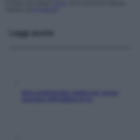
trovano allo stesso
livello
, ma in posizione laterale
rispetto all’
infundibolo
.
Leggi anche
Aria condizionata: usala così, senza
rischiare raffreddore & Co.