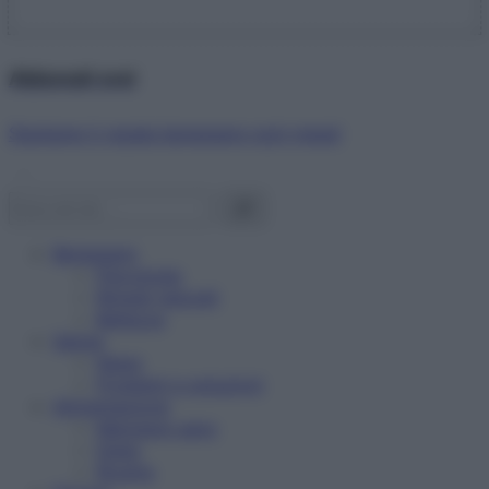
Abbonati ora!
Starbene ti regala benessere ogni mese!
Benessere
Psicologia
Rimedi naturali
Bellezza
Salute
News
Problemi e soluzioni
Alimentazione
Mangiare sano
Diete
Ricette