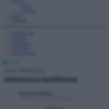
Fitness
Sport
Esercizi
Video
Podcast
Medicina AZ
Farmaci
Calcolatori
Oroscopo
Abbonamenti
Facebook
X
Instagram
Home
»
Medicina A-Z
eminenza restiforme
Redazione Starbene
1 Gennaio 2025 – Lettura 1 minuto
Seguici su