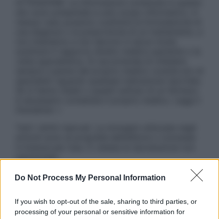
ATTENZIONE: Le informazioni contenute in questo
sito sono presentate a solo scopo informativo, in
nessun caso possono costituire la formulazione di
una diagnosi o la prescrizione di un trattamento, e
non intendono e non devono in alcun modo
sostituire il rapporto diretto medico-paziente o la
visita specialistica. Si raccomanda di chiedere
sempre il parere del proprio medico curante e/o di
specialisti riguardo qualsiasi indicazione riportata.
Se si hanno dubbi o quesiti sull’uso di un farmaco
è necessario contattare il proprio medico. Leggi il
Disclaimer »
Tutti i diritti riservati. Le immagini utilizzate negli
articoli sono di proprietà dell’editore o concesse
in licenza per l’uso. È vietata la riproduzione non
autorizzata.
Do Not Process My Personal Information
Informativa
If you wish to opt-out of the sale, sharing to third parties, or
Privacy Policy
processing of your personal or sensitive information for