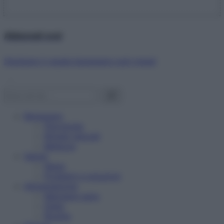
Abbonati ora!
Starbene ti regala benessere ogni mese!
Benessere
Psicologia
Rimedi naturali
Bellezza
Salute
News
Problemi e soluzioni
Alimentazione
Mangiare sano
Diete
Ricette