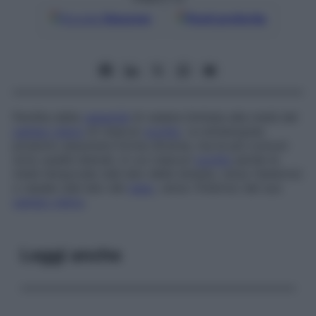
Google
Discover
Fonti preferite
Perdita della
capacità
di vedere limitata alla metà del
campo visivo
di ciascun
occhio
. Le emianopsie
possono assumere forme diverse, ma le più comuni
sono quelle laterali, in cui ciascun
occhio
perde la
metà temporale (dal lato della tempia, verso l’esterno)
o nasale (dal lato del
naso
, verso l’interno) del suo
campo visivo
.
Leggi anche