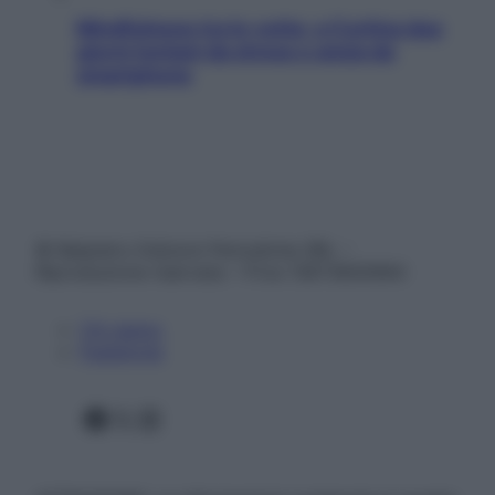
Mindfulness tra le vette: a Cortina due
giorni lontani da stress e ansia da
smartphone
© Belpietro Edizioni Periodiche SRL –
Riproduzione riservata – P.Iva 13673600964
Chi siamo
Pubblicità
Facebook
X
Instagram