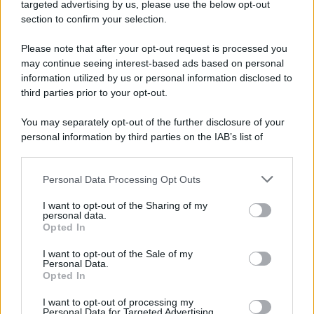
Cookie Policy
targeted advertising by us, please use the below opt-out
Note Legali
section to confirm your selection.
Preferenze Privacy
Please note that after your opt-out request is processed you
may continue seeing interest-based ads based on personal
information utilized by us or personal information disclosed to
third parties prior to your opt-out.
You may separately opt-out of the further disclosure of your
personal information by third parties on the IAB’s list of
downstream participants.
Personal Data Processing Opt Outs
This information may also be disclosed by us to third parties
on the IAB’s List of Downstream Participants that may further
I want to opt-out of the Sharing of my
disclose it to other third parties.
personal data.
Opted In
Please note that this website/app uses one or more Google
services and may gather and store information including but
I want to opt-out of the Sale of my
Personal Data.
not limited to your visit or usage behaviour. You may click to
Opted In
grant or deny consent to Google and its third-party tags to
use your data for below specified purposes in below Google
I want to opt-out of processing my
consent section.
Personal Data for Targeted Advertising.