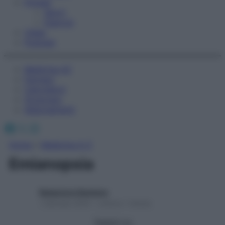
Fitness
Sport
Esercizi
Video
Podcast
Medicina AZ
Farmaci
Calcolatori
Oroscopo
Abbonamenti
Facebook
X
Instagram
Home
»
Medicina A-Z
Emianopsia
Redazione Starbene
1 Gennaio 2025 – Lettura 1 minuto
Seguici su