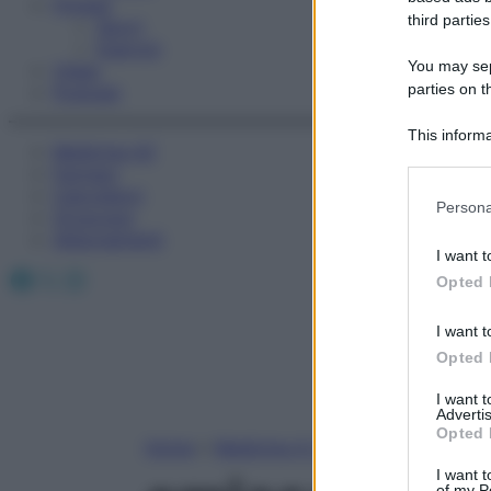
Fitness
third parties
Sport
Esercizi
You may sepa
Video
parties on t
Podcast
This informa
Medicina AZ
Participants
Farmaci
Calcolatori
Please note
Persona
Oroscopo
information 
Abbonamenti
deny consent
I want t
in below Go
Facebook
X
Instagram
Opted 
I want t
Opted 
I want 
Advertis
Opted 
Home
»
Medicina A-Z
I want t
of my P