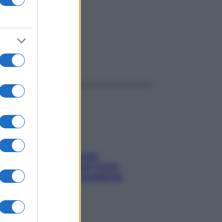
ggi anche
Capelli spezzati lungo
l’attaccatura? Scopri come
risolvere l’annoso problema