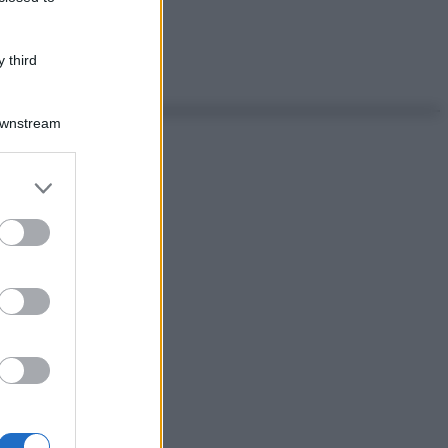
 third
Downstream
er and store
to grant or
ed purposes