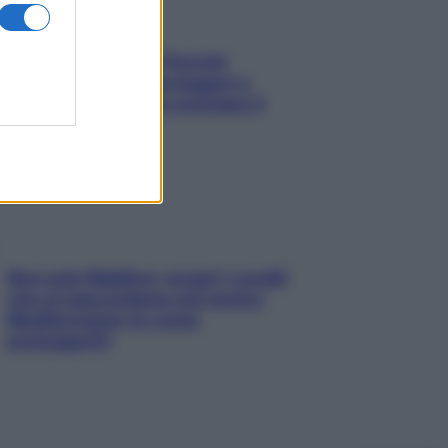
Fame dopo cena? Perché
succede e 6 snack leggeri e
appetitosi che non rovinano il
sonno
Non solo Maldive: scopri i coralli
che si nascondono nel nostro
Mediterraneo (e come
proteggerli)