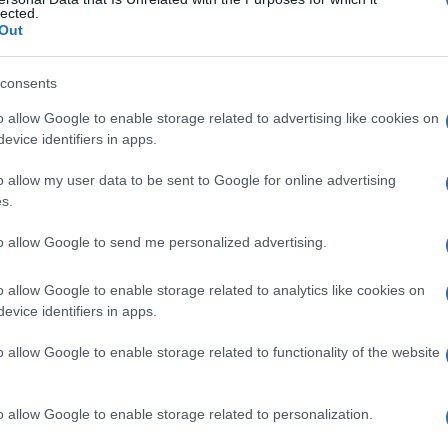
lected.
Out
consents
Le
o allow Google to enable storage related to advertising like cookies on
evice identifiers in apps.
ti preferite
o allow my user data to be sent to Google for online advertising
s.
to allow Google to send me personalized advertising.
o allow Google to enable storage related to analytics like cookies on
emelli congiunti
nei quali la circolazione è effettuata
evice identifiers in apps.
un solo
membro
.
o allow Google to enable storage related to functionality of the website
o allow Google to enable storage related to personalization.