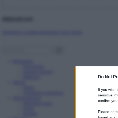
Abbonati ora!
Starbene ti regala benessere ogni mese!
Benessere
Psicologia
Rimedi naturali
Bellezza
Do Not Pr
Salute
News
If you wish 
Problemi e soluzioni
sensitive in
Alimentazione
confirm your
Mangiare sano
Diete
Please note
Ricette
based ads b