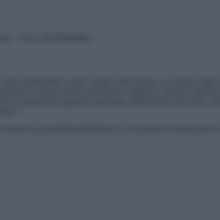
vata – P.Iva 13673600964
sono presentate a solo scopo informativo, in nessun caso p
devono in alcun modo sostituire il rapporto diretto medico-p
 di specialisti riguardo qualsiasi indicazione riportata. Se
aimer »
ticoli sono di proprietà dell’editore o concesse in licenza per 