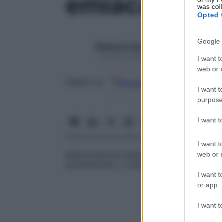
emiacardia
was col
Opted 
Google 
Redazione Starbene
1 Gennaio 2025 – Lettura 1 minuto
I want t
web or d
Google
Discover
Fon
Seguici su
I want t
purpose
I want 
I want t
Malformazione fetale caratterizzata da
g
web or d
parzialmente, o totalmente, dal
cuore
di 
I want t
or app.
I want t