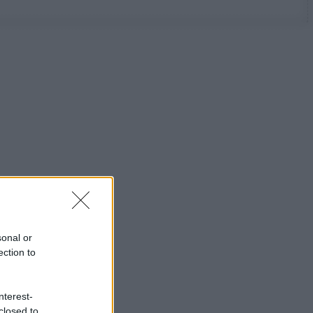
sonal or
ection to
nterest-
closed to