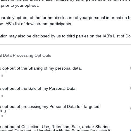
 prior to your opt-out.
rately opt-out of the further disclosure of your personal information by
he IAB’s list of downstream participants.
tion may also be disclosed by us to third parties on the IAB’s List of 
 that may further disclose it to other third parties.
 that this website/app uses one or more Google services and may gath
l Data Processing Opt Outs
including but not limited to your visit or usage behaviour. You may click 
 to Google and its third-party tags to use your data for below specifi
o opt-out of the Sharing of my personal data.
ogle consent section.
In
o opt-out of the Sale of my Personal Data.
In
to opt-out of processing my Personal Data for Targeted
ing.
In
o opt-out of Collection, Use, Retention, Sale, and/or Sharing
ersonal Data that Is Unrelated with the Purposes for which it