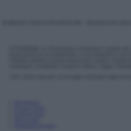
© Belpietro Edizioni Periodiche SRL – Riproduzione riser
ATTENZIONE: Le informazioni contenute in questo sito 
prescrizione di un trattamento, e non intendono e non 
chiedere sempre il parere del proprio medico curante e/o
necessario contattare il proprio medico. Leggi il Discl
Tutti i diritti riservati. Le immagini utilizzate negli ar
Informativa
Privacy Policy
Cookie Policy
Note Legali
Preferenze Privacy