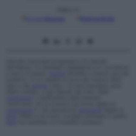
Seguici su
Google
Discover
Fonti preferite
Distrofia muscolare progressiva con esordio
nell’infanzia. Si manifesta inizialmente con contratture
a carico di gomiti,
tendine
d’Achille e muscoli cervicali
posteriori, e con perdita di forza dei muscoli del­l’o­
mero e del
perone
. Dopo i 20 anni insorgono gravi
difetti cardiaci, come disturbi del ritmo, della
conduzione
o insufficienza della funzione
ventricolare. Se ne conosce una forma legata al
cromosoma
X, una autosomica
dominante
legata al
gene
LMNA e una terza, correlata an­ch’essa a questo
gene
ma ereditata con modalità recessiva.