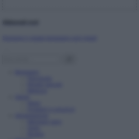
Abbonati ora!
Starbene ti regala benessere ogni mese!
Benessere
Psicologia
Rimedi naturali
Bellezza
Salute
News
Problemi e soluzioni
Alimentazione
Mangiare sano
Diete
Ricette