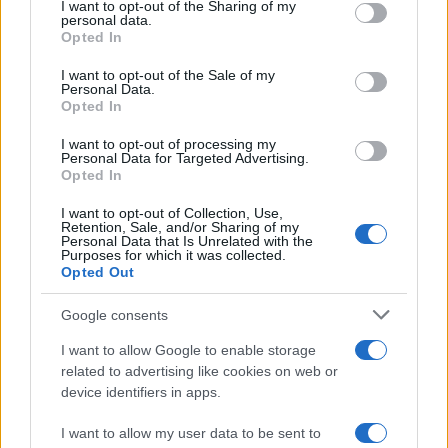
I want to opt-out of the Sharing of my
disclose it to other third parties.
personal data.
Opted In
Please note that this website/app uses one or more Google
services and may gather and store information including but
I want to opt-out of the Sale of my
Personal Data.
not limited to your visit or usage behaviour. You may click to
Opted In
grant or deny consent to Google and its third-party tags to
use your data for below specified purposes in below Google
I want to opt-out of processing my
consent section.
Personal Data for Targeted Advertising.
Opted In
I want to opt-out of Collection, Use,
Retention, Sale, and/or Sharing of my
Personal Data that Is Unrelated with the
Purposes for which it was collected.
Opted Out
Google consents
I want to allow Google to enable storage
related to advertising like cookies on web or
device identifiers in apps.
I want to allow my user data to be sent to