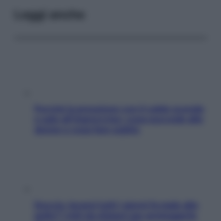
Leggi anche
Perché la pressione con il caldo scende
e sale all’improvviso: cosa succede alle
donne e cosa fare subito
Doccia, lavarsi tutti i giorni fa male alla
pelle? I miti da sfatare per proteggerla