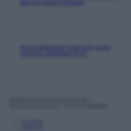
davvero senza stressarla
Aria condizionata: usala così, senza
rischiare raffreddore & Co.
© Belpietro Edizioni Periodiche SRL –
Riproduzione riservata – P.Iva 13673600964
Chi siamo
Pubblicità