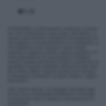
Facebook
X
Instagram
ATTENZIONE: Le informazioni contenute in questo
sito sono presentate a solo scopo informativo, in
nessun caso possono costituire la formulazione di
una diagnosi o la prescrizione di un trattamento, e
non intendono e non devono in alcun modo
sostituire il rapporto diretto medico-paziente o la
visita specialistica. Si raccomanda di chiedere
sempre il parere del proprio medico curante e/o di
specialisti riguardo qualsiasi indicazione riportata.
Se si hanno dubbi o quesiti sull’uso di un farmaco
è necessario contattare il proprio medico. Leggi il
Disclaimer »
Tutti i diritti riservati. Le immagini utilizzate negli
articoli sono di proprietà dell’editore o concesse
in licenza per l’uso. È vietata la riproduzione non
autorizzata.