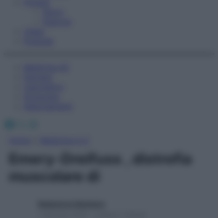
Fitness
Sport
Esercizi
Video
Podcast
Medicina AZ
Farmaci
Calcolatori
Oroscopo
Abbonamenti
Facebook
X
Instagram
Home
»
Medicina A-Z
Emery-Dreifuss , distrofia
muscolare di
Redazione Starbene
1 Gennaio 2025 – Lettura 1 minuto