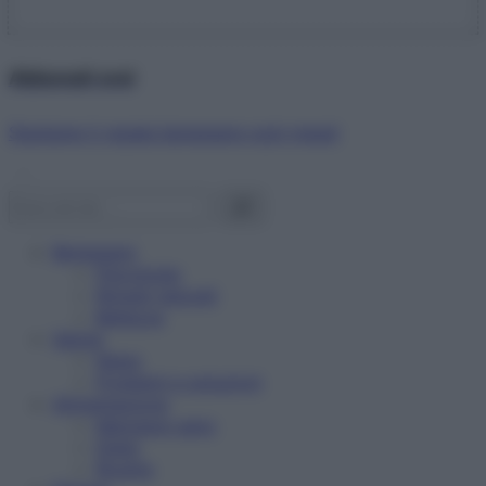
Abbonati ora!
Starbene ti regala benessere ogni mese!
Benessere
Psicologia
Rimedi naturali
Bellezza
Salute
News
Problemi e soluzioni
Alimentazione
Mangiare sano
Diete
Ricette