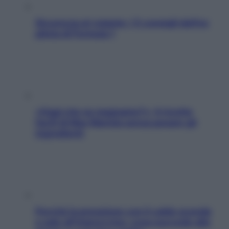
Sicurezza al volante: i 5 consigli dell’ex
pilota di Formula 1
«Oggi che se magnamo?»: 4 ricette
facili di Max Mariola senza pesare gli
ingredienti
Perché la pressione con il caldo scende
e sale all’improvviso: cosa succede alle