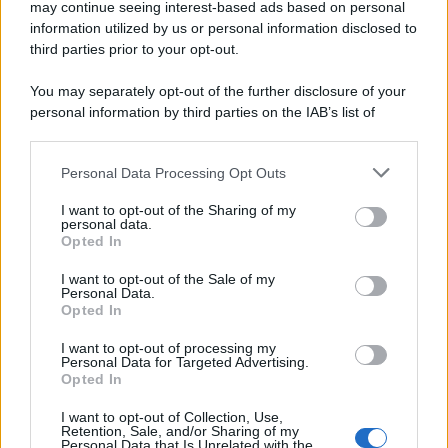
may continue seeing interest-based ads based on personal
information utilized by us or personal information disclosed to
third parties prior to your opt-out.
You may separately opt-out of the further disclosure of your
personal information by third parties on the IAB’s list of
downstream participants.
Personal Data Processing Opt Outs
This information may also be disclosed by us to third parties
on the IAB’s List of Downstream Participants that may further
I want to opt-out of the Sharing of my
disclose it to other third parties.
personal data.
Opted In
Please note that this website/app uses one or more Google
services and may gather and store information including but
I want to opt-out of the Sale of my
Personal Data.
not limited to your visit or usage behaviour. You may click to
Opted In
grant or deny consent to Google and its third-party tags to
use your data for below specified purposes in below Google
I want to opt-out of processing my
consent section.
Personal Data for Targeted Advertising.
Opted In
I want to opt-out of Collection, Use,
Retention, Sale, and/or Sharing of my
Personal Data that Is Unrelated with the