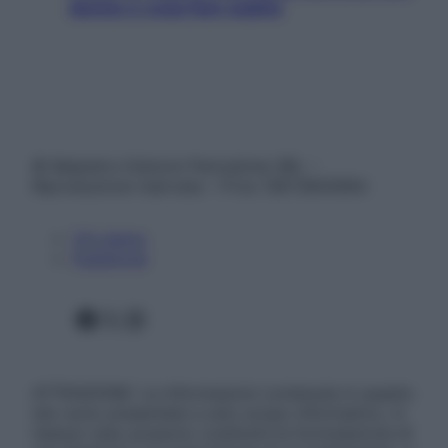
donne e cosa fare subito
© Belpietro Edizioni Periodiche SRL –
Riproduzione riservata – P.Iva 13673600964
Chi siamo
Pubblicità
Facebook
X
Instagram
ATTENZIONE: Le informazioni contenute in questo
sito sono presentate a solo scopo informativo, in
nessun caso possono costituire la formulazione di