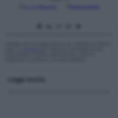
Google
Discover
Fonti preferite
Causare una sovrapposizione, per esempio di tessuti:
usato in
chirurgia
per indicare la sovrapposizione
intenzionale di tessuti adiacenti allo scopo di
migliorare il contorno o la forza elastica.
Leggi anche