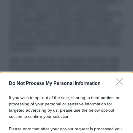
una diagnosi o la prescrizione di un trattamento, e
non intendono e non devono in alcun modo
sostituire il rapporto diretto medico-paziente o la
visita specialistica. Si raccomanda di chiedere
sempre il parere del proprio medico curante e/o di
specialisti riguardo qualsiasi indicazione riportata.
Se si hanno dubbi o quesiti sull’uso di un farmaco
è necessario contattare il proprio medico. Leggi il
Disclaimer »
Tutti i diritti riservati. Le immagini utilizzate negli
articoli sono di proprietà dell’editore o concesse
in licenza per l’uso. È vietata la riproduzione non
autorizzata.
Do Not Process My Personal Information
If you wish to opt-out of the sale, sharing to third parties, or
Informativa
processing of your personal or sensitive information for
Privacy Policy
targeted advertising by us, please use the below opt-out
Cookie Policy
section to confirm your selection.
Note Legali
Preferenze Privacy
Please note that after your opt-out request is processed you