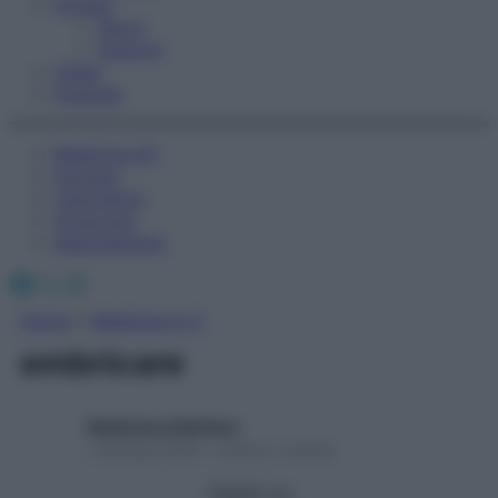
Fitness
Sport
Esercizi
Video
Podcast
Medicina AZ
Farmaci
Calcolatori
Oroscopo
Abbonamenti
Facebook
X
Instagram
Home
»
Medicina A-Z
embricare
Redazione Starbene
1 Gennaio 2025 – Lettura 1 minuto
Seguici su