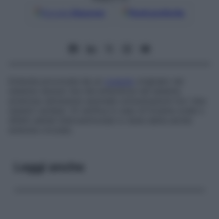
Google
Discover
Fonti preferite
Embolia provocata da un
coagulo
originato nel
sistema venoso ma che embolizza nel sistema
arterioso attraverso anomale comunicazioni tra i due
sistemi cardiaci. Si verifica in caso di forame ovale o
difetti settali interventricolari e viene detta anche
embolia crociata
.
Leggi anche