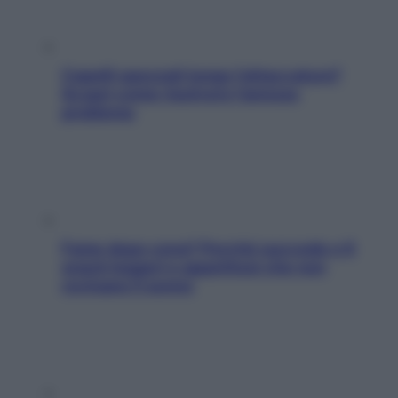
Capelli spezzati lungo l’attaccatura?
Scopri come risolvere l’annoso
problema
Fame dopo cena? Perché succede e 6
snack leggeri e appetitosi che non
rovinano il sonno