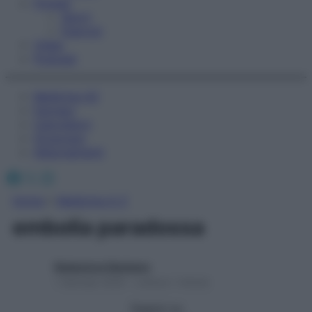
Fitness
Sport
Esercizi
Video
Podcast
Medicina AZ
Farmaci
Calcolatori
Oroscopo
Abbonamenti
Facebook
X
Instagram
Home
»
Medicina A-Z
embolia paradossa
Redazione Starbene
1 Gennaio 2025 – Lettura 1 minuto
Seguici su