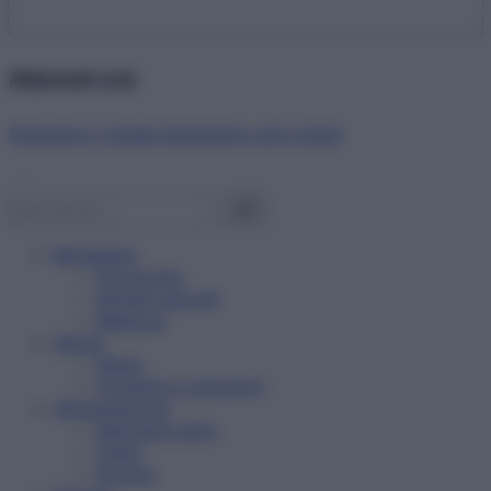
Abbonati ora!
Starbene ti regala benessere ogni mese!
Benessere
Psicologia
Rimedi naturali
Bellezza
Salute
News
Problemi e soluzioni
Alimentazione
Mangiare sano
Diete
Ricette