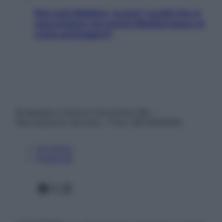
Non solo Maldive: scopri i coralli che si
nascondono nel nostro Mediterraneo (e
come proteggerli)
© Belpietro Edizioni Periodiche SRL –
Riproduzione riservata – P.Iva 13673600964
Chi siamo
Pubblicità
Facebook
X
Instagram