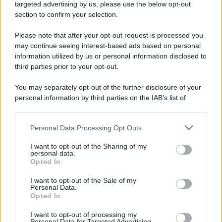
Cookie Policy
targeted advertising by us, please use the below opt-out
Note Legali
section to confirm your selection.
Preferenze Privacy
Please note that after your opt-out request is processed you
may continue seeing interest-based ads based on personal
information utilized by us or personal information disclosed to
third parties prior to your opt-out.
You may separately opt-out of the further disclosure of your
personal information by third parties on the IAB’s list of
downstream participants.
Personal Data Processing Opt Outs
This information may also be disclosed by us to third parties
on the IAB’s List of Downstream Participants that may further
I want to opt-out of the Sharing of my
disclose it to other third parties.
personal data.
Opted In
Please note that this website/app uses one or more Google
services and may gather and store information including but
I want to opt-out of the Sale of my
Personal Data.
not limited to your visit or usage behaviour. You may click to
Opted In
grant or deny consent to Google and its third-party tags to
use your data for below specified purposes in below Google
I want to opt-out of processing my
consent section.
Personal Data for Targeted Advertising.