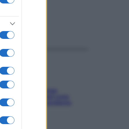
ggi anche
Capelli spezzati lungo
l’attaccatura? Scopri come
risolvere l’annoso problema