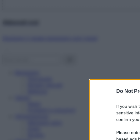
Abbonati ora!
Starbene ti regala benessere ogni mese!
Benessere
Psicologia
Rimedi naturali
Bellezza
Do Not Pr
Salute
News
If you wish 
Problemi e soluzioni
sensitive in
Alimentazione
confirm your
Mangiare sano
Diete
Please note
Ricette
based ads b