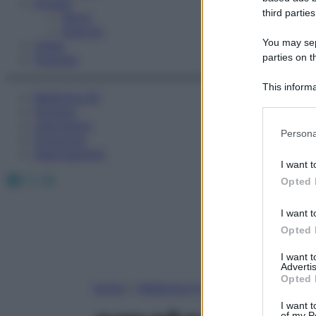
Fitness
third parties
Sport
Esercizi
You may sepa
Video
parties on t
Podcast
This informa
Medicina AZ
Participants
Farmaci
Calcolatori
Please note
Persona
Oroscopo
information 
Abbonamenti
deny consent
I want t
in below Go
Facebook
X
Instagram
Opted 
I want t
Opted 
I want 
Advertis
Opted 
Home
»
Medicina A-Z
I want t
of my P