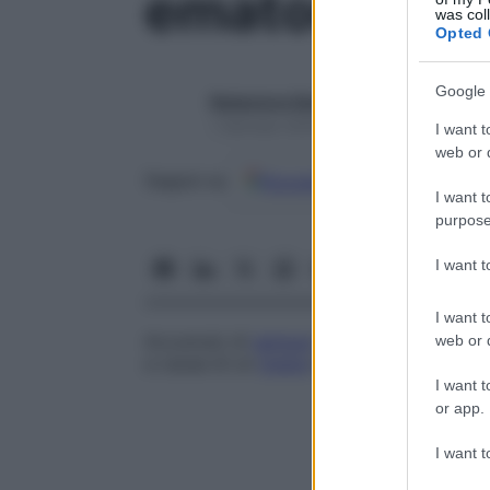
ematometri
was col
Opted 
Google 
Redazione Starbene
1 Gennaio 2025 – Lettura 1 minuto
I want t
web or d
Google
Discover
Fon
Seguici su
I want t
purpose
I want 
I want t
Accumulo di
sangue
nell’
utero
, di solito 
web or d
a causa di un
imene
imperforato, detto 
I want t
or app.
I want t