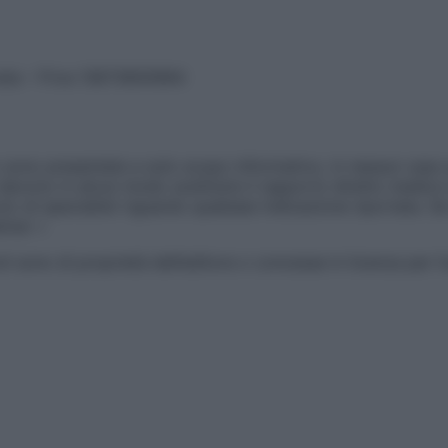
vata – P.Iva 13673600964
sono presentate a solo scopo informativo, in nessun caso p
devono in alcun modo sostituire il rapporto diretto medico-p
 di specialisti riguardo qualsiasi indicazione riportata. Se
aimer »
ticoli sono di proprietà dell’editore o concesse in licenza per 