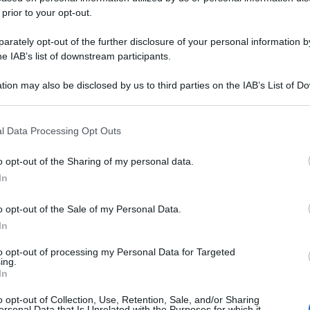
 prior to your opt-out.
rately opt-out of the further disclosure of your personal information by
he IAB’s list of downstream participants.
tion may also be disclosed by us to third parties on the IAB’s List of 
 that may further disclose it to other third parties.
 that this website/app uses one or more Google services and may gath
l Data Processing Opt Outs
including but not limited to your visit or usage behaviour. You may click 
 to Google and its third-party tags to use your data for below specifi
o opt-out of the Sharing of my personal data.
ogle consent section.
In
o opt-out of the Sale of my Personal Data.
In
to opt-out of processing my Personal Data for Targeted
ing.
In
o opt-out of Collection, Use, Retention, Sale, and/or Sharing
ersonal Data that Is Unrelated with the Purposes for which it