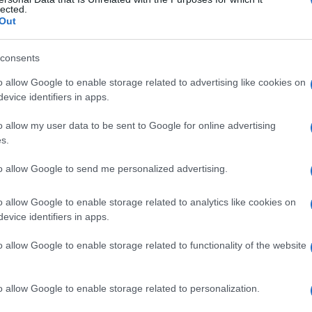
o
lected.
Out
consents
Le
o allow Google to enable storage related to advertising like cookies on
evice identifiers in apps.
ti preferite
o allow my user data to be sent to Google for online advertising
s.
to allow Google to send me personalized advertising.
o allow Google to enable storage related to analytics like cookies on
dovuto a un’
ostruzione
a
livello
della
cervice
uterina o
evice identifiers in apps.
anche
emometrio
.
o allow Google to enable storage related to functionality of the website
o allow Google to enable storage related to personalization.