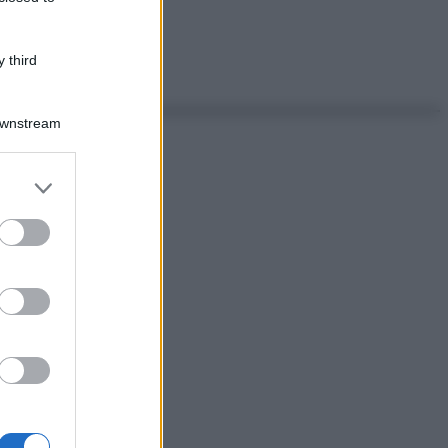
 third
Downstream
er and store
to grant or
ed purposes