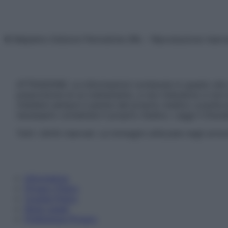
© Belpietro Edizioni Periodiche SRL – Riproduzione riser
ATTENZIONE: Le informazioni contenute in questo sito 
prescrizione di un trattamento, e non intendono e non 
chiedere sempre il parere del proprio medico curante e/o
necessario contattare il proprio medico. Leggi il Discl
Tutti i diritti riservati. Le immagini utilizzate negli ar
Informativa
Privacy Policy
Cookie Policy
Note Legali
Preferenze Privacy