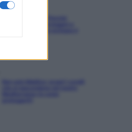
Fame dopo cena? Perché
succede e 6 snack leggeri e
appetitosi che non rovinano il
sonno
Non solo Maldive: scopri i coralli
che si nascondono nel nostro
Mediterraneo (e come
proteggerli)