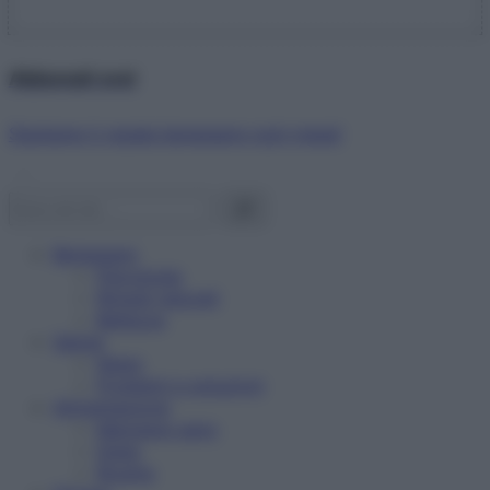
Abbonati ora!
Starbene ti regala benessere ogni mese!
Benessere
Psicologia
Rimedi naturali
Bellezza
Salute
News
Problemi e soluzioni
Alimentazione
Mangiare sano
Diete
Ricette