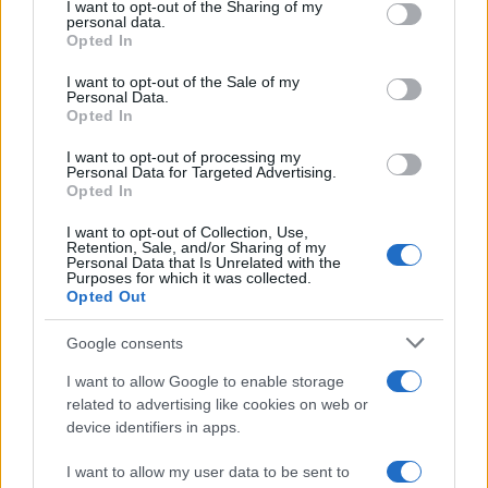
I want to opt-out of the Sharing of my
disclose it to other third parties.
personal data.
Opted In
Please note that this website/app uses one or more Google
services and may gather and store information including but
I want to opt-out of the Sale of my
Personal Data.
not limited to your visit or usage behaviour. You may click to
Opted In
grant or deny consent to Google and its third-party tags to
use your data for below specified purposes in below Google
I want to opt-out of processing my
consent section.
Personal Data for Targeted Advertising.
Opted In
I want to opt-out of Collection, Use,
Retention, Sale, and/or Sharing of my
Personal Data that Is Unrelated with the
Purposes for which it was collected.
Opted Out
Google consents
I want to allow Google to enable storage
related to advertising like cookies on web or
device identifiers in apps.
I want to allow my user data to be sent to