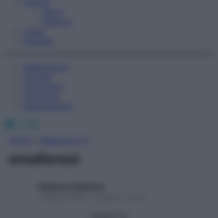
Fitness
Sport
Esercizi
Video
Podcast
Medicina AZ
Farmaci
Calcolatori
Oroscopo
Abbonamenti
Facebook
X
Instagram
Home
»
Medicina A-Z
emaferesi
Redazione Starbene
1 Gennaio 2025 – Lettura 1 minuto
Seguici su