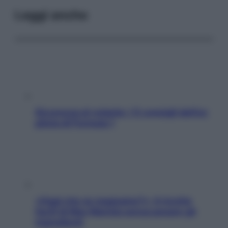
Leggi anche
Sicurezza al volante: i 5 consigli dell’ex
pilota di Formula 1
«Oggi che se magnamo?»: 4 ricette
facili di Max Mariola senza pesare gli
ingredienti