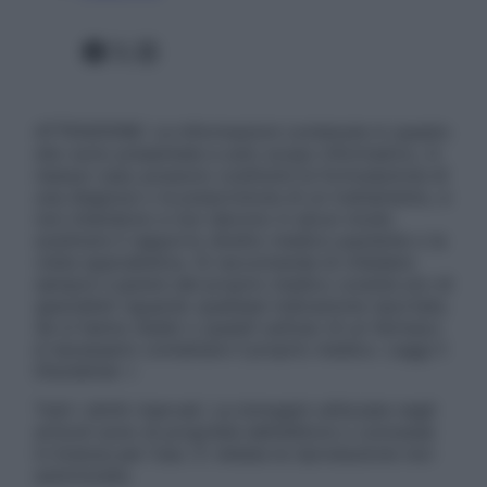
Facebook
X
Instagram
ATTENZIONE: Le informazioni contenute in questo
sito sono presentate a solo scopo informativo, in
nessun caso possono costituire la formulazione di
una diagnosi o la prescrizione di un trattamento, e
non intendono e non devono in alcun modo
sostituire il rapporto diretto medico-paziente o la
visita specialistica. Si raccomanda di chiedere
sempre il parere del proprio medico curante e/o di
specialisti riguardo qualsiasi indicazione riportata.
Se si hanno dubbi o quesiti sull’uso di un farmaco
è necessario contattare il proprio medico. Leggi il
Disclaimer »
Tutti i diritti riservati. Le immagini utilizzate negli
articoli sono di proprietà dell’editore o concesse
in licenza per l’uso. È vietata la riproduzione non
autorizzata.