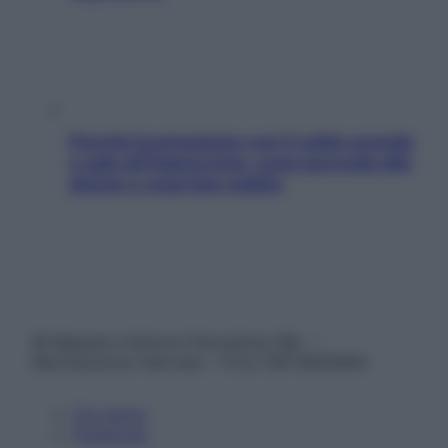
Perché la pressione con il caldo scende
e sale all’improvviso: cosa succede alle
donne e cosa fare subito
© Belpietro Edizioni Periodiche SRL –
Riproduzione riservata – P.Iva 13673600964
Chi siamo
Pubblicità