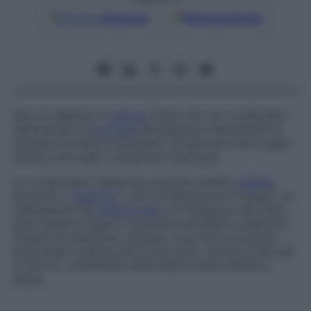
Google
Discover
Fonti preferite
Atto di separare il
sangue
fresco nei vari costituenti,
trattenendo la
porzione
desiderata e restituendo le
restanti porzioni al donatore. Gli eritrociti sono quasi
sempre una delle componenti restituite.
Le componenti trattenute possono essere
plasma
,
leucociti o
piastrine
o una combinazione di questi. La
restituzione dei
globuli rossi
e il rimpiazzo dei flussi
persi mette al riparo il donatore da effetti collaterali
causati da donazioni ripetute, così che il processo
può essere ripetuto più di una volta, anche a intervalli
di 48 ore. L’emaferesi viene detta anche
aferesi
o
feresi
.