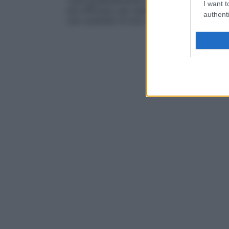
varia gradualmente la composizione, stu
I want t
più efficace, per esempio con sali più po
authenti
uno scambio di ioni. Questo metodo viene u