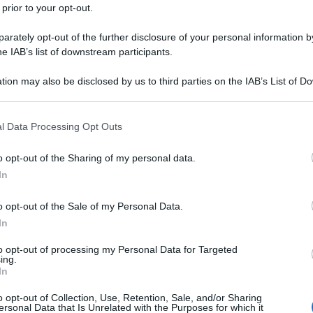
 prior to your opt-out.
rately opt-out of the further disclosure of your personal information by
he IAB’s list of downstream participants.
tion may also be disclosed by us to third parties on the IAB’s List of 
 that may further disclose it to other third parties.
 that this website/app uses one or more Google services and may gath
l Data Processing Opt Outs
including but not limited to your visit or usage behaviour. You may click 
 to Google and its third-party tags to use your data for below specifi
o opt-out of the Sharing of my personal data.
ogle consent section.
In
o opt-out of the Sale of my Personal Data.
In
to opt-out of processing my Personal Data for Targeted
ing.
In
o opt-out of Collection, Use, Retention, Sale, and/or Sharing
ersonal Data that Is Unrelated with the Purposes for which it