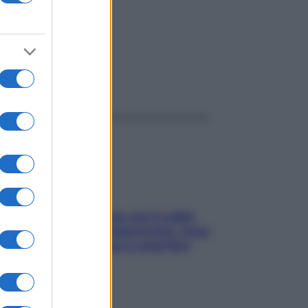
ggi anche
Perché la pressione con il caldo
scende e sale all’improvviso: cosa
succede alle donne e cosa fare
subito