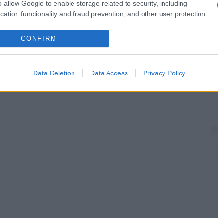
diata in modo da diventare un
agente
eluente sempre
o allow Google to enable storage related to security, including
tenti, se le sostanze vengono assorbite attraverso
cation functionality and fraud prevention, and other user protection.
tilizzato per la purificazione delle proteine.
CONFIRM
Data Deletion
Data Access
Privacy Policy