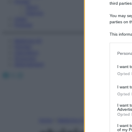
Fitness
third parties
Sport
Esercizi
You may sepa
Video
parties on t
Podcast
This informa
Medicina AZ
Participants
Farmaci
Please note
Calcolatori
Persona
information 
Oroscopo
deny consent
Abbonamenti
I want t
in below Go
Facebook
X
Instagram
Opted 
I want t
Opted 
I want 
Advertis
Opted 
Home
»
Medicina A-Z
I want t
of my P