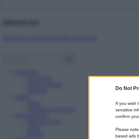
Abbonati ora!
Starbene ti regala benessere ogni mese!
Benessere
Psicologia
Rimedi naturali
Do Not Pr
Bellezza
Salute
News
If you wish 
Problemi e soluzioni
sensitive in
Alimentazione
confirm your
Mangiare sano
Diete
Please note
Ricette
based ads b