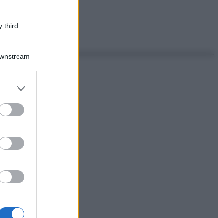
 third
Downstream
er and store
to grant or
ed purposes