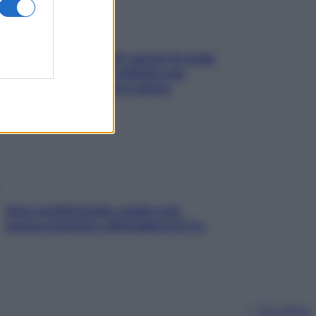
Doccia, lavarsi tutti i giorni fa male
alla pelle? I miti da sfatare per
proteggerla davvero senza
stressarla
Aria condizionata: usala così,
senza rischiare raffreddore & Co.
Chi siamo