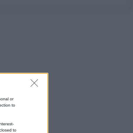
sonal or
ection to
nterest-
closed to