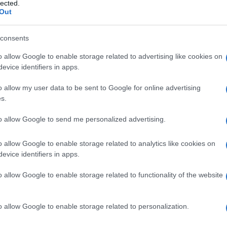
lected.
Out
consents
o allow Google to enable storage related to advertising like cookies on
Le
evice identifiers in apps.
ti preferite
o allow my user data to be sent to Google for online advertising
s.
to allow Google to send me personalized advertising.
o allow Google to enable storage related to analytics like cookies on
evice identifiers in apps.
e da un
complesso
fisico o biologico, per esempio
a una
cellula
o asportazione di
materia
assorbita da
o allow Google to enable storage related to functionality of the website
tro per lavaggio o
sospensione
in mezzi di diversa
o allow Google to enable storage related to personalization.
anze assorbite da parte di una
soluzione
di cui si