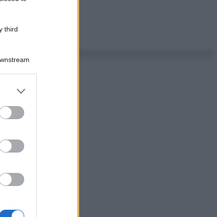
 third
Downstream
er and store
to grant or
ed purposes