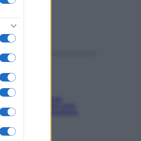
 di
ggi anche
Capelli spezzati lungo
l’attaccatura? Scopri come
risolvere l’annoso problema