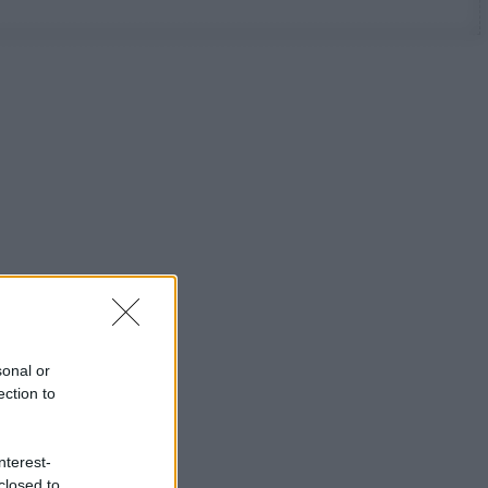
sonal or
ection to
nterest-
closed to