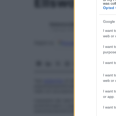
Ellsworth-Ho
was col
Opted 
Google 
Redazione Starbene
1 Gennaio 2025 – Lettura 1 minuto
I want t
web or d
Google
Discover
Fon
Seguici su
I want t
purpose
I want 
I want t
Test
endocrino
di stimolazione utile per d
web or d
pseudoipoparatiroidismo. Dopo aver som
nelle ore successive.
I want t
or app.
L’aumento dei valori di cAMP indica
ipopa
postchirurgico o pseudoipoparatiroidismo; 
I want t
pseudoipoparatiroidismo.