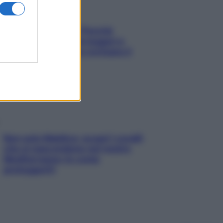
Fame dopo cena? Perché
succede e 6 snack leggeri e
appetitosi che non rovinano il
sonno
Non solo Maldive: scopri i coralli
che si nascondono nel nostro
Mediterraneo (e come
proteggerli)