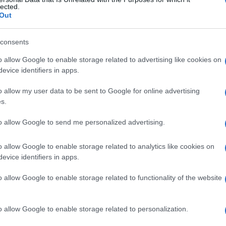
ward , test al PTH
lected.
Out
consents
Le
o allow Google to enable storage related to advertising like cookies on
evice identifiers in apps.
ti preferite
o allow my user data to be sent to Google for online advertising
s.
to allow Google to send me personalized advertising.
o allow Google to enable storage related to analytics like cookies on
ifferenziare tra
ipoparatiroidismo
idiopatico
e
evice identifiers in apps.
ministrato
PTH
, si dosa l’
escrezione
urinaria di cAMP
o allow Google to enable storage related to functionality of the website
ratiroidismo
idiopatico
,
ipoparatiroidismo
valori invariati sono indicativi di
o allow Google to enable storage related to personalization.