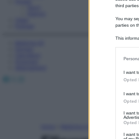
Fitness
third parties
Sport
Esercizi
You may sepa
Video
parties on t
Podcast
This informa
Medicina AZ
Participants
Farmaci
Calcolatori
Please note
Persona
Oroscopo
information 
Abbonamenti
deny consent
I want t
in below Go
Facebook
X
Instagram
Opted 
I want t
Opted 
I want 
Advertis
Opted 
Home
»
Medicina A-Z
I want t
of my P