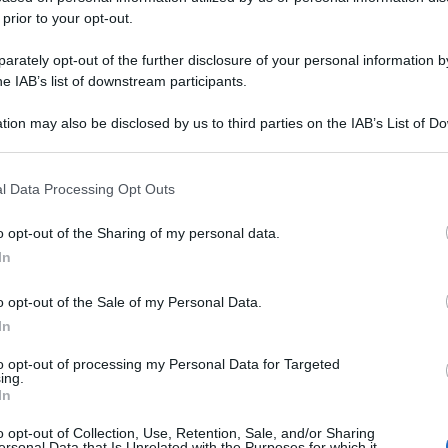
 prior to your opt-out.
rately opt-out of the further disclosure of your personal information by
he IAB’s list of downstream participants.
tion may also be disclosed by us to third parties on the IAB’s List of 
 that may further disclose it to other third parties.
 that this website/app uses one or more Google services and may gath
l Data Processing Opt Outs
including but not limited to your visit or usage behaviour. You may click 
 to Google and its third-party tags to use your data for below specifi
o opt-out of the Sharing of my personal data.
ogle consent section.
In
o opt-out of the Sale of my Personal Data.
In
to opt-out of processing my Personal Data for Targeted
ing.
In
o opt-out of Collection, Use, Retention, Sale, and/or Sharing
ersonal Data that Is Unrelated with the Purposes for which it