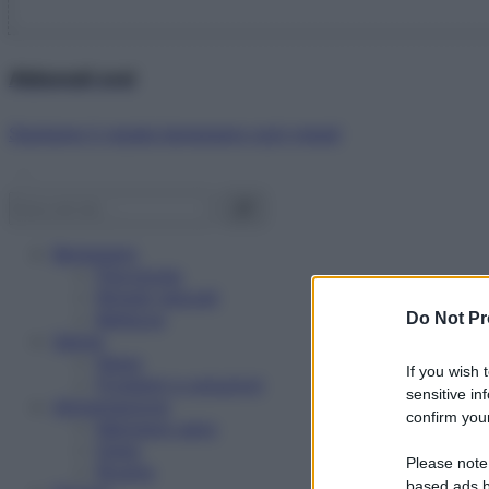
Abbonati ora!
Starbene ti regala benessere ogni mese!
Benessere
Psicologia
Rimedi naturali
Bellezza
Do Not Pr
Salute
News
If you wish 
Problemi e soluzioni
sensitive in
Alimentazione
confirm your
Mangiare sano
Diete
Please note
Ricette
based ads b