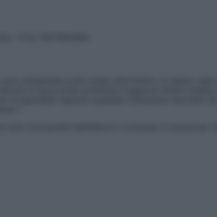
vata – P.Iva 13673600964
sono presentate a solo scopo informativo, in nessun caso p
devono in alcun modo sostituire il rapporto diretto medico-p
 di specialisti riguardo qualsiasi indicazione riportata. Se
aimer »
ticoli sono di proprietà dell’editore o concesse in licenza per 