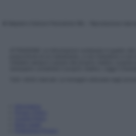
© Belpietro Edizioni Periodiche SRL – Riproduzione riser
ATTENZIONE: Le informazioni contenute in questo sito 
prescrizione di un trattamento, e non intendono e non 
chiedere sempre il parere del proprio medico curante e/o
necessario contattare il proprio medico. Leggi il Discl
Tutti i diritti riservati. Le immagini utilizzate negli ar
Informativa
Privacy Policy
Cookie Policy
Note Legali
Preferenze Privacy