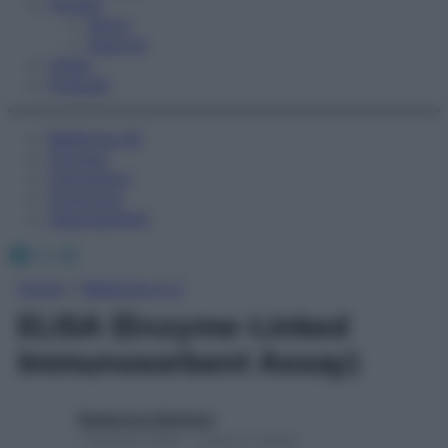
Fitness
Sport
Esercizi
Video
Podcast
Medicina AZ
Farmaci
Calcolatori
Oroscopo
Abbonamenti
Facebook
X
Instagram
Home
»
Medicina A-Z
ELISA (Enzyme-Linked
Immunosorbent Assay)
Redazione Starbene
1 Gennaio 2025 – Lettura 2 minuti