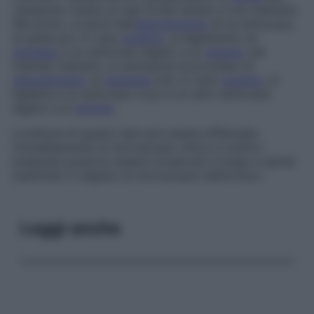
campione. Esiste un test ELISA diretto e uno indiretto.
Nel primo, si parte dall’
adsorbimento
di un anticorpo,
al quale poi, in caso
positivo
, si legheranno un
antigene
e un anticorpo legato a un
enzima
; nel
metodo indiretto, si sottopone al processo di
adsorbimento
un
antigene
che, in caso
positivo
, si
legherà a un anticorpo e poi a un altro anticorpo
legato a un
enzima
.
La lettura di questo test può essere effettuata
immeditamente al microscopio ottico e inoltre i
preparati possono essere conservati a lungo e quindi
esaminati in seguito al microscopio elettronico.
Leggi anche