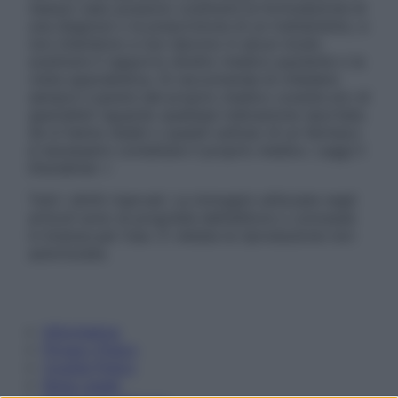
nessun caso possono costituire la formulazione di
una diagnosi o la prescrizione di un trattamento, e
non intendono e non devono in alcun modo
sostituire il rapporto diretto medico-paziente o la
visita specialistica. Si raccomanda di chiedere
sempre il parere del proprio medico curante e/o di
specialisti riguardo qualsiasi indicazione riportata.
Se si hanno dubbi o quesiti sull’uso di un farmaco
è necessario contattare il proprio medico. Leggi il
Disclaimer »
Tutti i diritti riservati. Le immagini utilizzate negli
articoli sono di proprietà dell’editore o concesse
in licenza per l’uso. È vietata la riproduzione non
autorizzata.
Informativa
Privacy Policy
Cookie Policy
Note Legali