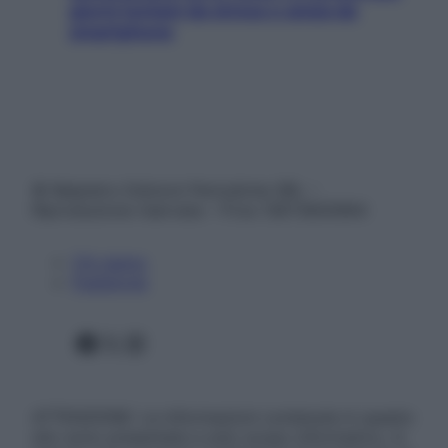
giorni lontani da stress e ansia da
smartphone
© Belpietro Edizioni Periodiche SRL –
Riproduzione riservata – P.Iva 13673600964
Chi siamo
Pubblicità
Facebook
X
Instagram
ATTENZIONE: Le informazioni contenute in questo
sito sono presentate a solo scopo informativo, in