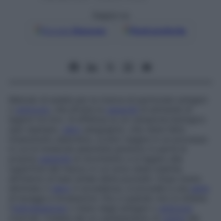
Seguici su
Google
Discover
Fonti preferite
Metodo di analisi per la ricerca di particolari antigeni
o
anticorpi
, che sfrutta la
capacità
di entrambi di
legarsi tra loro. Si effettua su un campione biologico
(per esempio,
siero
sanguigno), che viene fatto
innanzitutto adsorbire, ovvero reagire in un processo
in cui le molecole adsorbite perdono in parte la
propria
capacità
di movimento e si legano alla
superficie del mezzo in cui sono state inserite,
all’interno di basi solide dette pozzetti. Dopo avere
eliminato il
siero
in eccedenza, si procede a una
serie
di lavaggi e incubazioni, fino a quando non si ottiene
l’
individuazione
o meno degli antigeni o
anticorpi
ricercati, rivelata dal un cambiamento di
colore
del