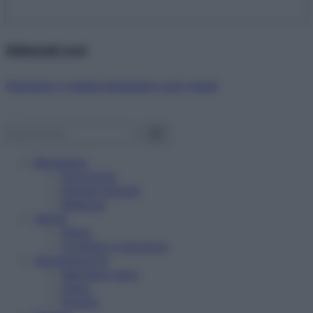
Abbonati ora!
Starbene ti regala benessere ogni mese!
Benessere
Psicologia
Rimedi naturali
Bellezza
Salute
News
Problemi e soluzioni
Alimentazione
Mangiare sano
Diete
Ricette