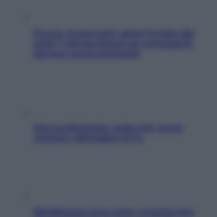
Doccia, lavarsi tutti i giorni fa male alla
pelle? I miti da sfatare per proteggerla
davvero senza stressarla
Aria condizionata: usala così, senza
rischiare raffreddore & Co.
Mindfulness tra le vette: a Cortina due