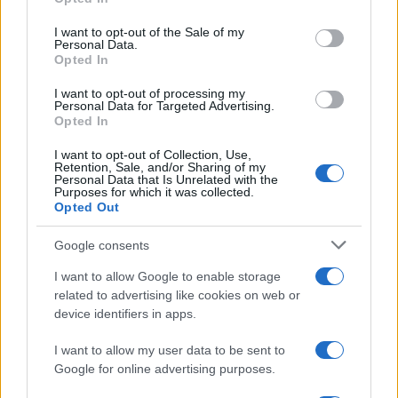
Please note that this website/app uses one or more Google
services and may gather and store information including but
I want to opt-out of the Sale of my
Personal Data.
not limited to your visit or usage behaviour. You may click to
Opted In
grant or deny consent to Google and its third-party tags to
use your data for below specified purposes in below Google
I want to opt-out of processing my
consent section.
Personal Data for Targeted Advertising.
Opted In
I want to opt-out of Collection, Use,
Retention, Sale, and/or Sharing of my
Personal Data that Is Unrelated with the
Purposes for which it was collected.
Opted Out
Google consents
I want to allow Google to enable storage
related to advertising like cookies on web or
device identifiers in apps.
I want to allow my user data to be sent to
Google for online advertising purposes.