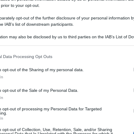
 prior to your opt-out.
rately opt-out of the further disclosure of your personal information by
he IAB’s list of downstream participants.
tion may also be disclosed by us to third parties on the IAB’s List of 
 that may further disclose it to other third parties.
 that this website/app uses one or more Google services and may gath
l Data Processing Opt Outs
including but not limited to your visit or usage behaviour. You may click 
 to Google and its third-party tags to use your data for below specifi
o opt-out of the Sharing of my personal data.
ogle consent section.
In
o opt-out of the Sale of my Personal Data.
In
to opt-out of processing my Personal Data for Targeted
ing.
In
o opt-out of Collection, Use, Retention, Sale, and/or Sharing
ersonal Data that Is Unrelated with the Purposes for which it