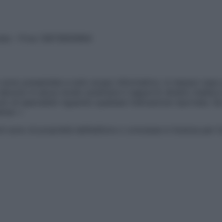
vata – P.Iva 13673600964
sono presentate a solo scopo informativo, in nessun caso p
devono in alcun modo sostituire il rapporto diretto medico-p
 di specialisti riguardo qualsiasi indicazione riportata. Se
aimer »
ticoli sono di proprietà dell’editore o concesse in licenza per 