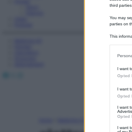
Fitness
third parties
Sport
Esercizi
You may sepa
Video
parties on t
Podcast
This informa
Medicina AZ
Participants
Farmaci
Calcolatori
Please note
Persona
Oroscopo
information 
Abbonamenti
deny consent
I want t
in below Go
Facebook
X
Instagram
Opted 
I want t
Opted 
I want 
Advertis
Opted 
Home
»
Medicina A-Z
I want t
of my P