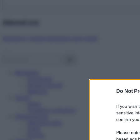
Abbonati ora!
Starbene ti regala benessere ogni mese!
Benessere
Psicologia
Rimedi naturali
Bellezza
Do Not Pr
Salute
News
If you wish 
Problemi e soluzioni
sensitive in
Alimentazione
confirm your
Mangiare sano
Diete
Please note
Ricette
based ads b