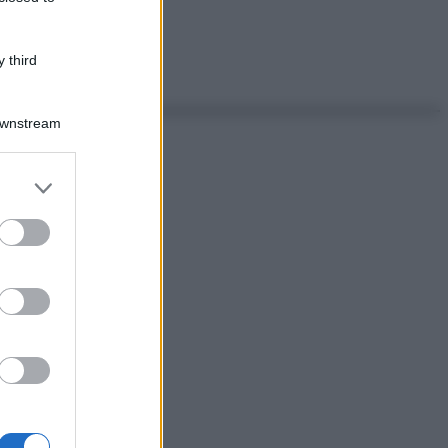
 third
Downstream
er and store
to grant or
ed purposes