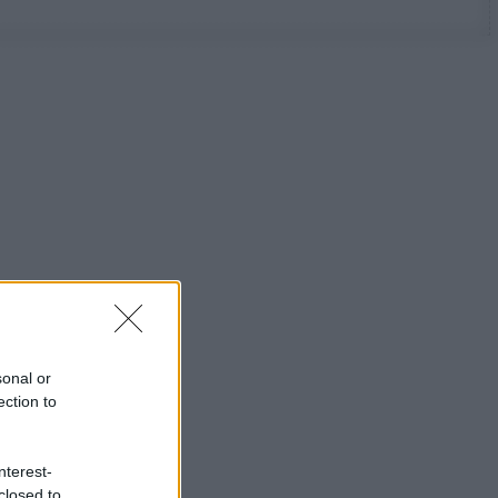
sonal or
ection to
nterest-
closed to