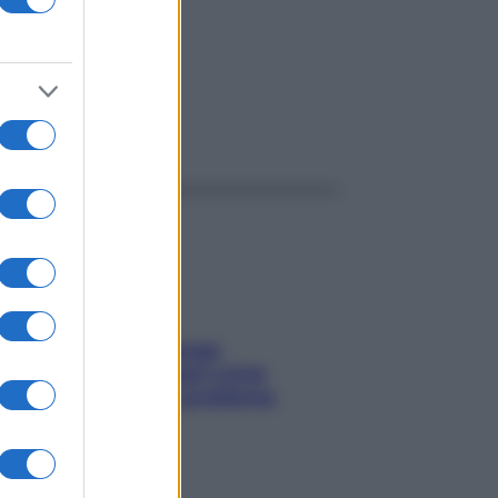
ggi anche
Capelli spezzati lungo
l’attaccatura? Scopri come
risolvere l’annoso problema