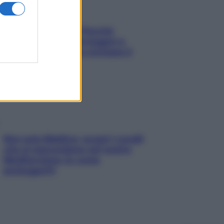
Fame dopo cena? Perché
succede e 6 snack leggeri e
appetitosi che non rovinano il
sonno
Non solo Maldive: scopri i coralli
che si nascondono nel nostro
Mediterraneo (e come
proteggerli)