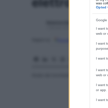
elettrochimo
was col
Opted 
Google 
Redazione Starbene
1 Gennaio 2025 – Lettura 1 minuto
I want t
web or d
Google
Discover
Fon
Seguici su
I want t
purpose
I want 
I want t
Studio dei movimenti delle parti terminal
web or d
I want t
or app.
I want t