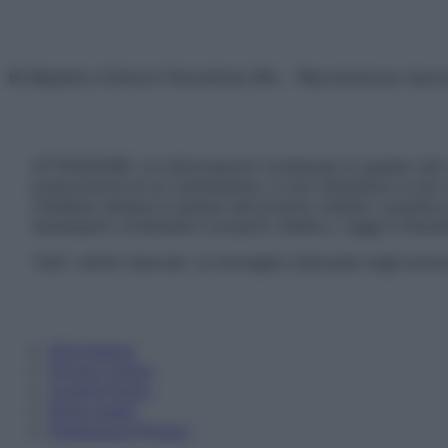
© Belpietro Edizioni Periodiche SRL – Riproduzione riser
ATTENZIONE: Le informazioni contenute in questo sito 
prescrizione di un trattamento, e non intendono e non 
chiedere sempre il parere del proprio medico curante e/o
necessario contattare il proprio medico. Leggi il Discl
Tutti i diritti riservati. Le immagini utilizzate negli ar
Informativa
Privacy Policy
Cookie Policy
Note Legali
Preferenze Privacy