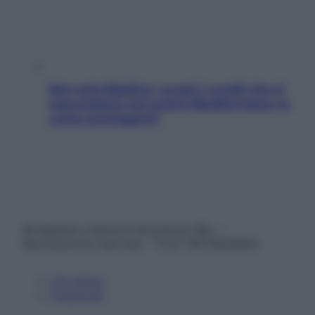
Non solo Maldive: scopri i coralli che si
nascondono nel nostro Mediterraneo (e
come proteggerli)
© Belpietro Edizioni Periodiche SRL –
Riproduzione riservata – P.Iva 13673600964
Chi siamo
Pubblicità