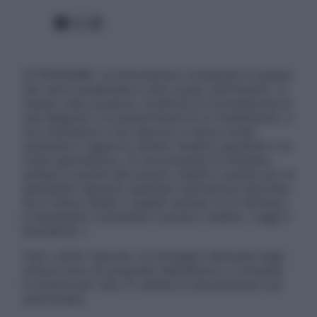
Facebook
X
Instagram
ATTENZIONE: Le informazioni contenute in questo
sito sono presentate a solo scopo informativo, in
nessun caso possono costituire la formulazione di
una diagnosi o la prescrizione di un trattamento, e
non intendono e non devono in alcun modo
sostituire il rapporto diretto medico-paziente o la
visita specialistica. Si raccomanda di chiedere
sempre il parere del proprio medico curante e/o di
specialisti riguardo qualsiasi indicazione riportata.
Se si hanno dubbi o quesiti sull’uso di un farmaco
è necessario contattare il proprio medico. Leggi il
Disclaimer »
Tutti i diritti riservati. Le immagini utilizzate negli
articoli sono di proprietà dell’editore o concesse
in licenza per l’uso. È vietata la riproduzione non
autorizzata.