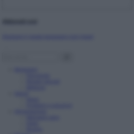
Abbonati ora!
Starbene ti regala benessere ogni mese!
Benessere
Psicologia
Rimedi naturali
Bellezza
Salute
News
Problemi e soluzioni
Alimentazione
Mangiare sano
Diete
Ricette