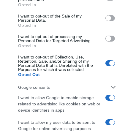
Opted In
Please note that this website/app uses one or more Google
services and may gather and store information including but
I want to opt-out of the Sale of my
Personal Data.
not limited to your visit or usage behaviour. You may click to
Opted In
grant or deny consent to Google and its third-party tags to
use your data for below specified purposes in below Google
I want to opt-out of processing my
consent section.
Personal Data for Targeted Advertising.
Opted In
I want to opt-out of Collection, Use,
Retention, Sale, and/or Sharing of my
Personal Data that Is Unrelated with the
Purposes for which it was collected.
Opted Out
Google consents
I want to allow Google to enable storage
related to advertising like cookies on web or
device identifiers in apps.
I want to allow my user data to be sent to
Google for online advertising purposes.