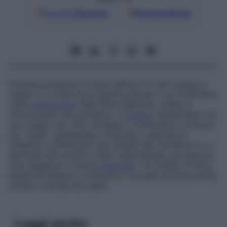
Google
Discover
Fonti preferite
Proteina presente in modo diffuso in molti tessuti e
organi. Le molecole di elastina entrano con la fibrillina
nella
costituzione
delle fibre elastiche, visibili al
microscopio nel connettivo, il
tessuto
disseminato nei
vari organi che offre sostegno e nutrimento ai tessuti
più “nobili” (ghiandolari, muscolari, respiratori).
L’elastina contribuisce alla solidità del connettivo e, a
seconda che sia più o meno abbondante, gli assicura
una maggiore o minore
elasticità
. Col tempo, le fibre
elastiche tendono a diminuire e la pelle diventa quindi
sottile e solcata da rughe.
Leggi anche