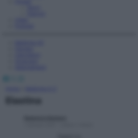
Fitness
Sport
Esercizi
Video
Podcast
Medicina AZ
Farmaci
Calcolatori
Oroscopo
Abbonamenti
Facebook
X
Instagram
Home
»
Medicina A-Z
Elastina
Redazione Starbene
1 Gennaio 2025 – Lettura 1 minuto
Seguici su