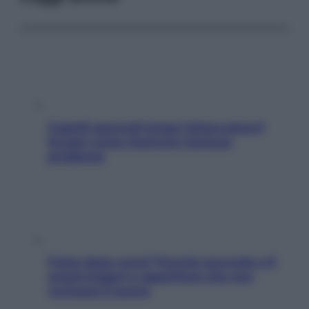
Capelli spezzati lungo l’attaccatura?
Scopri come risolvere l’annoso
problema
Fame dopo cena? Perché succede e 6
snack leggeri e appetitosi che non
rovinano il sonno