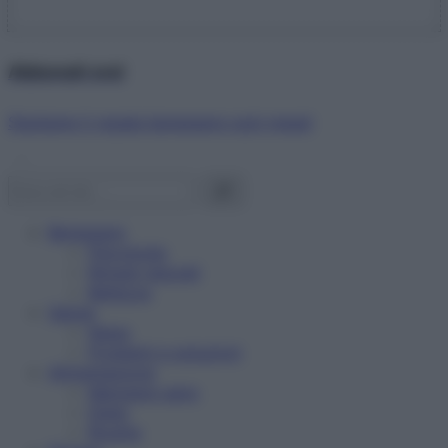
Abbonati ora!
Starbene ti regala benessere ogni mese!
Benessere
Psicologia
Rimedi naturali
Bellezza
Salute
News
Problemi e soluzioni
Alimentazione
Mangiare sano
Diete
Ricette