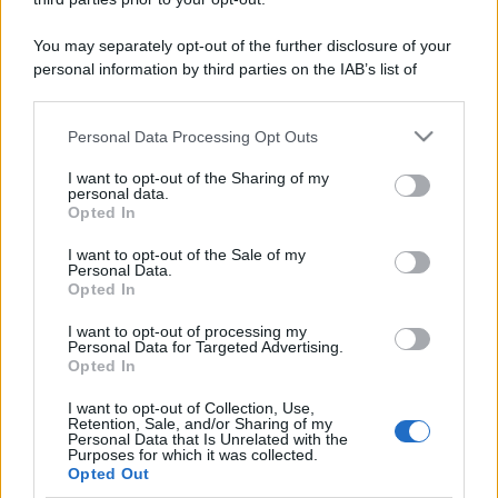
You may separately opt-out of the further disclosure of your
personal information by third parties on the IAB’s list of
downstream participants.
Personal Data Processing Opt Outs
This information may also be disclosed by us to third parties
on the IAB’s List of Downstream Participants that may further
I want to opt-out of the Sharing of my
disclose it to other third parties.
personal data.
Opted In
Please note that this website/app uses one or more Google
services and may gather and store information including but
I want to opt-out of the Sale of my
Personal Data.
not limited to your visit or usage behaviour. You may click to
Opted In
grant or deny consent to Google and its third-party tags to
use your data for below specified purposes in below Google
I want to opt-out of processing my
consent section.
Personal Data for Targeted Advertising.
Opted In
I want to opt-out of Collection, Use,
Retention, Sale, and/or Sharing of my
Personal Data that Is Unrelated with the
Purposes for which it was collected.
Opted Out