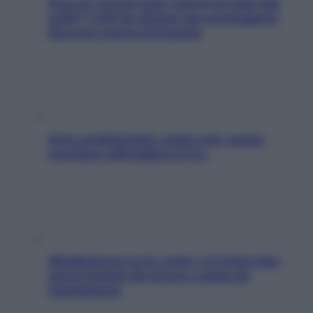
Doccia, lavarsi tutti i giorni fa male alla
pelle? I miti da sfatare per proteggerla
davvero senza stressarla
Aria condizionata: usala così, senza
rischiare raffreddore & Co.
Mindfulness tra le vette: a Cortina due
giorni lontani da stress e ansia da
smartphone