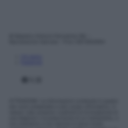
© Belpietro Edizioni Periodiche SRL –
Riproduzione riservata – P.Iva 13673600964
Chi siamo
Pubblicità
Facebook
X
Instagram
ATTENZIONE: Le informazioni contenute in questo
sito sono presentate a solo scopo informativo, in
nessun caso possono costituire la formulazione di
una diagnosi o la prescrizione di un trattamento, e
non intendono e non devono in alcun modo