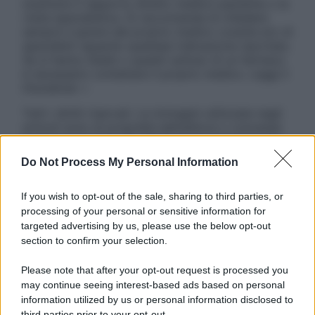
sostituire il rapporto diretto medico-paziente o la
visita specialistica. Si raccomanda di chiedere
sempre il parere del proprio medico curante e/o di
specialisti riguardo qualsiasi indicazione riportata.
Se si hanno dubbi o quesiti sull’uso di un farmaco
è necessario contattare il proprio medico. Leggi il
Disclaimer »
Tutti i diritti riservati. Le immagini utilizzate negli
articoli sono di proprietà dell’editore o concesse
in licenza per l’uso. È vietata la riproduzione non
autorizzata.
Do Not Process My Personal Information
If you wish to opt-out of the sale, sharing to third parties, or
processing of your personal or sensitive information for
Informativa
targeted advertising by us, please use the below opt-out
Privacy Policy
section to confirm your selection.
Cookie Policy
Note Legali
Please note that after your opt-out request is processed you
Preferenze Privacy
may continue seeing interest-based ads based on personal
information utilized by us or personal information disclosed to
third parties prior to your opt-out.