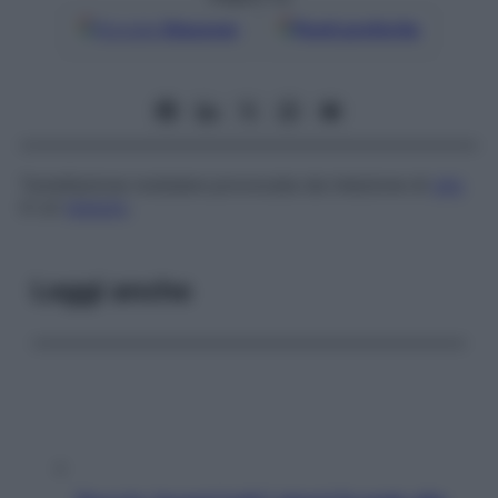
Google
Discover
Fonti preferite
Tumefazione nodulare provocata da iniezione di
olio
in un
tessuto
.
Leggi anche