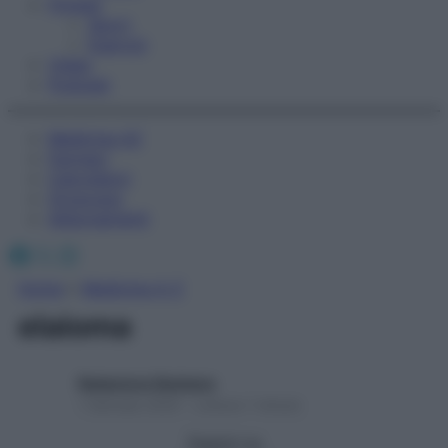
Fitness
Sport
Esercizi
Video
Podcast
Medicina AZ
Farmaci
Calcolatori
Oroscopo
Abbonamenti
Facebook
X
Instagram
Home
»
Medicina A-Z
elaioma
Redazione Starbene
1 Gennaio 2025 – Lettura 1 minuto
Seguici su