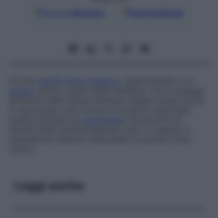
Google
Discover
Fonti preferite
Piccolo
bacillo
Gram-negativo
, appartenente a un
genere
simile a quello delle rickettsie, che si sviluppa
all’interno delle cellule infettate. Spesso questi bacilli
si riscontrano sotto forma di inclusioni (particelle
isolate immerse nel
citoplasma
) nei leucociti di
animali infetti (essenzialmente cani); in seguito si
trasmettono all’uomo utilizzando le zecche come
vettori.
Leggi anche