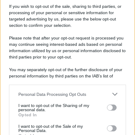
Informativa
Privacy Policy
If you wish to opt-out of the sale, sharing to third parties, or
Cookie Policy
processing of your personal or sensitive information for
Note Legali
targeted advertising by us, please use the below opt-out
Preferenze Privacy
section to confirm your selection.
Please note that after your opt-out request is processed you
may continue seeing interest-based ads based on personal
information utilized by us or personal information disclosed to
third parties prior to your opt-out.
You may separately opt-out of the further disclosure of your
personal information by third parties on the IAB’s list of
downstream participants.
Personal Data Processing Opt Outs
This information may also be disclosed by us to third parties
on the IAB’s List of Downstream Participants that may further
I want to opt-out of the Sharing of my
disclose it to other third parties.
personal data.
Opted In
Please note that this website/app uses one or more Google
services and may gather and store information including but
I want to opt-out of the Sale of my
Personal Data.
not limited to your visit or usage behaviour. You may click to