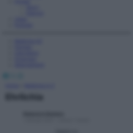
Fitness
Sport
Esercizi
Video
Podcast
Medicina AZ
Farmaci
Calcolatori
Oroscopo
Abbonamenti
Facebook
X
Instagram
Home
»
Medicina A-Z
Ehrlichia
Redazione Starbene
1 Gennaio 2025 – Lettura 1 minuto
Seguici su