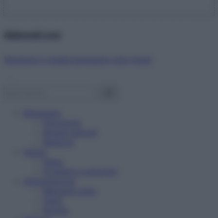
Abbonati ora!
Starbene ti regala benessere ogni mese!
Benessere
Psicologia
Rimedi naturali
Bellezza
Salute
News
Problemi e soluzioni
Alimentazione
Mangiare sano
Diete
Ricette