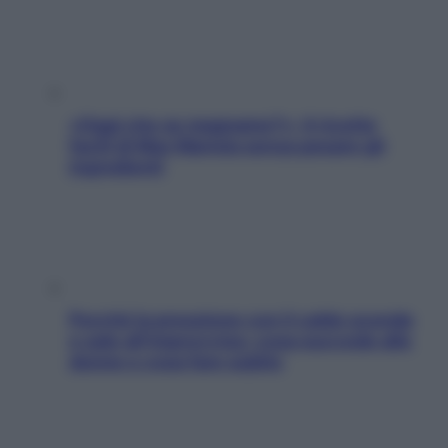
«Oggi che se magnamo?»: 4 ricette
facili di Max Mariola senza pesare gli
ingredienti
Perché la pressione con il caldo scende
e sale all’improvviso: cosa succede alle
donne e cosa fare subito