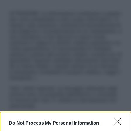
ATTENZIONE: Le informazioni contenute in questo
sito sono presentate a solo scopo informativo, in
nessun caso possono costituire la formulazione di
una diagnosi o la prescrizione di un trattamento, e
non intendono e non devono in alcun modo
sostituire il rapporto diretto medico-paziente o la
visita specialistica. Si raccomanda di chiedere
sempre il parere del proprio medico curante e/o di
specialisti riguardo qualsiasi indicazione riportata.
Se si hanno dubbi o quesiti sull’uso di un farmaco
è necessario contattare il proprio medico. Leggi il
Disclaimer »
Tutti i diritti riservati. Le immagini utilizzate negli
articoli sono di proprietà dell’editore o concesse
in licenza per l’uso. È vietata la riproduzione non
autorizzata.
Do Not Process My Personal Information