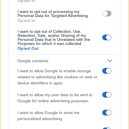
Opted In
grant or deny consent to Google and its third-party tags to
use your data for below specified purposes in below Google
I want to opt-out of processing my
consent section.
Personal Data for Targeted Advertising.
Opted In
I want to opt-out of Collection, Use,
Retention, Sale, and/or Sharing of my
Personal Data that Is Unrelated with the
Purposes for which it was collected.
Opted Out
Google consents
I want to allow Google to enable storage
related to advertising like cookies on web or
device identifiers in apps.
I want to allow my user data to be sent to
Google for online advertising purposes.
I want to allow Google to send me
personalized advertising.