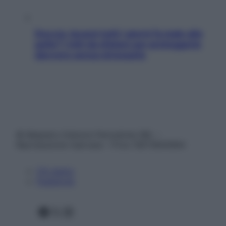
Doccia, lavarsi tutti i giorni fa male alla
pelle? I miti da sfatare per proteggerla
davvero senza stressarla
© Belpietro Edizioni Periodiche SRL –
Riproduzione riservata – P.Iva 13673600964
Chi siamo
Pubblicità
Facebook
X
Instagram