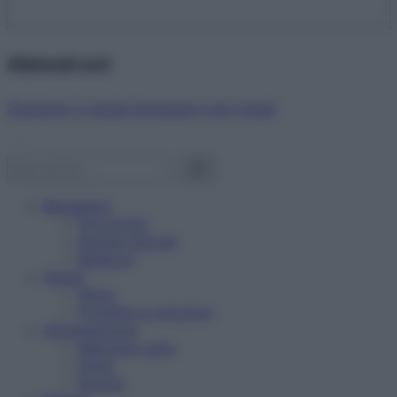
Abbonati ora!
Starbene ti regala benessere ogni mese!
Benessere
Psicologia
Rimedi naturali
Bellezza
Salute
News
Problemi e soluzioni
Alimentazione
Mangiare sano
Diete
Ricette