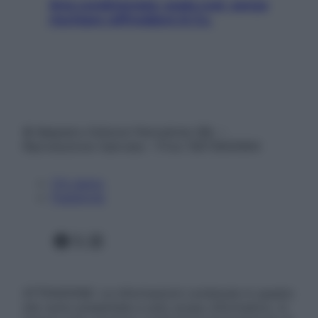
Aria condizionata: usala così, senza
rischiare raffreddore & Co.
© Belpietro Edizioni Periodiche SRL –
Riproduzione riservata – P.Iva 13673600964
Chi siamo
Pubblicità
Facebook
X
Instagram
ATTENZIONE: Le informazioni contenute in questo
sito sono presentate a solo scopo informativo, in