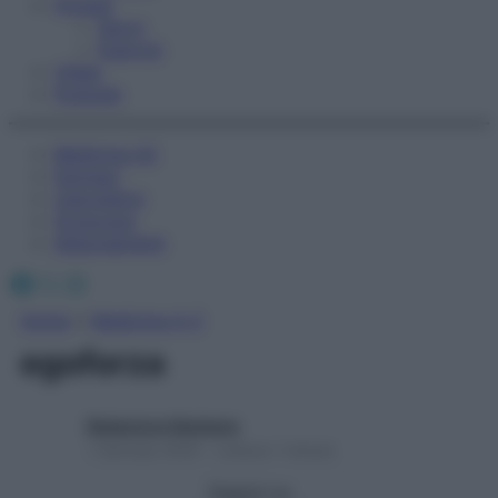
Fitness
Sport
Esercizi
Video
Podcast
Medicina AZ
Farmaci
Calcolatori
Oroscopo
Abbonamenti
Facebook
X
Instagram
Home
»
Medicina A-Z
egoforza
Redazione Starbene
1 Gennaio 2025 – Lettura 1 minuto
Seguici su