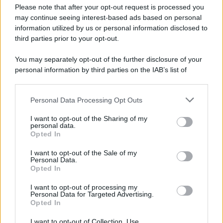
Preferenze Privacy
Please note that after your opt-out request is processed you
may continue seeing interest-based ads based on personal
information utilized by us or personal information disclosed to
third parties prior to your opt-out.
You may separately opt-out of the further disclosure of your
personal information by third parties on the IAB’s list of
downstream participants.
Personal Data Processing Opt Outs
This information may also be disclosed by us to third parties
on the IAB’s List of Downstream Participants that may further
I want to opt-out of the Sharing of my
disclose it to other third parties.
personal data.
Opted In
Please note that this website/app uses one or more Google
services and may gather and store information including but
I want to opt-out of the Sale of my
Personal Data.
not limited to your visit or usage behaviour. You may click to
Opted In
grant or deny consent to Google and its third-party tags to
use your data for below specified purposes in below Google
I want to opt-out of processing my
consent section.
Personal Data for Targeted Advertising.
Opted In
I want to opt-out of Collection, Use,