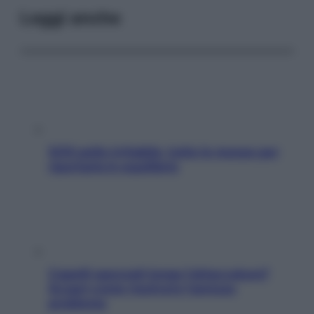
Leggi anche
SOS pelle irritabile: tutte le mosse per
riportarla in equilibrio
Capelli spezzati lungo l’attaccatura?
Scopri come risolvere l’annoso
problema