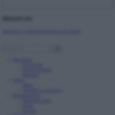
Abbonati ora!
Starbene ti regala benessere ogni mese!
Benessere
Psicologia
Rimedi naturali
Bellezza
Salute
News
Problemi e soluzioni
Alimentazione
Mangiare sano
Diete
Ricette