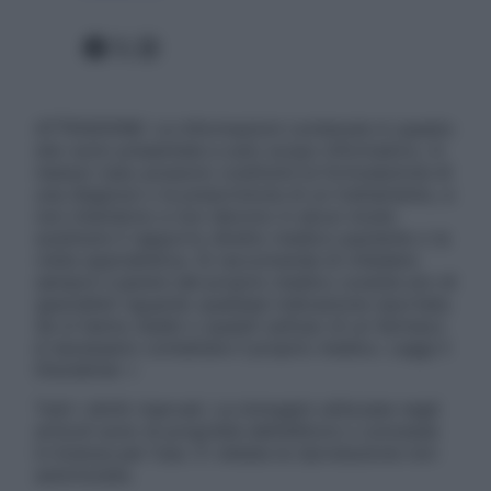
Facebook
X
Instagram
ATTENZIONE: Le informazioni contenute in questo
sito sono presentate a solo scopo informativo, in
nessun caso possono costituire la formulazione di
una diagnosi o la prescrizione di un trattamento, e
non intendono e non devono in alcun modo
sostituire il rapporto diretto medico-paziente o la
visita specialistica. Si raccomanda di chiedere
sempre il parere del proprio medico curante e/o di
specialisti riguardo qualsiasi indicazione riportata.
Se si hanno dubbi o quesiti sull’uso di un farmaco
è necessario contattare il proprio medico. Leggi il
Disclaimer »
Tutti i diritti riservati. Le immagini utilizzate negli
articoli sono di proprietà dell’editore o concesse
in licenza per l’uso. È vietata la riproduzione non
autorizzata.