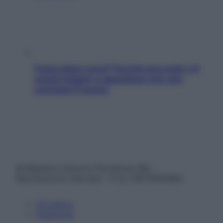
Fame dopo cena? Perché succede e 6
snack leggeri e appetitosi che non
rovinano il sonno
© Belpietro Edizioni Periodiche SRL –
Riproduzione riservata – P.Iva 13673600964
Chi siamo
Pubblicità