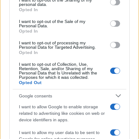
I want to opt-out of the Sharing of my
disclose it to other third parties.
personal data.
Opted In
Please note that this website/app uses one or more Google
services and may gather and store information including but
I want to opt-out of the Sale of my
Personal Data.
not limited to your visit or usage behaviour. You may click to
Opted In
grant or deny consent to Google and its third-party tags to
use your data for below specified purposes in below Google
I want to opt-out of processing my
consent section.
Personal Data for Targeted Advertising.
Opted In
I want to opt-out of Collection, Use,
Retention, Sale, and/or Sharing of my
Personal Data that Is Unrelated with the
Purposes for which it was collected.
Opted Out
Google consents
I want to allow Google to enable storage
related to advertising like cookies on web or
device identifiers in apps.
I want to allow my user data to be sent to