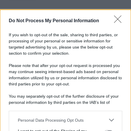
Do Not Process My Personal Information
Informativa
Privacy Policy
Cookie Policy
If you wish to opt-out of the sale, sharing to third parties, or
Note Legali
processing of your personal or sensitive information for
Preferenze Privacy
targeted advertising by us, please use the below opt-out
section to confirm your selection.
Please note that after your opt-out request is processed you
may continue seeing interest-based ads based on personal
information utilized by us or personal information disclosed to
third parties prior to your opt-out.
You may separately opt-out of the further disclosure of your
personal information by third parties on the IAB’s list of
downstream participants.
Personal Data Processing Opt Outs
This information may also be disclosed by us to third parties
on the IAB’s List of Downstream Participants that may further