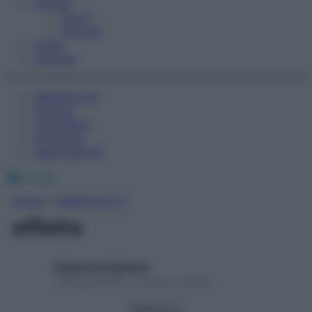
Fitness
Sport
Esercizi
Video
Podcast
Medicina AZ
Farmaci
Calcolatori
Oroscopo
Abbonamenti
Facebook
X
Instagram
Home
»
Medicina A-Z
effetto
Redazione Starbene
1 Gennaio 2025 – Lettura 1 minuto
Seguici su