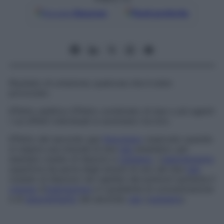
Google
Discover
Fonti preferite
Risultato di un’azione; qualcosa che è stato
provocato.
Effetto additivo
Effetto combinato di due o più agenti
i cui effetti individuali si sommano tra loro.
Effetto del secondo gas
Fenomeno
osservato quando
si respira una miscela di due
gas
anestetici, per
esempio ossido di diazoto e
ossigeno
. L’
assorbimento
superiore da parte degli alveoli di uno dei due
gas
(ossido di diazoto) nei capillari dei polmoni aumenta il
volume
d’
inspirazione
e il gradiente di concentrazione
e di
assorbimento
del secondo
gas
(
ossigeno
).