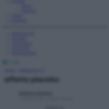
Fitness
Sport
Esercizi
Video
Podcast
Medicina AZ
Farmaci
Calcolatori
Oroscopo
Abbonamenti
Facebook
X
Instagram
Home
»
Medicina A-Z
effetto placebo
Redazione Starbene
1 Gennaio 2025 – Lettura 1 minuto
Seguici su