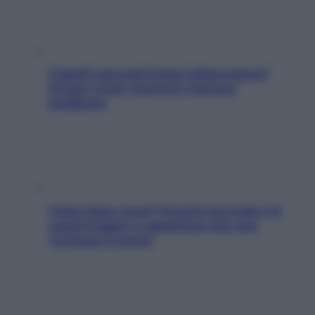
Capelli spezzati lungo l’attaccatura?
Scopri come risolvere l’annoso
problema
Fame dopo cena? Perché succede e 6
snack leggeri e appetitosi che non
rovinano il sonno