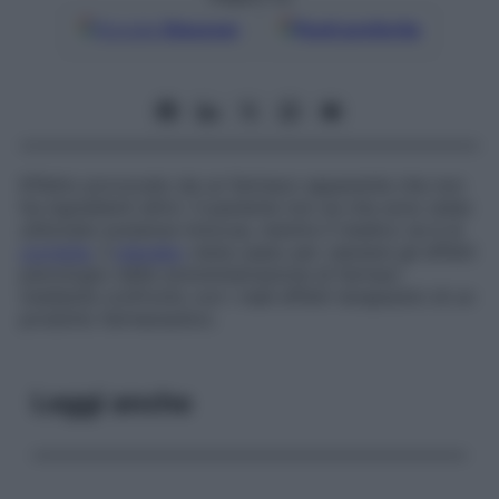
Google
Discover
Fonti preferite
Effetto provocato da un farmaco apparente che non
ha ingredienti attivi. Il paziente non sa che sono state
utilizzate sostanze innocue, mentre il medico ne è al
corrente
. Il
placebo
viene usato per valutare gli effetti
psicologici della somministrazione di farmaci
mediante confronto con i reali effetti terapeutici di un
prodotto farmaceutico.
Leggi anche