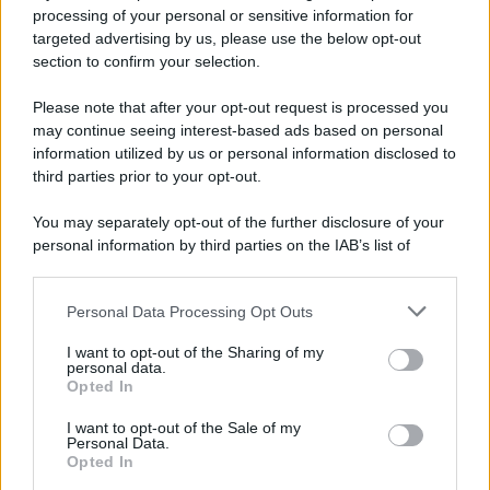
Privacy Policy
processing of your personal or sensitive information for
Cookie Policy
targeted advertising by us, please use the below opt-out
Note Legali
section to confirm your selection.
Preferenze Privacy
Please note that after your opt-out request is processed you
may continue seeing interest-based ads based on personal
information utilized by us or personal information disclosed to
third parties prior to your opt-out.
You may separately opt-out of the further disclosure of your
personal information by third parties on the IAB’s list of
downstream participants.
Personal Data Processing Opt Outs
This information may also be disclosed by us to third parties
on the IAB’s List of Downstream Participants that may further
I want to opt-out of the Sharing of my
disclose it to other third parties.
personal data.
Opted In
Please note that this website/app uses one or more Google
services and may gather and store information including but
I want to opt-out of the Sale of my
Personal Data.
not limited to your visit or usage behaviour. You may click to
Opted In
grant or deny consent to Google and its third-party tags to