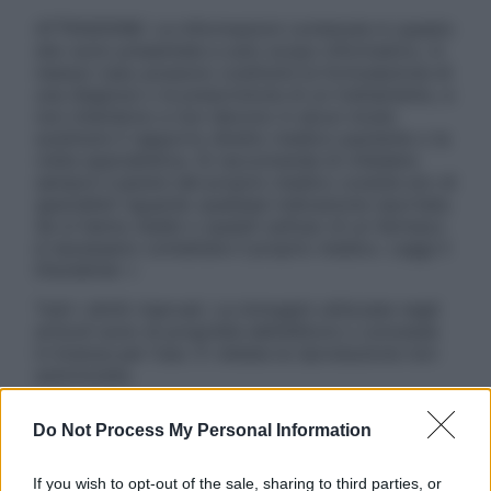
ATTENZIONE: Le informazioni contenute in questo
sito sono presentate a solo scopo informativo, in
nessun caso possono costituire la formulazione di
una diagnosi o la prescrizione di un trattamento, e
non intendono e non devono in alcun modo
sostituire il rapporto diretto medico-paziente o la
visita specialistica. Si raccomanda di chiedere
sempre il parere del proprio medico curante e/o di
specialisti riguardo qualsiasi indicazione riportata.
Se si hanno dubbi o quesiti sull’uso di un farmaco
è necessario contattare il proprio medico. Leggi il
Disclaimer »
Tutti i diritti riservati. Le immagini utilizzate negli
articoli sono di proprietà dell’editore o concesse
in licenza per l’uso. È vietata la riproduzione non
autorizzata.
Do Not Process My Personal Information
Informativa
If you wish to opt-out of the sale, sharing to third parties, or