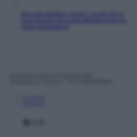
Non solo Maldive: scopri i coralli che si
nascondono nel nostro Mediterraneo (e
come proteggerli)
© Belpietro Edizioni Periodiche SRL –
Riproduzione riservata – P.Iva 13673600964
Chi siamo
Pubblicità
Facebook
X
Instagram