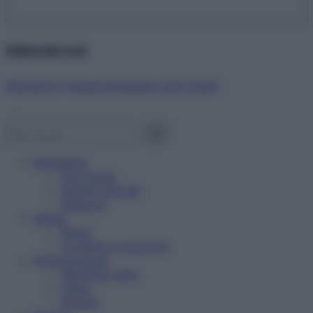
Abbonati ora!
Starbene ti regala benessere ogni mese!
Benessere
Psicologia
Rimedi naturali
Bellezza
Salute
News
Problemi e soluzioni
Alimentazione
Mangiare sano
Diete
Ricette