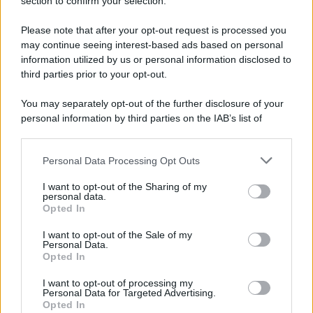
Note Legali
section to confirm your selection.
Preferenze Privacy
Please note that after your opt-out request is processed you
may continue seeing interest-based ads based on personal
information utilized by us or personal information disclosed to
third parties prior to your opt-out.
You may separately opt-out of the further disclosure of your
personal information by third parties on the IAB’s list of
downstream participants.
Personal Data Processing Opt Outs
This information may also be disclosed by us to third parties
on the IAB’s List of Downstream Participants that may further
I want to opt-out of the Sharing of my
disclose it to other third parties.
personal data.
Opted In
Please note that this website/app uses one or more Google
services and may gather and store information including but
I want to opt-out of the Sale of my
Personal Data.
not limited to your visit or usage behaviour. You may click to
Opted In
grant or deny consent to Google and its third-party tags to
use your data for below specified purposes in below Google
I want to opt-out of processing my
consent section.
Personal Data for Targeted Advertising.
Opted In