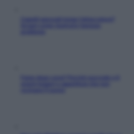
Capelli spezzati lungo l’attaccatura?
Scopri come risolvere l’annoso
problema
Fame dopo cena? Perché succede e 6
snack leggeri e appetitosi che non
rovinano il sonno