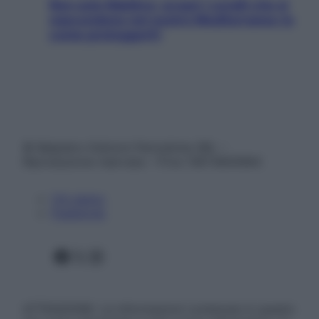
Non solo Maldive: scopri i coralli che si
nascondono nel nostro Mediterraneo (e
come proteggerli)
© Belpietro Edizioni Periodiche SRL –
Riproduzione riservata – P.Iva 13673600964
Chi siamo
Pubblicità
Facebook
X
Instagram
ATTENZIONE: Le informazioni contenute in questo