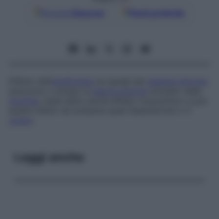
Google
Discover
Fonti preferite
Effetto dell’
acetilcolina
sui gangli del
sistema nervoso
autonomo o presso la
placca motrice
simulato dalla
nicotina
; viene detto anche
effetto muscarinico
e può
essere inibito da sostanze quali l’esametronio o il
curaro
.
Leggi anche