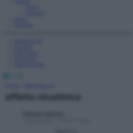
Fitness
Sport
Esercizi
Video
Podcast
Medicina AZ
Farmaci
Calcolatori
Oroscopo
Abbonamenti
Facebook
X
Instagram
Home
»
Medicina A-Z
effetto nicotinico
Redazione Starbene
1 Gennaio 2025 – Lettura 1 minuto
Seguici su