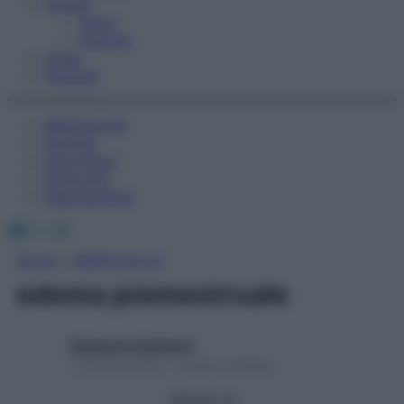
Fitness
Sport
Esercizi
Video
Podcast
Medicina AZ
Farmaci
Calcolatori
Oroscopo
Abbonamenti
Facebook
X
Instagram
Home
»
Medicina A-Z
edema premestruale
Redazione Starbene
1 Gennaio 2025 – Lettura 1 minuto
Seguici su