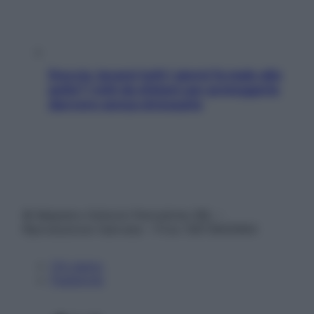
Doccia, lavarsi tutti i giorni fa male alla
pelle? I miti da sfatare per proteggerla
davvero senza stressarla
© Belpietro Edizioni Periodiche SRL –
Riproduzione riservata – P.Iva 13673600964
Chi siamo
Pubblicità