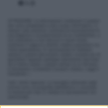
Facebook
X
Instagram
ATTENZIONE: Le informazioni contenute in questo
sito sono presentate a solo scopo informativo, in
nessun caso possono costituire la formulazione di
una diagnosi o la prescrizione di un trattamento, e
non intendono e non devono in alcun modo
sostituire il rapporto diretto medico-paziente o la
visita specialistica. Si raccomanda di chiedere
sempre il parere del proprio medico curante e/o di
specialisti riguardo qualsiasi indicazione riportata.
Se si hanno dubbi o quesiti sull’uso di un farmaco
è necessario contattare il proprio medico. Leggi il
Disclaimer »
Tutti i diritti riservati. Le immagini utilizzate negli
articoli sono di proprietà dell’editore o concesse
in licenza per l’uso. È vietata la riproduzione non
autorizzata.