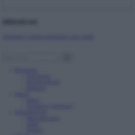
Abbonati ora!
Starbene ti regala benessere ogni mese!
Benessere
Psicologia
Rimedi naturali
Bellezza
Salute
News
Problemi e soluzioni
Alimentazione
Mangiare sano
Diete
Ricette