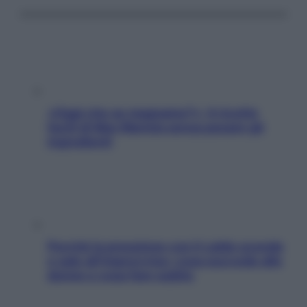
«Oggi che se magnamo?»: 4 ricette
facili di Max Mariola senza pesare gli
ingredienti
Perché la pressione con il caldo scende
e sale all’improvviso: cosa succede alle
donne e cosa fare subito