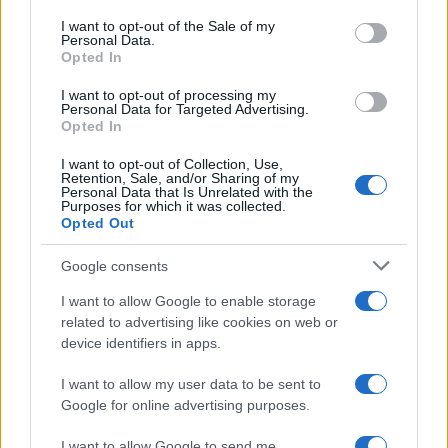
services and may gather and store information including but
I want to opt-out of the Sale of my
Personal Data.
not limited to your visit or usage behaviour. You may click to
Opted In
grant or deny consent to Google and its third-party tags to
use your data for below specified purposes in below Google
I want to opt-out of processing my
consent section.
Personal Data for Targeted Advertising.
Opted In
I want to opt-out of Collection, Use,
Retention, Sale, and/or Sharing of my
Personal Data that Is Unrelated with the
Purposes for which it was collected.
Opted Out
Google consents
I want to allow Google to enable storage
related to advertising like cookies on web or
device identifiers in apps.
I want to allow my user data to be sent to
Google for online advertising purposes.
I want to allow Google to send me