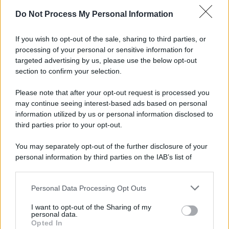
Do Not Process My Personal Information
Informativa
Privacy Policy
If you wish to opt-out of the sale, sharing to third parties, or
Cookie Policy
processing of your personal or sensitive information for
Note Legali
targeted advertising by us, please use the below opt-out
Preferenze Privacy
section to confirm your selection.
Please note that after your opt-out request is processed you
may continue seeing interest-based ads based on personal
information utilized by us or personal information disclosed to
third parties prior to your opt-out.
You may separately opt-out of the further disclosure of your
personal information by third parties on the IAB’s list of
downstream participants.
Personal Data Processing Opt Outs
This information may also be disclosed by us to third parties
on the IAB’s List of Downstream Participants that may further
I want to opt-out of the Sharing of my
disclose it to other third parties.
personal data.
Opted In
Please note that this website/app uses one or more Google