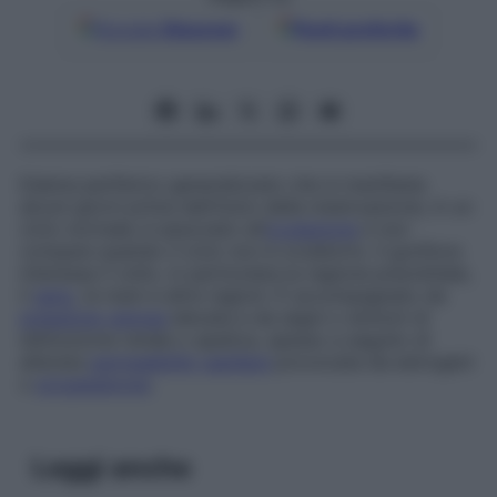
Google
Discover
Fonti preferite
Edema periferico generalizzato che si manifesta
alcuni giorni prima del­l’inizio della mestruazione, in un
ciclo normale; è associato all’
ovulazione
e non
compare quando il ciclo non è ovulatorio. Il gonfiore
interessa il volto, in particolare la regione preorbitale,
il
seno
, le mani e altre regioni. È accompagnato da
pressione venosa
elevata e da segni o sintomi di
disfunzione renale o epatica, spesso a seguito di
alterata
permeabilità
capillare
provocata da estrogeni
o
progesterone
.
Leggi anche