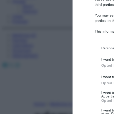
Fitness
third parties
Sport
Esercizi
You may sepa
Video
parties on t
Podcast
This informa
Medicina AZ
Participants
Farmaci
Calcolatori
Please note
Persona
Oroscopo
information 
Abbonamenti
deny consent
I want t
in below Go
Facebook
X
Instagram
Opted 
I want t
Opted 
I want 
Advertis
Opted 
Home
»
Medicina A-Z
I want t
of my P