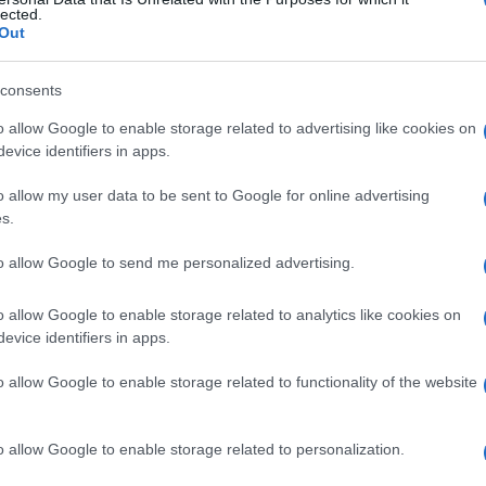
atico
lected.
Out
consents
Le
o allow Google to enable storage related to advertising like cookies on
evice identifiers in apps.
ti preferite
o allow my user data to be sent to Google for online advertising
s.
to allow Google to send me personalized advertising.
o allow Google to enable storage related to analytics like cookies on
 di
sesso
femminile, non necessariamente in
evice identifiers in apps.
ritiene che non sia provocato da anomalie ormonali,
 del
siero
, che dà luogo a un’
alterazione
della
o allow Google to enable storage related to functionality of the website
e perdita di liquidi sierosi nei tessuti periferici.
o allow Google to enable storage related to personalization.