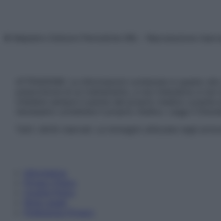
© Belpietro Edizioni Periodiche SRL – Riproduzione riser
ATTENZIONE: Le informazioni contenute in questo sito 
prescrizione di un trattamento, e non intendono e non 
chiedere sempre il parere del proprio medico curante e/o
necessario contattare il proprio medico. Leggi il Discl
Tutti i diritti riservati. Le immagini utilizzate negli ar
Informativa
Privacy Policy
Cookie Policy
Note Legali
Preferenze Privacy