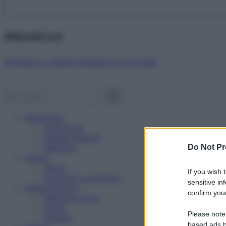
Abbonati ora!
Starbene ti regala benessere ogni mese!
Benessere
Psicologia
Rimedi naturali
Bellezza
Do Not Pr
Salute
News
If you wish 
Problemi e soluzioni
sensitive in
Alimentazione
confirm your
Mangiare sano
Diete
Please note
Ricette
based ads b