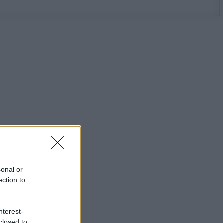
sonal or
ection to
nterest-
closed to