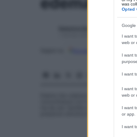
edema idiop
was col
Opted 
Google 
Redazione Starbene
1 Gennaio 2025 – Lettura 1 minuto
I want t
web or d
Google
Discover
Fon
Seguici su
I want t
purpose
I want 
I want t
Edema che colpisce usualmente soggetti
web or d
concomitanza con il
ciclo mestruale
. Si 
ma da una “perdita capillare” di proteine
I want t
pressione osmotica tessutale con conseguent
or app.
I want t