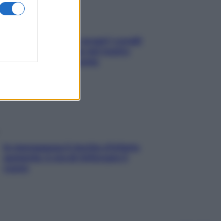
Non solo Maldive: scopri i coralli
che si nascondono nel nostro
Mediterraneo (e come
proteggerli)
In menopausa il rischio d’infarto
aumenta: è ora di rinforzare il
cuore