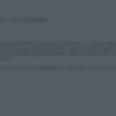
vata – P.Iva 13673600964
sono presentate a solo scopo informativo, in nessun caso p
devono in alcun modo sostituire il rapporto diretto medico-p
 di specialisti riguardo qualsiasi indicazione riportata. Se
aimer »
ticoli sono di proprietà dell’editore o concesse in licenza per 