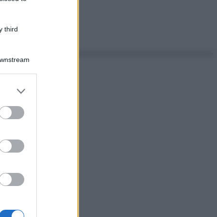
 third
Downstream
er and store
to grant or
ed purposes