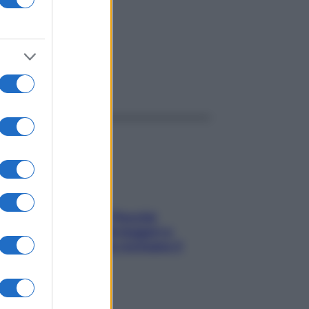
ggi anche
Fame dopo cena? Perché
succede e 6 snack leggeri e
appetitosi che non rovinano il
sonno