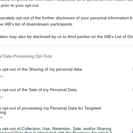
 prior to your opt-out.
rately opt-out of the further disclosure of your personal information by
he IAB’s list of downstream participants.
tion may also be disclosed by us to third parties on the IAB’s List of 
 that may further disclose it to other third parties.
 that this website/app uses one or more Google services and may gath
l Data Processing Opt Outs
including but not limited to your visit or usage behaviour. You may click 
 to Google and its third-party tags to use your data for below specifi
o opt-out of the Sharing of my personal data.
ogle consent section.
In
o opt-out of the Sale of my Personal Data.
In
to opt-out of processing my Personal Data for Targeted
ing.
In
o opt-out of Collection, Use, Retention, Sale, and/or Sharing
ersonal Data that Is Unrelated with the Purposes for which it