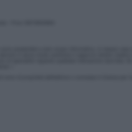
vata – P.Iva 13673600964
sono presentate a solo scopo informativo, in nessun caso p
devono in alcun modo sostituire il rapporto diretto medico-p
 di specialisti riguardo qualsiasi indicazione riportata. Se
aimer »
ticoli sono di proprietà dell’editore o concesse in licenza per 