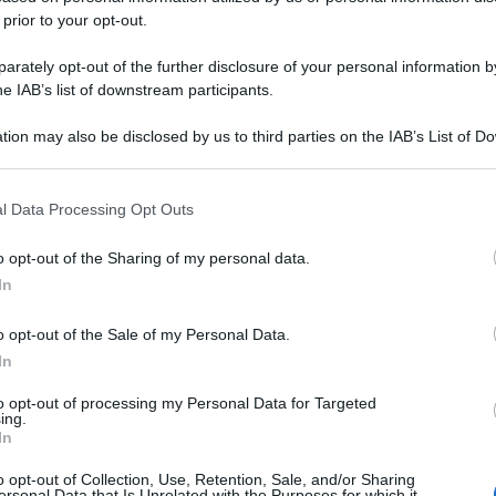
 prior to your opt-out.
rately opt-out of the further disclosure of your personal information by
he IAB’s list of downstream participants.
tion may also be disclosed by us to third parties on the IAB’s List of 
 that may further disclose it to other third parties.
 that this website/app uses one or more Google services and may gath
l Data Processing Opt Outs
including but not limited to your visit or usage behaviour. You may click 
 to Google and its third-party tags to use your data for below specifi
o opt-out of the Sharing of my personal data.
ogle consent section.
In
o opt-out of the Sale of my Personal Data.
In
to opt-out of processing my Personal Data for Targeted
ing.
In
o opt-out of Collection, Use, Retention, Sale, and/or Sharing
ersonal Data that Is Unrelated with the Purposes for which it