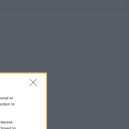
sonal or
ection to
nterest-
closed to