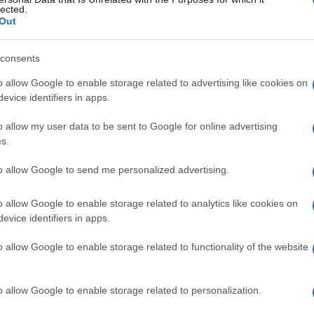
ssibile
lected.
Out
consents
Le
o allow Google to enable storage related to advertising like cookies on
evice identifiers in apps.
ti preferite
o allow my user data to be sent to Google for online advertising
s.
to allow Google to send me personalized advertising.
o allow Google to enable storage related to analytics like cookies on
a
formazione
di una piccola
depressione
, alla
evice identifiers in apps.
ato in forme non complicate, per esempio quelle
roteinemia
e occlusione vascolare.
o allow Google to enable storage related to functionality of the website
o allow Google to enable storage related to personalization.