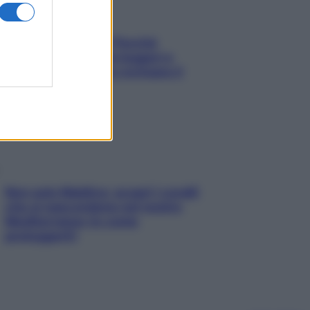
Fame dopo cena? Perché
succede e 6 snack leggeri e
appetitosi che non rovinano il
sonno
Non solo Maldive: scopri i coralli
che si nascondono nel nostro
Mediterraneo (e come
proteggerli)