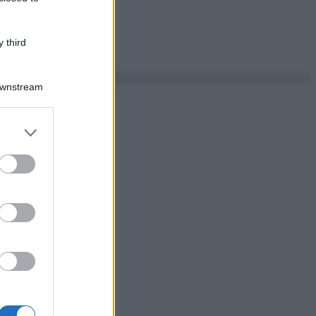
 third
Downstream
er and store
to grant or
ed purposes