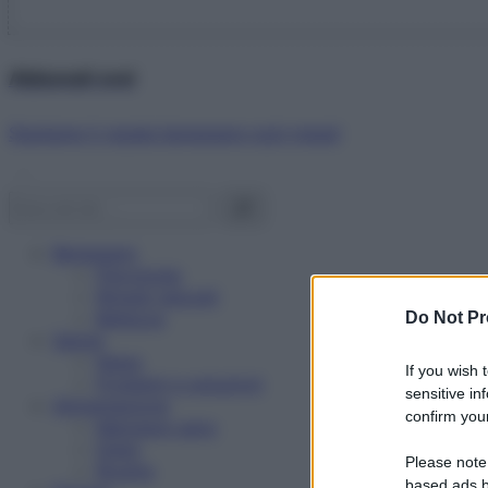
Abbonati ora!
Starbene ti regala benessere ogni mese!
Benessere
Psicologia
Rimedi naturali
Bellezza
Do Not Pr
Salute
News
If you wish 
Problemi e soluzioni
sensitive in
Alimentazione
confirm your
Mangiare sano
Diete
Please note
Ricette
based ads b