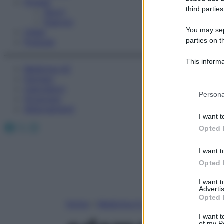
Fitness
third parties
Sport
Esercizi
You may sepa
Video
parties on t
Podcast
This informa
Medicina AZ
Participants
Farmaci
Calcolatori
Please note
Persona
Oroscopo
information 
Abbonamenti
deny consent
I want t
in below Go
Facebook
X
Instagram
Opted 
I want t
Opted 
I want 
Advertis
Opted 
Home
»
Medicina A-Z
I want t
of my P