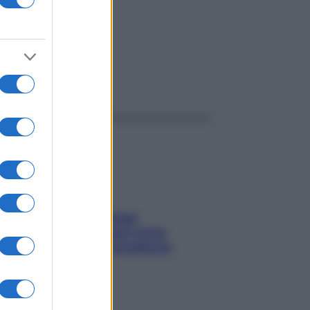
ggi anche
Capelli spezzati lungo
l’attaccatura? Scopri come
risolvere l’annoso problema