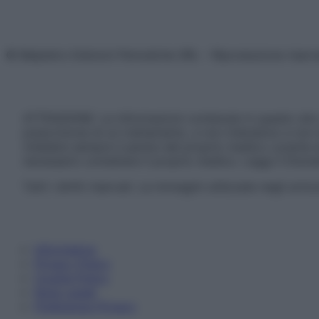
© Belpietro Edizioni Periodiche SRL – Riproduzione riser
ATTENZIONE: Le informazioni contenute in questo sito 
prescrizione di un trattamento, e non intendono e non 
chiedere sempre il parere del proprio medico curante e/o
necessario contattare il proprio medico. Leggi il Discl
Tutti i diritti riservati. Le immagini utilizzate negli ar
Informativa
Privacy Policy
Cookie Policy
Note Legali
Preferenze Privacy