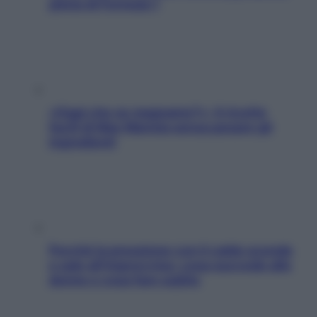
pilota di Formula 1
«Oggi che se magnamo?»: 4 ricette
facili di Max Mariola senza pesare gli
ingredienti
Perché la pressione con il caldo scende
e sale all’improvviso: cosa succede alle
donne e cosa fare subito