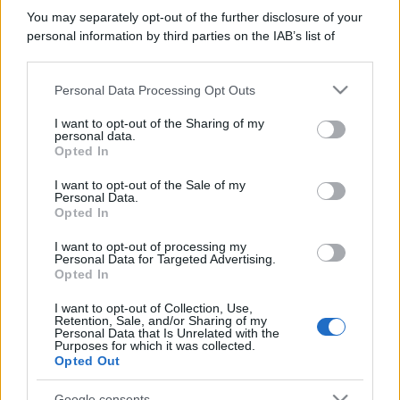
You may separately opt-out of the further disclosure of your
personal information by third parties on the IAB’s list of
downstream participants.
Personal Data Processing Opt Outs
This information may also be disclosed by us to third parties
on the IAB’s List of Downstream Participants that may further
I want to opt-out of the Sharing of my
disclose it to other third parties.
personal data.
Opted In
Please note that this website/app uses one or more Google
services and may gather and store information including but
I want to opt-out of the Sale of my
Personal Data.
not limited to your visit or usage behaviour. You may click to
Opted In
grant or deny consent to Google and its third-party tags to
use your data for below specified purposes in below Google
I want to opt-out of processing my
consent section.
Personal Data for Targeted Advertising.
Opted In
I want to opt-out of Collection, Use,
Retention, Sale, and/or Sharing of my
Personal Data that Is Unrelated with the
Purposes for which it was collected.
Opted Out
Google consents