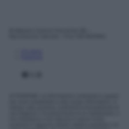
© Belpietro Edizioni Periodiche SRL –
Riproduzione riservata – P.Iva 13673600964
Chi siamo
Pubblicità
Facebook
X
Instagram
ATTENZIONE: Le informazioni contenute in questo
sito sono presentate a solo scopo informativo, in
nessun caso possono costituire la formulazione di
una diagnosi o la prescrizione di un trattamento, e
non intendono e non devono in alcun modo
sostituire il rapporto diretto medico-paziente o la