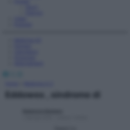
Fitness
Sport
Esercizi
Video
Podcast
Medicina AZ
Farmaci
Calcolatori
Oroscopo
Abbonamenti
Facebook
X
Instagram
Home
»
Medicina A-Z
Eddowes , sindrome di
Redazione Starbene
1 Gennaio 2025 – Lettura 1 minuto
Seguici su