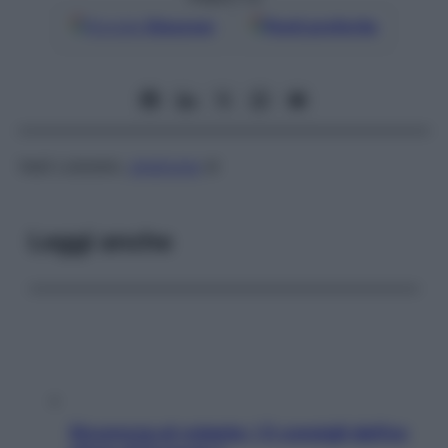
Google
Discover
Fonti preferite
Vedi
Lobstein,
sindrome
di
Leggi anche
Sicurezza al volante: i 5 consigli dell’ex