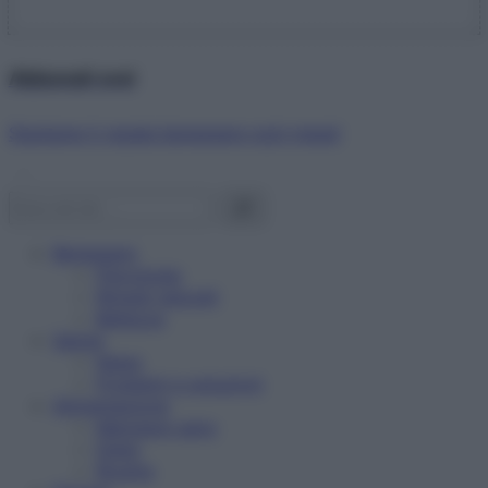
Abbonati ora!
Starbene ti regala benessere ogni mese!
Benessere
Psicologia
Rimedi naturali
Bellezza
Salute
News
Problemi e soluzioni
Alimentazione
Mangiare sano
Diete
Ricette