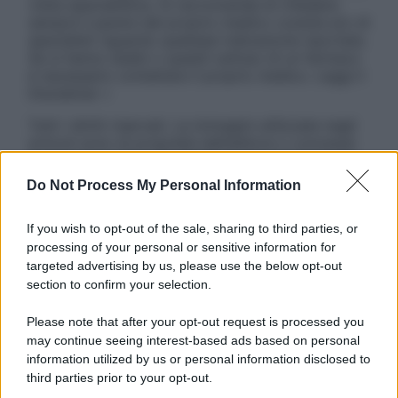
visita specialistica. Si raccomanda di chiedere
sempre il parere del proprio medico curante e/o di
specialisti riguardo qualsiasi indicazione riportata.
Se si hanno dubbi o quesiti sull’uso di un farmaco
è necessario contattare il proprio medico. Leggi il
Disclaimer »
Tutti i diritti riservati. Le immagini utilizzate negli
articoli sono di proprietà dell’editore o concesse
in licenza per l’uso. È vietata la riproduzione non
autorizzata.
Do Not Process My Personal Information
If you wish to opt-out of the sale, sharing to third parties, or
processing of your personal or sensitive information for
Informativa
targeted advertising by us, please use the below opt-out
Privacy Policy
section to confirm your selection.
Cookie Policy
Note Legali
Please note that after your opt-out request is processed you
Preferenze Privacy
may continue seeing interest-based ads based on personal
information utilized by us or personal information disclosed to
third parties prior to your opt-out.