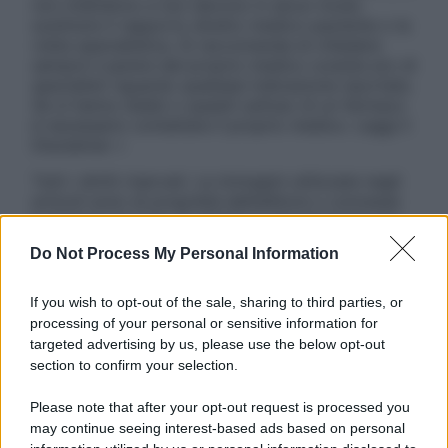
non intendono e non devono in alcun modo
sostituire il rapporto diretto medico-paziente o la
visita specialistica. Si raccomanda di chiedere
sempre il parere del proprio medico curante e/o di
specialisti riguardo qualsiasi indicazione riportata.
Se si hanno dubbi o quesiti sull’uso di un farmaco
è necessario contattare il proprio medico. Leggi il
Disclaimer »
Tutti i diritti riservati. Le immagini utilizzate negli
articoli sono di proprietà dell’editore o concesse
in licenza per l’uso. È vietata la riproduzione non
autorizzata.
Do Not Process My Personal Information
If you wish to opt-out of the sale, sharing to third parties, or
processing of your personal or sensitive information for
Informativa
targeted advertising by us, please use the below opt-out
Privacy Policy
section to confirm your selection.
Cookie Policy
Note Legali
Please note that after your opt-out request is processed you
Preferenze Privacy
may continue seeing interest-based ads based on personal