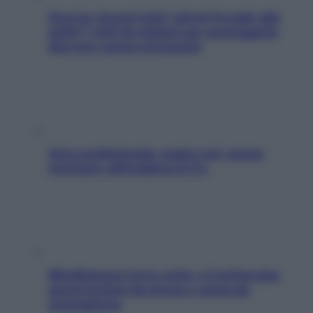
Doccia, lavarsi tutti i giorni fa male alla
pelle? I miti da sfatare per proteggerla
davvero senza stressarla
Aria condizionata: usala così, senza
rischiare raffreddore & Co.
Mindfulness tra le vette: a Cortina due
giorni lontani da stress e ansia da
smartphone