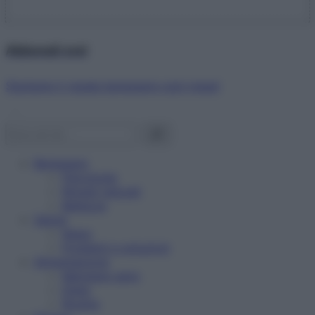
Abbonati ora!
Starbene ti regala benessere ogni mese!
Benessere
Psicologia
Rimedi naturali
Bellezza
Salute
News
Problemi e soluzioni
Alimentazione
Mangiare sano
Diete
Ricette