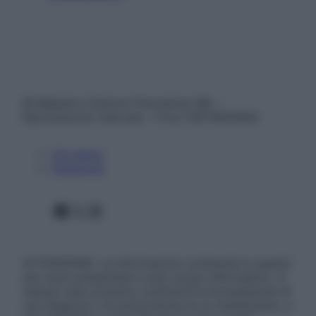
© Belpietro Edizioni Periodiche SRL –
Riproduzione riservata – P.Iva 13673600964
Chi siamo
Pubblicità
Facebook
X
Instagram
ATTENZIONE: Le informazioni contenute in questo
sito sono presentate a solo scopo informativo, in
nessun caso possono costituire la formulazione di
una diagnosi o la prescrizione di un trattamento, e