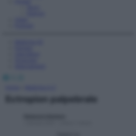
Fitness
Sport
Esercizi
Video
Podcast
Medicina AZ
Farmaci
Calcolatori
Oroscopo
Abbonamenti
Facebook
X
Instagram
Home
»
Medicina A-Z
Ectropion palpebrale
Redazione Starbene
1 Gennaio 2025 – Lettura 1 minuto
Seguici su