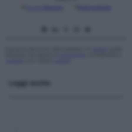
Google
Discover
Fonti preferite
Eversione del bordo della palpebra (in
genere
quella
inferiore) che espone la
congiuntiva
, normalmente a
contatto
con il globo
oculare
.
Leggi anche