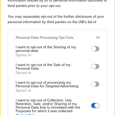
information utilized by us or personal information disclosed to
third parties prior to your opt-out.
You may separately opt-out of the further disclosure of your
personal information by third parties on the IAB’s list of
downstream participants.
Personal Data Processing Opt Outs
This information may also be disclosed by us to third parties
on the IAB’s List of Downstream Participants that may further
I want to opt-out of the Sharing of my
disclose it to other third parties.
personal data.
Opted In
Please note that this website/app uses one or more Google
services and may gather and store information including but
I want to opt-out of the Sale of my
Personal Data.
not limited to your visit or usage behaviour. You may click to
Opted In
grant or deny consent to Google and its third-party tags to
use your data for below specified purposes in below Google
I want to opt-out of processing my
consent section.
Personal Data for Targeted Advertising.
Opted In
I want to opt-out of Collection, Use,
Retention, Sale, and/or Sharing of my
Personal Data that Is Unrelated with the
Purposes for which it was collected.