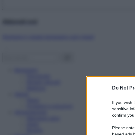
Abbonati ora!
Starbene ti regala benessere ogni mese!
Benessere
Psicologia
Rimedi naturali
Bellezza
Do Not Pr
Salute
News
If you wish 
Problemi e soluzioni
sensitive in
Alimentazione
confirm your
Mangiare sano
Diete
Please note
Ricette
based ads b