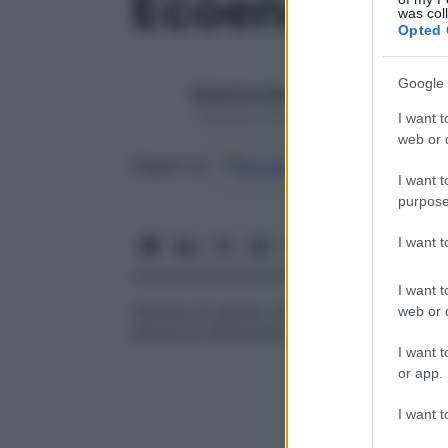
Ecoendosco
was col
Opted 
Google 
Redazione Starbene
1 Gennaio 2025 – Lettura 1 minuto
I want t
web or d
Google
Discover
Fon
Seguici su
I want t
purpose
I want 
I want t
Tecnica di esame, di recente sviluppo, con
web or d
sfrutta la riflessione degli ultrasuoni, con l
I want t
or app.
I want t