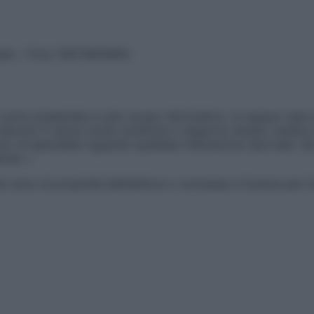
vata – P.Iva 13673600964
sono presentate a solo scopo informativo, in nessun caso p
devono in alcun modo sostituire il rapporto diretto medico-p
 di specialisti riguardo qualsiasi indicazione riportata. Se
aimer »
ticoli sono di proprietà dell’editore o concesse in licenza per 