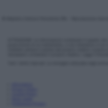
© Belpietro Edizioni Periodiche SRL – Riproduzione riser
ATTENZIONE: Le informazioni contenute in questo sito 
prescrizione di un trattamento, e non intendono e non 
chiedere sempre il parere del proprio medico curante e/o
necessario contattare il proprio medico. Leggi il Discl
Tutti i diritti riservati. Le immagini utilizzate negli ar
Informativa
Privacy Policy
Cookie Policy
Note Legali
Preferenze Privacy