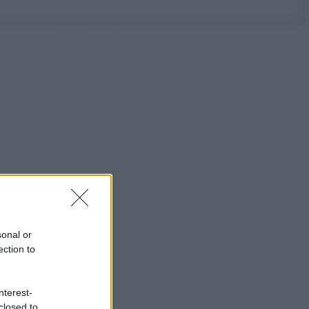
sonal or
ection to
nterest-
closed to