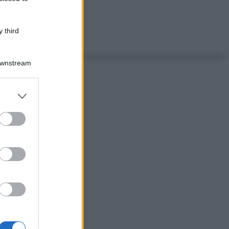
 third
Downstream
er and store
to grant or
ed purposes