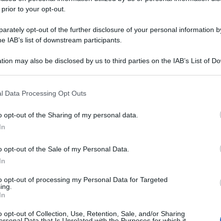
 prior to your opt-out.
rately opt-out of the further disclosure of your personal information by
he IAB’s list of downstream participants.
tion may also be disclosed by us to third parties on the IAB’s List of 
 that may further disclose it to other third parties.
 that this website/app uses one or more Google services and may gath
l Data Processing Opt Outs
including but not limited to your visit or usage behaviour. You may click 
 to Google and its third-party tags to use your data for below specifi
o opt-out of the Sharing of my personal data.
ogle consent section.
In
o opt-out of the Sale of my Personal Data.
In
to opt-out of processing my Personal Data for Targeted
ing.
In
o opt-out of Collection, Use, Retention, Sale, and/or Sharing
ersonal Data that Is Unrelated with the Purposes for which it