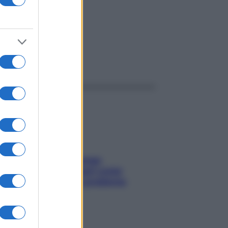
ggi anche
Capelli spezzati lungo
l’attaccatura? Scopri come
risolvere l’annoso problema