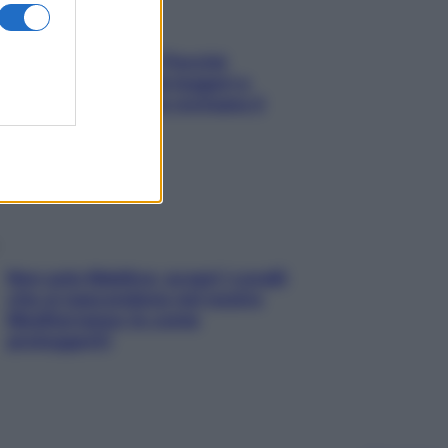
Fame dopo cena? Perché
succede e 6 snack leggeri e
appetitosi che non rovinano il
sonno
Non solo Maldive: scopri i coralli
che si nascondono nel nostro
Mediterraneo (e come
proteggerli)