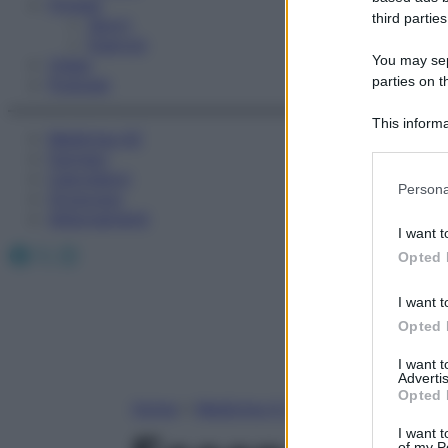
Fitness
third parties
Sport
Esercizi
You may sepa
Video
parties on t
Podcast
This informa
Medicina AZ
Participants
Farmaci
Calcolatori
Please note
Persona
Oroscopo
information 
Abbonamenti
deny consent
I want t
in below Go
Facebook
X
Instagram
Opted 
I want t
Opted 
I want 
Advertis
Opted 
Home
»
Medicina A-Z
I want t
of my P