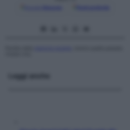
Google
Discover
Fonti preferite
Perdita della
memoria recente
, mentre quella passata
rimane viva.
Leggi anche