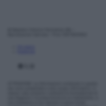
© Belpietro Edizioni Periodiche SRL –
Riproduzione riservata – P.Iva 13673600964
Chi siamo
Pubblicità
Facebook
X
Instagram
ATTENZIONE: Le informazioni contenute in questo
sito sono presentate a solo scopo informativo, in
nessun caso possono costituire la formulazione di
una diagnosi o la prescrizione di un trattamento, e
non intendono e non devono in alcun modo