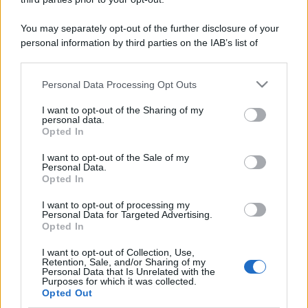
You may separately opt-out of the further disclosure of your
personal information by third parties on the IAB’s list of
downstream participants.
Personal Data Processing Opt Outs
This information may also be disclosed by us to third parties
on the IAB’s List of Downstream Participants that may further
I want to opt-out of the Sharing of my
disclose it to other third parties.
personal data.
Opted In
Please note that this website/app uses one or more Google
services and may gather and store information including but
I want to opt-out of the Sale of my
Personal Data.
not limited to your visit or usage behaviour. You may click to
Opted In
grant or deny consent to Google and its third-party tags to
use your data for below specified purposes in below Google
I want to opt-out of processing my
consent section.
Personal Data for Targeted Advertising.
Opted In
I want to opt-out of Collection, Use,
Retention, Sale, and/or Sharing of my
Personal Data that Is Unrelated with the
Purposes for which it was collected.
Opted Out