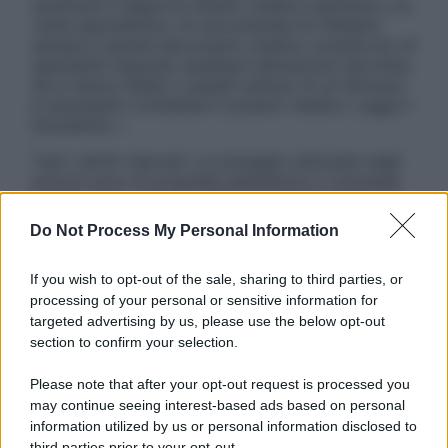
sostituire il rapporto diretto medico-paziente o la
visita specialistica. Si raccomanda di chiedere
sempre il parere del proprio medico curante e/o di
specialisti riguardo qualsiasi indicazione riportata.
Se si hanno dubbi o quesiti sull’uso di un farmaco
è necessario contattare il proprio medico. Leggi il
Disclaimer »
Tutti i diritti riservati. Le immagini utilizzate negli
articoli sono di proprietà dell’editore o concesse
in licenza per l’uso. È vietata la riproduzione non
autorizzata.
Do Not Process My Personal Information
If you wish to opt-out of the sale, sharing to third parties, or
processing of your personal or sensitive information for
Informativa
targeted advertising by us, please use the below opt-out
Privacy Policy
section to confirm your selection.
Cookie Policy
Note Legali
Please note that after your opt-out request is processed you
Preferenze Privacy
may continue seeing interest-based ads based on personal
information utilized by us or personal information disclosed to
third parties prior to your opt-out.