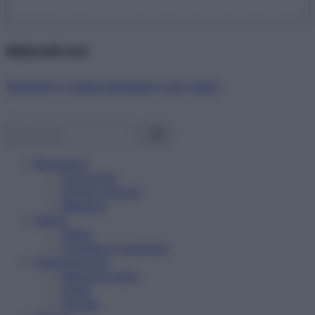
Abbonati ora!
Starbene ti regala benessere ogni mese!
Benessere
Psicologia
Rimedi naturali
Bellezza
Salute
News
Problemi e soluzioni
Alimentazione
Mangiare sano
Diete
Ricette