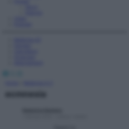
Fitness
Sport
Esercizi
Video
Podcast
Medicina AZ
Farmaci
Calcolatori
Oroscopo
Abbonamenti
Facebook
X
Instagram
Home
»
Medicina A-Z
ecmnesia
Redazione Starbene
1 Gennaio 2025 – Lettura 1 minuto
Seguici su