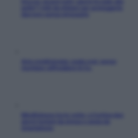
Doccia, lavarsi tutti i giorni fa male alla
pelle? I miti da sfatare per proteggerla
davvero senza stressarla
Aria condizionata: usala così, senza
rischiare raffreddore & Co.
Mindfulness tra le vette: a Cortina due
giorni lontani da stress e ansia da
smartphone