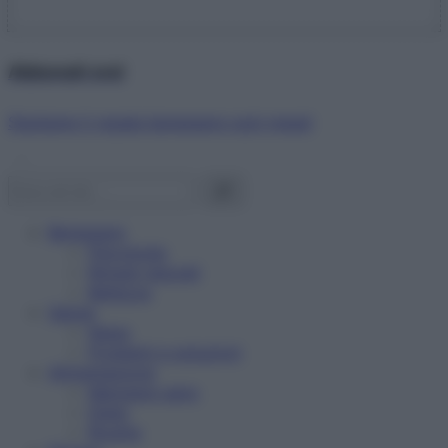
Abbonati ora!
Starbene ti regala benessere ogni mese!
Benessere
Psicologia
Rimedi naturali
Bellezza
Salute
News
Problemi e soluzioni
Alimentazione
Mangiare sano
Diete
Ricette