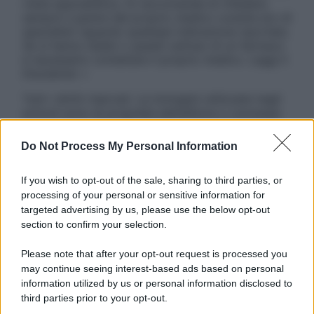
visita specialistica. Si raccomanda di chiedere
sempre il parere del proprio medico curante e/o di
specialisti riguardo qualsiasi indicazione riportata.
Se si hanno dubbi o quesiti sull’uso di un farmaco
è necessario contattare il proprio medico. Leggi il
Disclaimer »
Tutti i diritti riservati. Le immagini utilizzate negli
articoli sono di proprietà dell’editore o concesse
in licenza per l’uso. È vietata la riproduzione non
autorizzata.
Do Not Process My Personal Information
If you wish to opt-out of the sale, sharing to third parties, or
processing of your personal or sensitive information for
Informativa
targeted advertising by us, please use the below opt-out
Privacy Policy
section to confirm your selection.
Cookie Policy
Note Legali
Please note that after your opt-out request is processed you
Preferenze Privacy
may continue seeing interest-based ads based on personal
information utilized by us or personal information disclosed to
third parties prior to your opt-out.