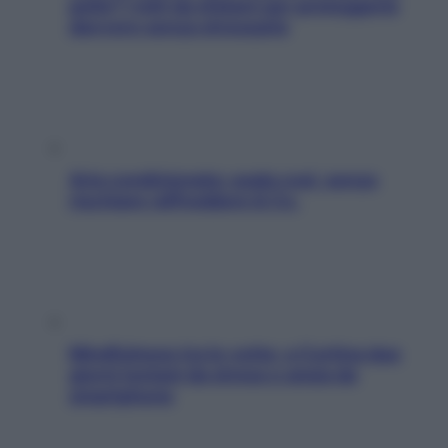
pelle? I miti da sfatare per proteggerla
davvero senza stressarla
Aria condizionata: usala così, senza
rischiare raffreddore & Co.
Mindfulness tra le vette: a Cortina due
giorni lontani da stress e ansia da
smartphone