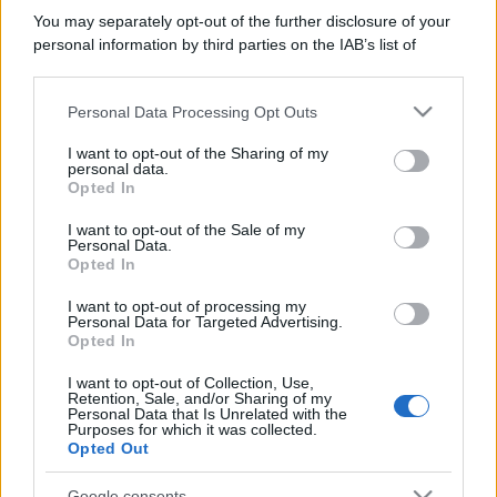
You may separately opt-out of the further disclosure of your
personal information by third parties on the IAB’s list of
downstream participants.
Personal Data Processing Opt Outs
This information may also be disclosed by us to third parties
on the IAB’s List of Downstream Participants that may further
I want to opt-out of the Sharing of my
disclose it to other third parties.
personal data.
Opted In
Please note that this website/app uses one or more Google
services and may gather and store information including but
I want to opt-out of the Sale of my
Personal Data.
not limited to your visit or usage behaviour. You may click to
Opted In
grant or deny consent to Google and its third-party tags to
use your data for below specified purposes in below Google
I want to opt-out of processing my
consent section.
Personal Data for Targeted Advertising.
Opted In
I want to opt-out of Collection, Use,
Retention, Sale, and/or Sharing of my
Personal Data that Is Unrelated with the
Purposes for which it was collected.
Opted Out
Google consents