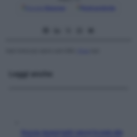
Google
Discover
Fonti preferite
Vedi
Anticorpi sierici anti-EBV;
Virus
test
Leggi anche
Doccia, lavarsi tutti i giorni fa male alla