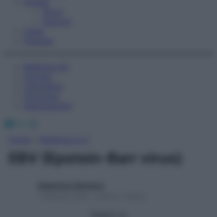
Fitness
Sport
Esercizi
Video
Podcast
Medicina AZ
Farmaci
Calcolatori
Oroscopo
Abbonamenti
Facebook
X
Instagram
Home
»
Medicina A-Z
EBV (Epstein-Barr virus)
Redazione Starbene
1 Gennaio 2025 – Lettura 1 minuto
Seguici su